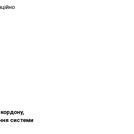
нційно
кордону,
ння системи