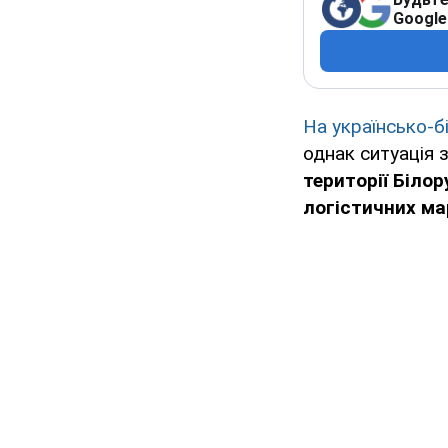
Google
На українсько-
однак ситуація
території Біло
логістичних ма