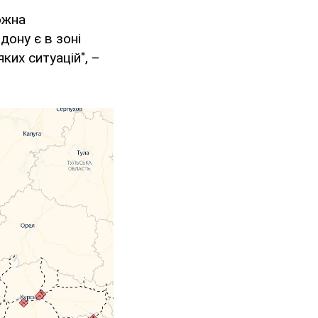
ожна
ону є в зоні
ких ситуацій", –