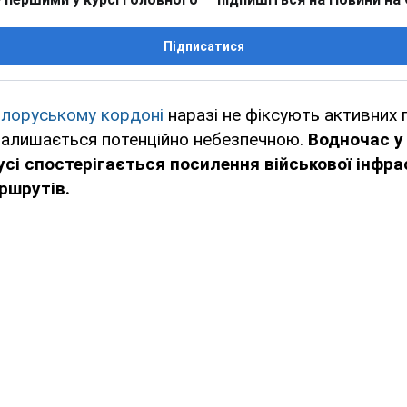
Підписатися
білоруському кордоні
наразі не фіксують активних 
 залишається потенційно небезпечною.
Водночас у
русі спостерігається посилення військової інфр
ршрутів.