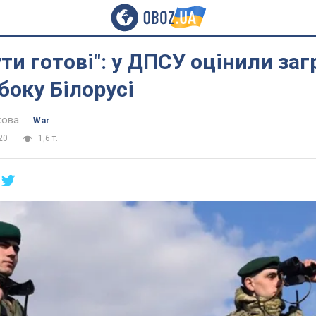
ти готові": у ДПСУ оцінили заг
 боку Білорусі
кова
War
20
1,6 т.