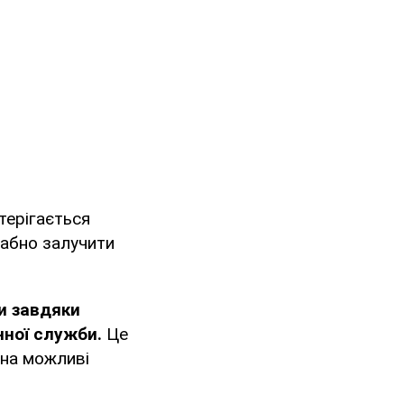
терігається
табно залучити
и завдяки
нної служби.
Це
 на можливі