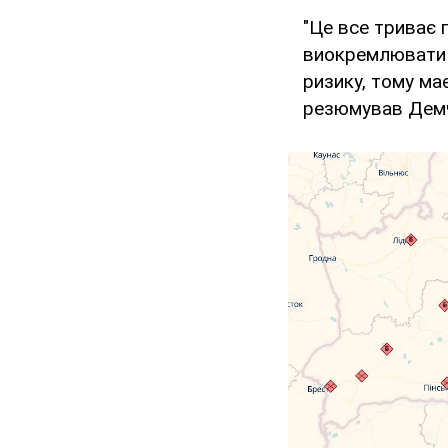
"Це все триває 
виокремлювати я
ризику, тому ма
резюмував Дем