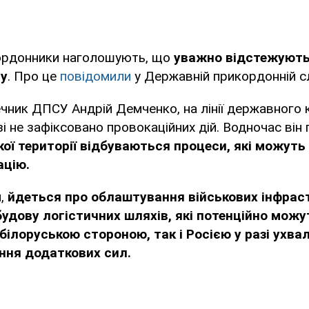
кордонники наголошують, що
уважно відстежують 
ну
. Про це
повідомили
у Державній прикордонній сл
чник ДПСУ Андрій Демченко, на лінії державного 
і не зафіксовано провокаційних дій. Водночас він
кої території відбуваються процеси, які можуть
ацію.
и,
йдеться про облаштування військових інфрас
збудову логістичних шляхів, які потенційно можу
 білоруською стороною, так і Росією у разі ухва
ння додаткових сил.