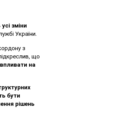
усі зміни
ужбі України.
кордону з
 підкреслив, що
 впливати на
труктурних
ть бути
лення рішень