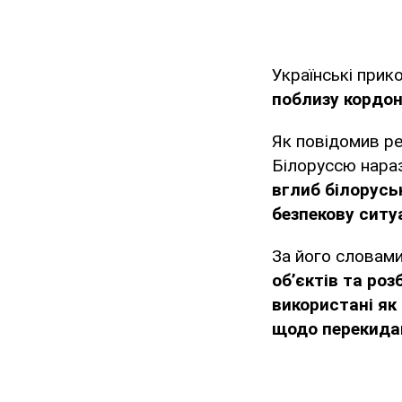
Українські при
поблизу кордо
Як повідомив ре
Білоруссю нараз
вглиб білорусь
безпекову ситу
За його словам
об’єктів та ро
використані як
щодо перекида