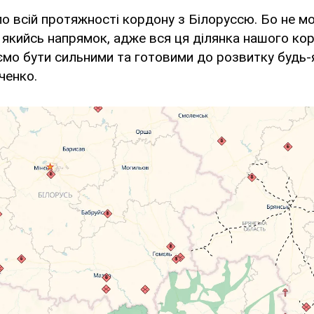
по всій протяжності кордону з Білоруссю. Бо не м
кийсь напрямок, адже вся ця ділянка нашого корд
ємо бути сильними та готовими до розвитку будь-я
ченко.