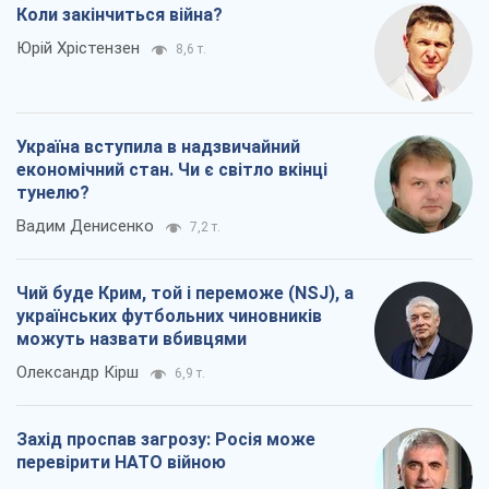
Коли закінчиться війна?
Юрій Хрістензен
8,6 т.
Україна вступила в надзвичайний
економічний стан. Чи є світло вкінці
тунелю?
Вадим Денисенко
7,2 т.
Чий буде Крим, той і переможе (NSJ), а
українських футбольних чиновників
можуть назвати вбивцями
Олександр Кірш
6,9 т.
Захід проспав загрозу: Росія може
перевірити НАТО війною