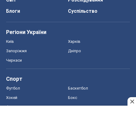
Блоги
Суспільство
Регіони України
Київ
Харків
Запоріжжя
Дніпро
Черкаси
Спорт
Футбол
Баскетбол
Хокей
Бокс
Формула-1
Моя школа
ГДЗ
Підручники