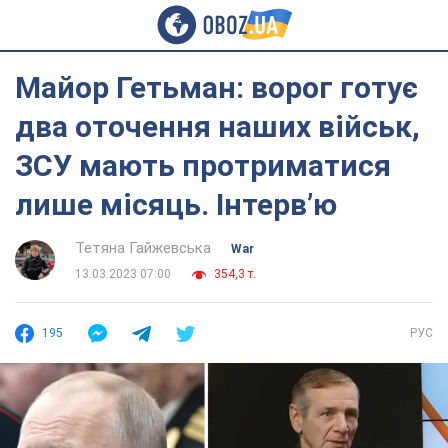
Майор Гетьман: ворог готує
два оточення наших військ,
ЗСУ мають протриматися
лише місяць. Інтерв’ю
Тетяна Гайжевська
War
13.03.2023 07:00
354,3 т.
195
РУС