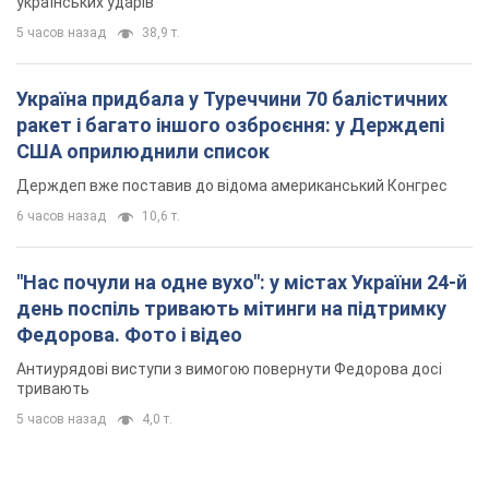
українських ударів
5 часов назад
38,9 т.
Україна придбала у Туреччини 70 балістичних
ракет і багато іншого озброєння: у Держдепі
США оприлюднили список
Держдеп вже поставив до відома американський Конгрес
6 часов назад
10,6 т.
"Нас почули на одне вухо": у містах України 24-й
день поспіль тривають мітинги на підтримку
Федорова. Фото і відео
Антиурядові виступи з вимогою повернути Федорова досі
тривають
5 часов назад
4,0 т.