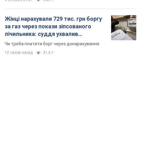
Жінці нарахували 729 тис. грн боргу
за газ через покази зіпсованого
лічильника: суддя ухвалив
неочікуване рішення
Чи треба платити борг через донарахування
12 часов назад
31,6 т.