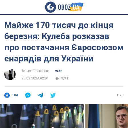
Майже 170 тисяч до кінця
березня: Кулеба розказав
про постачання Євросоюзом
снарядів для України
Анна Павлова
War
25.02.2024 02:01
3,3 т.
104
РУС