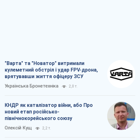
"Варта" та "Новатор" витримали
кулеметний обстріл і удар FPV-дрона,
врятувавши життя офіцеру ЗСУ
Українська Бронетехніка
2,0 т.
КНДР як каталізатор війни, або Про
новий етап російсько-
північнокорейського союзу
Олексій Кущ
2,2 т.