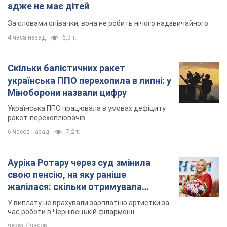
адже не має дітей
За словами співачки, вона не робить нічого надзвичайного
4 часа назад
6,3 т.
Скільки балістичних ракет
українська ППО перехопила в липні: у
Міноборони назвали цифру
Українська ППО працювала в умовах дефіциту
ракет-перехоплювачів
6 часов назад
7,2 т.
Ауріка Ротару через суд змінила
свою пенсію, на яку раніше
жалілася: скільки отримувала
співачка
У виплату не врахували зарплатню артистки за
час роботи в Чернівецькій філармонії
через 7 часов