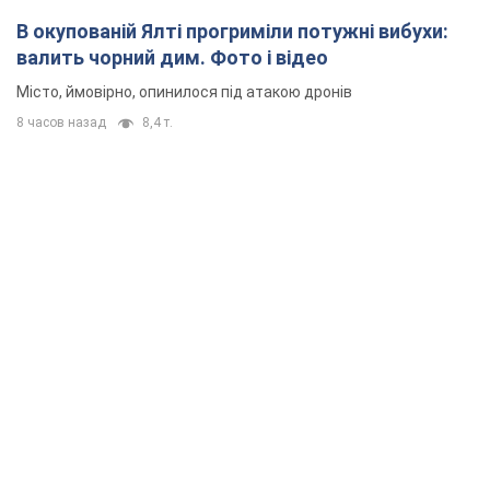
В окупованій Ялті прогриміли потужні вибухи:
валить чорний дим. Фото і відео
Місто, ймовірно, опинилося під атакою дронів
8 часов назад
8,4 т.