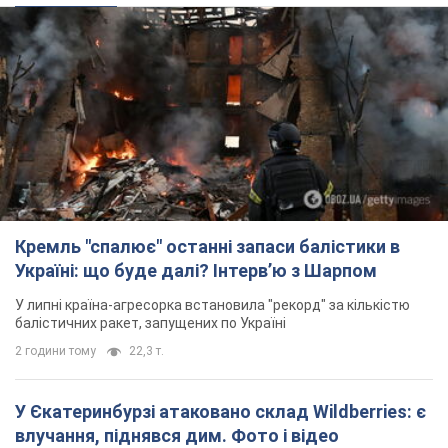
Кремль "спалює" останні запаси балістики в
Україні: що буде далі? Інтерв’ю з Шарпом
У липні країна-агресорка встановила "рекорд" за кількістю
балістичних ракет, запущених по Україні
2 години тому
22,3 т.
У Єкатеринбурзі атаковано склад Wildberries: є
влучання, піднявся дим. Фото і відео