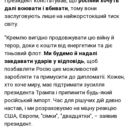
Президент констатував, що
росіяни хочуть
далі воювати і вбивати
, тому вони
заслуговують лише на найжорстокіший тиск
світу.
"Кремлю вигідно продовжувати цю війну й
терор, доки є кошти від енергетики та діє
тіньовий флот.
Ми будемо й надалі
завдавати ударів у відповідь
, щоб
позбавляти Росію цих можливостей
заробляти та примусити до дипломатії. Кожен,
хто хоче миру, має підтримати зусилля
президента Трампа і припинити будь-який
російський імпорт. Час для рішучих дій давно
настав, і ми розраховуємо на міцну реакцію
США, Європи, "сімки", "двадцятки", – заявив
президент.