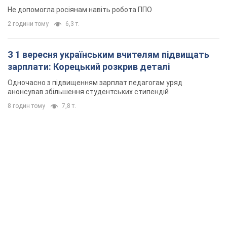
Не допомогла росіянам навіть робота ППО
2 години тому
6,3 т.
З 1 вересня українським вчителям підвищать
зарплати: Корецький розкрив деталі
Одночасно з підвищенням зарплат педагогам уряд
анонсував збільшення студентських стипендій
8 годин тому
7,8 т.