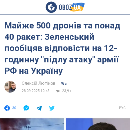
Майже 500 дронів та понад
40 ракет: Зеленський
пообіцяв відповісти на 12-
годинну "підлу атаку" армії
РФ на Україну
Олексій Лютіков
War
28.09.2025 10:48
23,9 т.
30
РУС