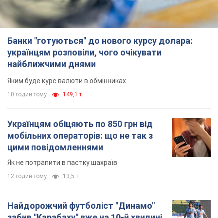
Банки "готуються" до нового курсу долара:
українцям розповіли, чого очікувати
найближчими днями
Яким буде курс валюти в обмінниках
10 годин тому
149,1 т.
Українцям обіцяють по 850 грн від
мобільних операторів: що не так з
цими повідомленнями
Як не потрапити в пастку шахраїв
12 годин тому
13,5 т.
Найдорожчий футболіст "Динамо"
забив "Карабаху" вже на 10-й хвилині