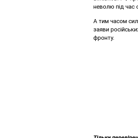
неволю під час 
А тим часом си
заяви російських
фронту.
Тільки
перевірен