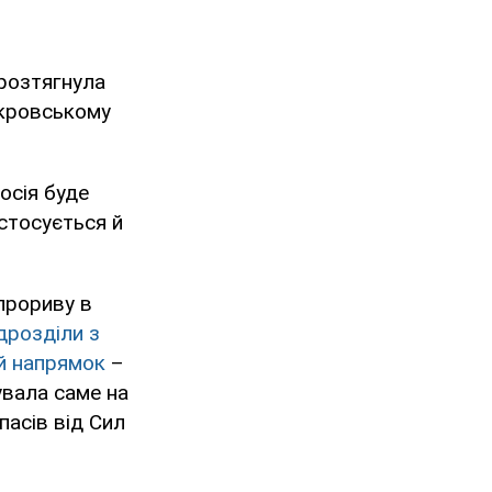
 розтягнула
окровському
осія буде
 стосується й
 прориву в
ідрозділи з
й напрямок
–
увала саме на
пасів від Сил