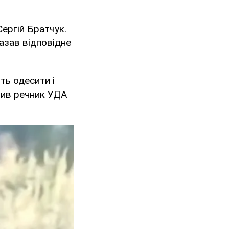
Сергій Братчук.
казав відповідне
ть одесити і
чив речник УДА