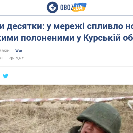
 десятки: у мережі спливло н
кими полоненими у Курській об
вакін
War
41
9,6 т.