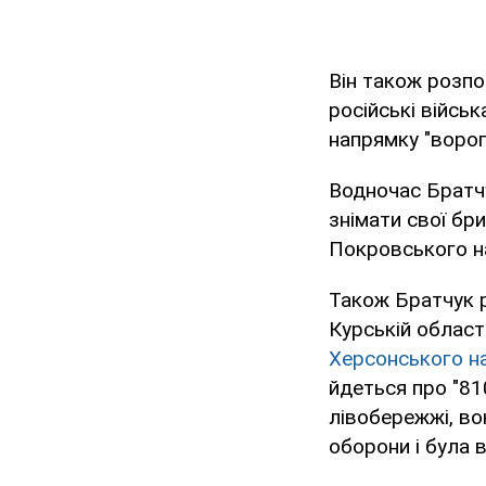
Він також розпо
російські війсь
напрямку "ворог
Водночас Братчу
знімати свої бри
Покровського н
Також Братчук р
Курській област
Херсонського н
йдеться про "81
лівобережжі, во
оборони і була в