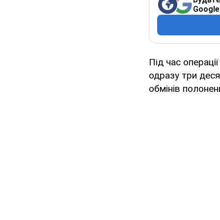
Google
Під час операці
одразу три деся
обмінів полонен