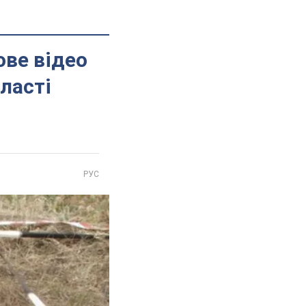
ове відео
ласті
РУС