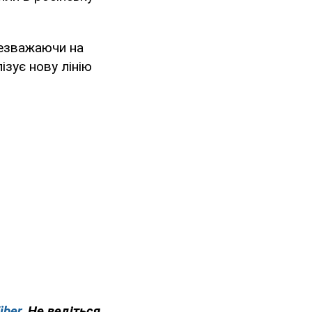
езважаючи на
ізує нову лінію
iber
. Не ведіться