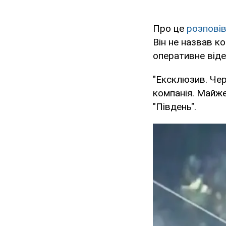
Про це
розпові
Він не назвав к
оперативне відео
"Ексклюзив. Чер
компанія. Майже
"Південь".