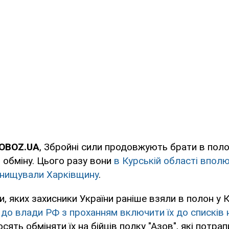
 OBOZ.UA
, Збройні сили продовжують брати в пол
обміну. Цього разу вони
в Курській області вполю
 знищували Харківщину
.
и, яких захисники України раніше взяли в полон у К
до влади РФ з проханням включити їх до списків 
сять обміняти їх на бійців полку "Азов", які потра