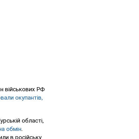
он військових РФ
вали окупантів,
урській області,
на обмін
.
пили в російську