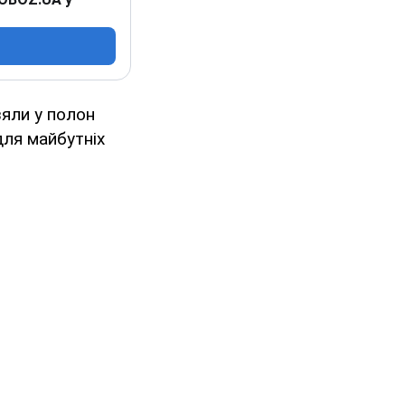
зяли у полон
для майбутніх