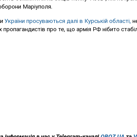
оборони Маріуполя.
ли
України просуваються далі в Курській області,
н
 пропагандистів про те, що армія РФ нібито стабіл
а інформація в нас у Telegram-каналі
OBOZ.UA
та
V