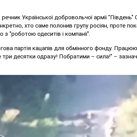
в
речник Української добровольчої армії "Південь" 
онкретно, хто саме полонив групу росіян, проте по
 з "роботою одеситів і компанії".
гова партія кацапів для обмінного фонду. Працюю
 три десятки одразу! Побратими – сила!" – зазна