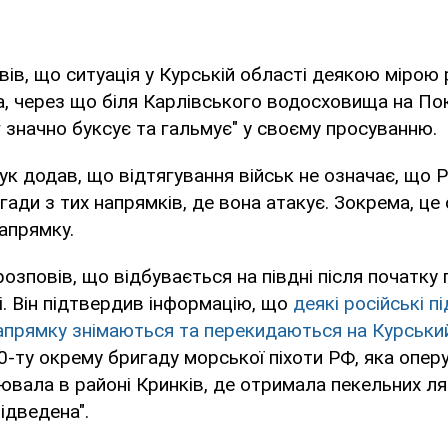
вів, що ситуація у Курській області деякою мірою
ка, через що біля Карлівського водосховища на П
 значно буксує та гальмує" у своєму просуванню.
к додав, що відтягування військ не означає, що Р
гади з тих напрямків, де вона атакує. Зокрема, це
апрямку.
озповів, що відбувається на півдні після початку
і. Він підтвердив інформацію, що
деякі російські п
апрямку знімаються та перекидаються на Курськи
0-ту окрему бригаду морської піхоти РФ, яка опер
ювала в районі Кринків, де отримала пекельних ля
ідведена".