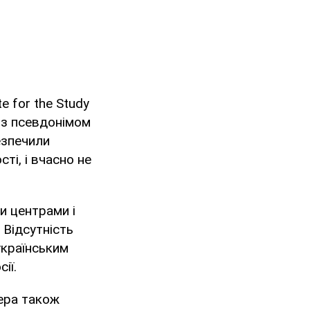
e for the Study
а з псевдонімом
езпечили
ті, і вчасно не
и центрами і
Відсутність
українським
ії.
нера також