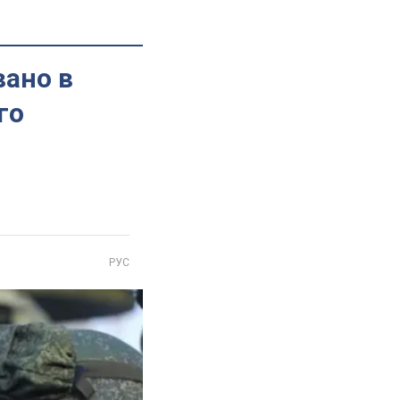
вано в
го
РУС