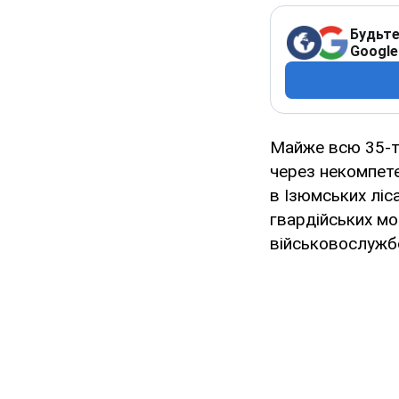
Будьте
Google
Майже всю 35-т
через некомпете
в Ізюмських ліс
гвардійських мо
військовослужб