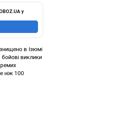
 OBOZ.UA у
знищено в Ізюмі
 бойові виклики
кремих
е ніж 100