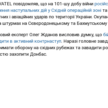
ATEL повідомляв, що на 101-шу добу війни
російс
ння наступальних дій у Східній операційній зоні
та
их і авіаційних ударів по території України. Окупа
а штурмах на Сєвєродонецькому та Бахмутському 
ковий експерт Олег Жданов висловив думку, що
бі
дити в активний контрнаступ
. Наразі головне зав
римати оборону на східних рубежах та завадити р
істю захопити Донбас.