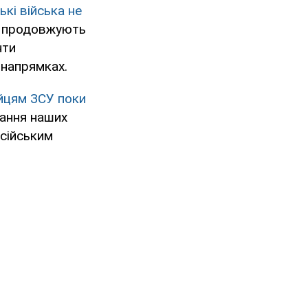
ькі війська не
 продовжують
нти
напрямках.
йцям ЗСУ поки
дання наших
осійським