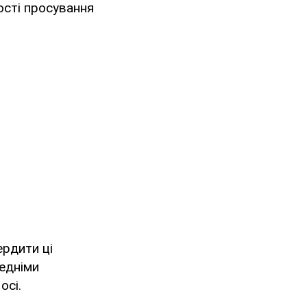
ості просування
ердити ці
едніми
осі.