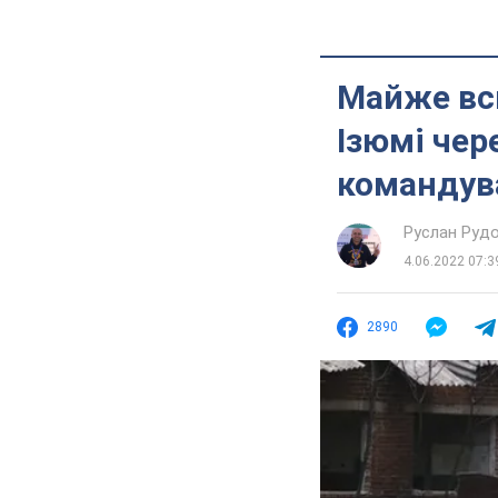
Майже всю
Ізюмі чер
командув
Руслан Руд
4.06.2022 07:3
2890