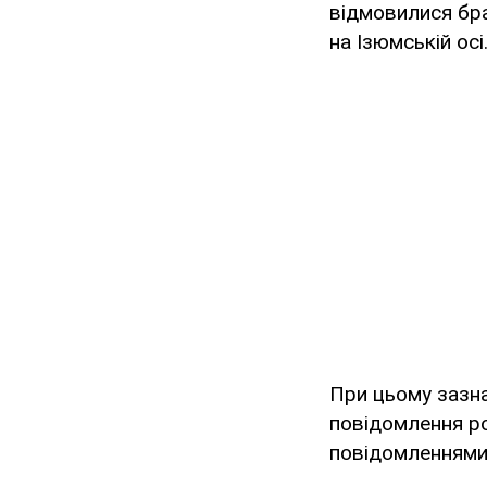
відмовилися бра
на Ізюмській осі
При цьому зазна
повідомлення ро
повідомленнями п