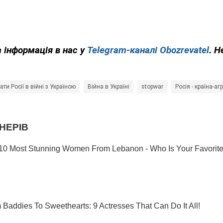
 інформація в нас у
Telegram-каналі Obozrevatel
. Н
ати Росії в війні з Україною
Війна в Україні
stopwar
Росія - країна-аг