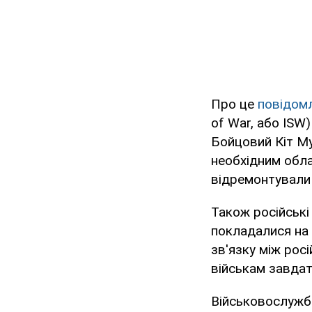
Про це
повідом
of War, або ISW
Бойцовий Кіт Му
необхідним облад
відремонтували
Також російські
покладалися на
зв'язку між рос
військам завдат
Військовослужбо