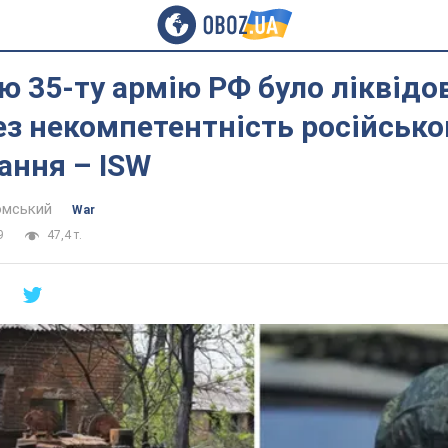
 35-ту армію РФ було ліквідо
ез некомпетентність російсько
ання – ISW
омський
War
9
47,4 т.