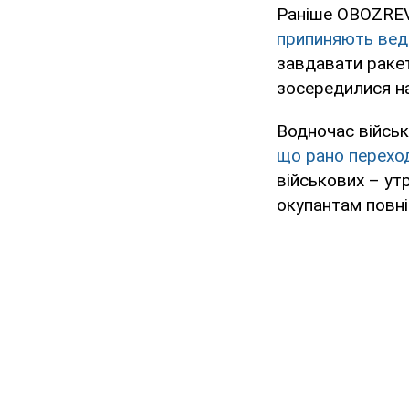
Раніше OBOZREV
припиняють веде
завдавати ракетн
зосередилися н
Водночас війсь
що рано перехо
військових – ут
окупантам повн