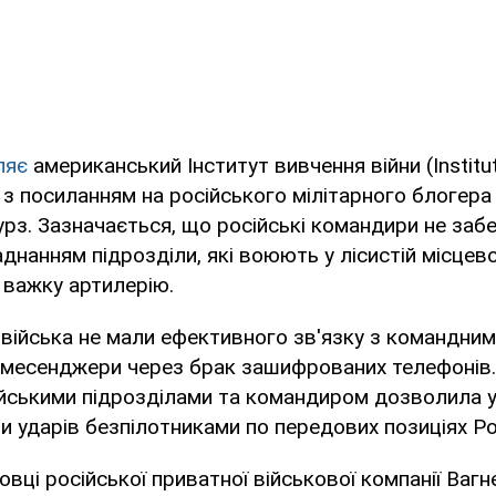
ляє
американський Інститут вивчення війни (Institut
) з посиланням на російського мілітарного блогер
рз. Зазначається, що російські командири не заб
нанням підрозділи, які воюють у лісистій місцевос
 важку артилерію.
 війська не мали ефективного зв'язку з командним
 месенджери через брак зашифрованих телефонів. 
ійськими підрозділами та командиром дозволила 
и ударів безпілотниками по передових позиціях Рос
вці російської приватної військової компанії Ваг