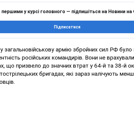
 першими у курсі головного — підпишіться на Новини на
Підписатися
у загальновійськову армію збройних сил РФ було 
нтність російських командирів. Вони не врахували
ах, що призвело до значних втрат у 64-й та 38-й о
тострілецьких бригадах, які зараз налічують менш
овців.