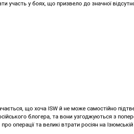
ти участь у боях, що призвело до значної відсутн
.
чається, що хоча ISW й не може самостійно підтв
сійського блогера, та вони узгоджуються з попер
ро операції та великі втрати росіян на Ізюмській 