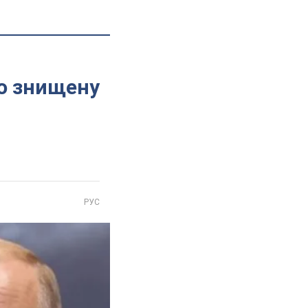
тю знищену
РУС