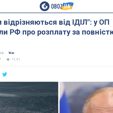
 відрізняються від ІДІЛ": у ОП
и РФ про розплату за повніс
ка
War
7
11,3 т.