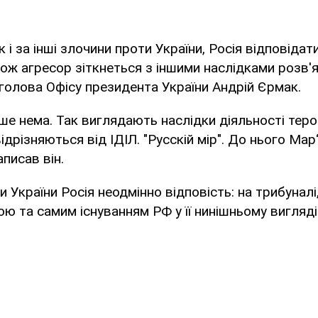
к і за інші злочини проти України, Росія відповіда
ож агресор зіткнеться з іншими наслідками розв'яз
голова Офісу президента України Андрій Єрмак.
льше нема. Так виглядають наслідки діяльності теро
дрізняються від ІДІЛ. "Русскій мір". До нього Мар
аписав він.
 України Росія неодмінно відповість: на трибуналі,
ю та самим існуванням РФ у її нинішньому вигляді