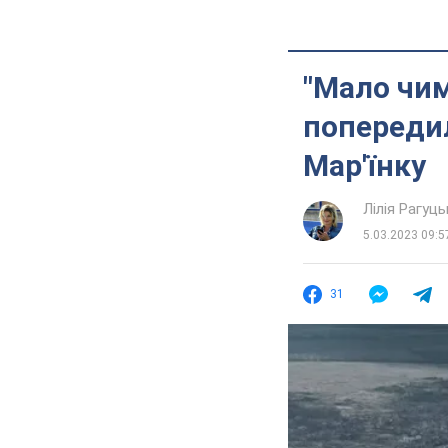
"Мало чим
попередил
Мар'їнку
Лілія Рагуць
5.03.2023 09:5
31