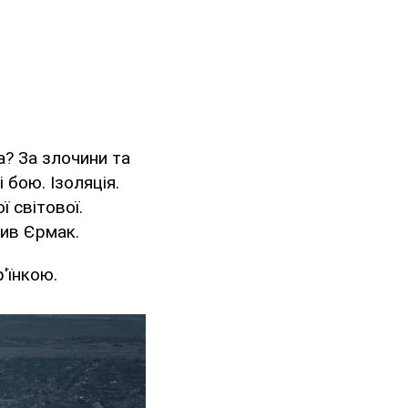
а? За злочини та
 бою. Ізоляція.
 світової.
нив Єрмак.
'їнкою.