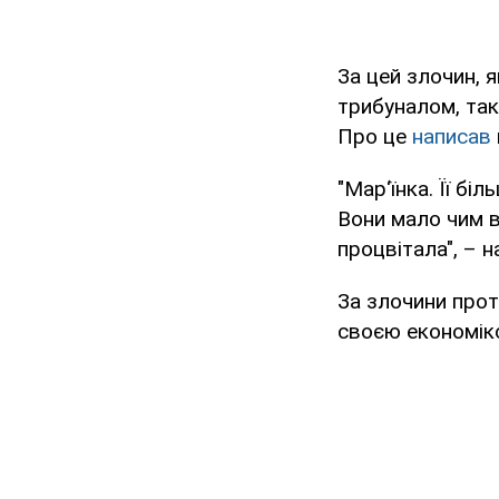
За цей злочин, я
трибуналом, так
Про це
написав
"Мар‘їнка. Її бі
Вони мало чим ві
процвітала", – н
За злочини проти
своєю економіко