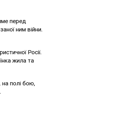
тиме перед
аної ним війни.
ристичної Росії.
‘їнка жила та
 на полі бою,
.