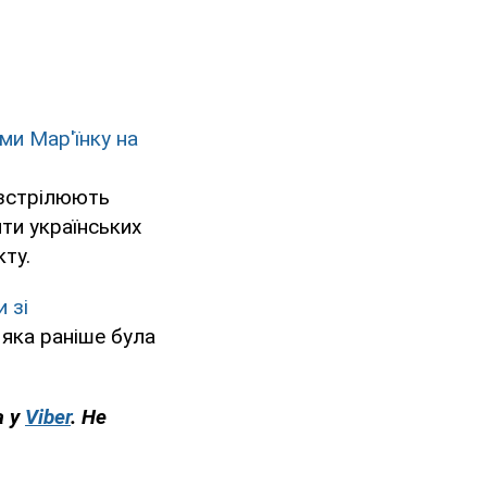
ми Мар'їнку на
озстрілюють
ти українських
кту.
 зі
 яка раніше була
а у
Viber
. Не