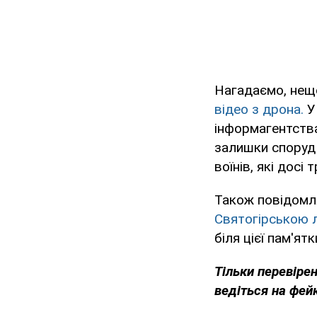
Нагадаємо, нещ
відео з дрона.
У 
інформагентства
залишки споруд 
воїнів, які досі
Також повідомл
Святогірською 
біля цієї пам'ят
Тільки перевіре
ведіться на фей