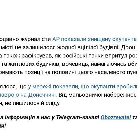
одавно журналісти
AP показали знищену окупанта
місті не залишилося жодної вцілілої будівлі. Дрон
 також зафіксував, як російські танки впритул р
та житлових будинків, вочевидь, намагаючись вби
 тримають позиції на половині цього населеного пун
ялося, що
у мережі показали, що окупанти зробили
лаврою на Донеччині.
Від мальовничої набережної,
ки, не лишилося й сліду.
на інформація в нас у Telegram-каналі
Obozrevatel
т
ки!