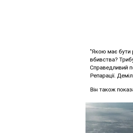
"Якою має бути р
вбивства? Трибу
Справедливий пе
Репарації. Демі
Він також показ