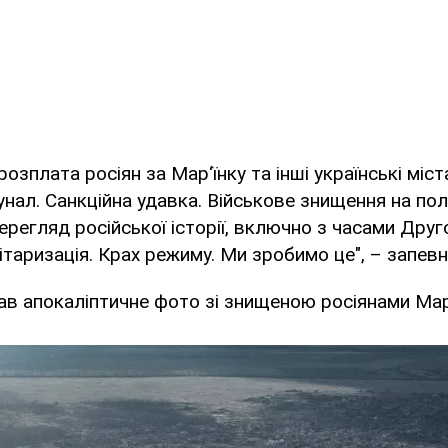
озплата росіян за Мар‘їнку та інші українські міст
нал. Санкційна удавка. Військове знищення на полі
регляд російської історії, включно з часами Другої
літаризація. Крах режиму. Ми зробимо це", – запев
ав апокаліптичне фото зі знищеною росіянами Мар