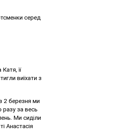
ртсменки серед
Катя, її
тигли виїхати з
 з 2 березня ми
о разу за весь
лень. Ми сиділи
ті Анастасія