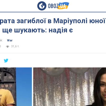
рата загиблої в Маріуполі юної
 ще шукають: надія є
ік
War
0
31,6 т.