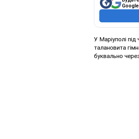
Google
У Маріуполі під
талановита гімн
буквально чере