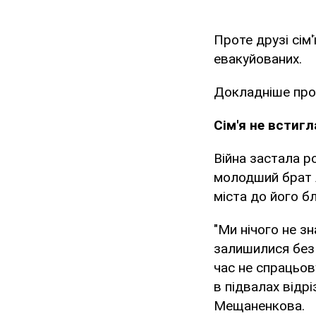
Проте друзі сім
евакуйованих.
Докладніше про
Сім'я не встиг
Війна застала ро
молодший брат А
міста до його б
"Ми нічого не з
залишилися без 
час не спрацьов
в підвалах відрі
Мещаненкова.