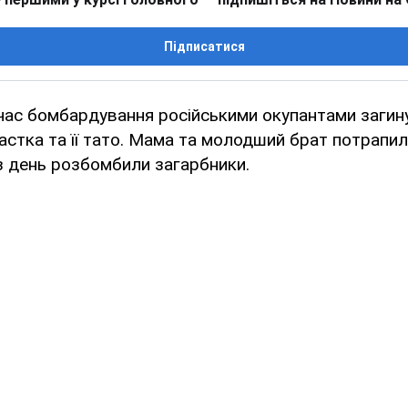
Підписатися
 час бомбардування російськими окупантами загин
астка та її тато. Мама та молодший брат потрапили
з день розбомбили загарбники.