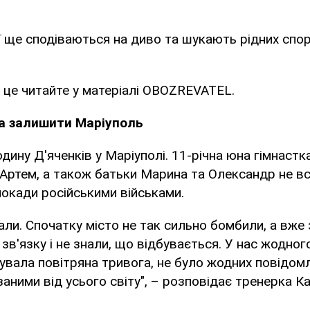
'ї ще сподіваються на диво та шукають рідних спо
 це читайте у матеріалі OBOZREVATEL.
ла залишити Маріуполь
дину Д'яченків у Маріуполі. 11-річна юна гімнастка 
ртем, а також батьки Марина та Олександр не вс
локади російськими військами.
нали. Спочатку місто не так сильно бомбили, а вже
зв'язку і не знали, що відбувається. У нас жодног
увала повітряна тривога, не було жодних повідом
заними від усього світу", – розповідає тренерка Ка