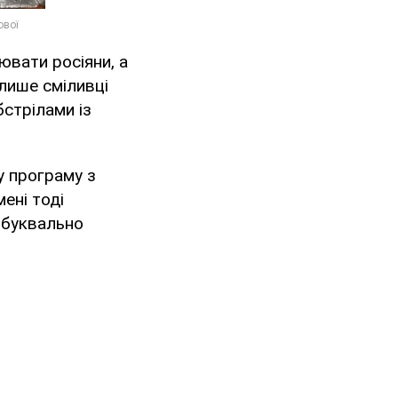
ювати росіяни, а
 лише сміливці
бстрілами із
у програму з
ені тоді
 буквально