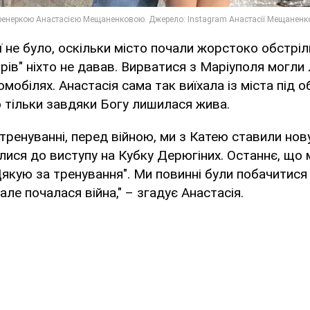
ї не було, оскільки місто почали жорстоко обстріл
рів" ніхто не давав. Вирватися з Маріуполя могли
мобілях. Анастасія сама так виїхала із міста під о
о тільки завдяки Богу лишилася жива.
тренуванні, перед війною, ми з Катею ставили нов
лися до виступу на Кубку Дерюгіних. Останнє, що м
Дякую за тренування". Ми повинні були побачитися
але почалася війна," – згадує Анастасія.