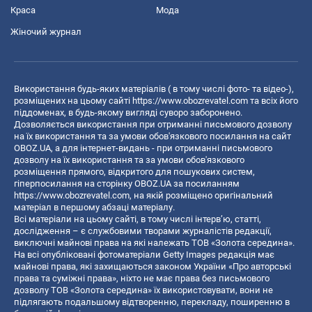
Краса
Мода
Жіночий журнал
Використання будь-яких матеріалів ( в тому числі фото- та відео-),
розміщених на цьому сайті
https://www.obozrevatel.com
та всіх його
піддоменах, в будь-якому вигляді суворо заборонено.
Дозволяється використання при отриманні письмового дозволу
на їх використання та за умови обов'язкового посилання на сайт
OBOZ.UA, а для інтернет-видань - при отриманні письмового
дозволу на їх використання та за умови обов'язкового
розміщення прямого, відкритого для пошукових систем,
гіперпосилання на сторінку OBOZ.UA за посиланням
https://www.obozrevatel.com
, на якій розміщено оригінальний
матеріал в першому абзаці матеріалу.
Всі матеріали на цьому сайті, в тому числі інтерв’ю, статті,
дослідження – є службовими творами журналістів редакції,
виключні майнові права на які належать ТОВ «Золота середина».
На всі опубліковані фотоматеріали Getty Images редакція має
майнові права, які захищаються законом України «Про авторські
права та суміжні права», ніхто не має права без письмового
дозволу ТОВ «Золота середина» їх використовувати, вони не
підлягають подальшому відтворенню, перекладу, поширенню в