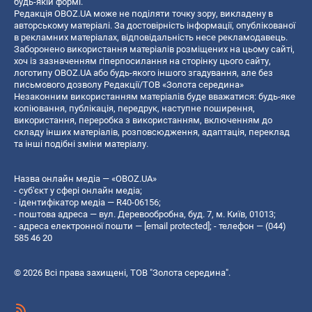
будь-якій формі.
Редакція OBOZ.UA може не поділяти точку зору, викладену в
авторському матеріалі. За достовірність інформації, опублікованої
в рекламних матеріалах, відповідальність несе рекламодавець.
Заборонено використання матеріалів розміщених на цьому сайті,
хоч із зазначенням гіперпосилання на сторінку цього сайту,
логотипу OBOZ.UA або будь-якого іншого згадування, але без
письмового дозволу Редакції/ТОВ «Золота середина»
Незаконним використанням матеріалів буде вважатися: будь-яке
копiювання, публiкацiя, передрук, наступне поширення,
використання, переробка з використанням, включенням до
складу інших матеріалів, розповсюдження, адаптація, переклад
та інші подібні зміни матеріалу.
Назва онлайн медіа — «OBOZ.UA»
- суб'єкт у сфері онлайн медіа;
- ідентифікатор медіа — R40-06156;
- поштова адреса — вул. Деревообробна, буд. 7, м. Київ, 01013;
- адреса електронної пошти —
[email protected]
; - телефон — (044)
585 46 20
© 2026 Всі права захищені, ТОВ "Золота середина".