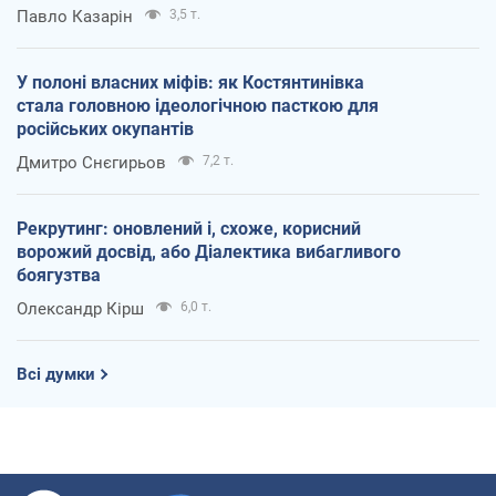
Павло Казарін
3,5 т.
У полоні власних міфів: як Костянтинівка
стала головною ідеологічною пасткою для
російських окупантів
Дмитро Снєгирьов
7,2 т.
Рекрутинг: оновлений і, схоже, корисний
ворожий досвід, або Діалектика вибагливого
боягузтва
Олександр Кірш
6,0 т.
Всі думки