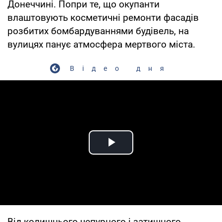
Донеччині. Попри те, що окупанти
влаштовують косметичні ремонти фасадів
розбитих бомбардуваннями будівель, на
вулицях панує атмосфера мертвого міста.
Відео дня
Play Video
Від колишнього чепурного і затишного