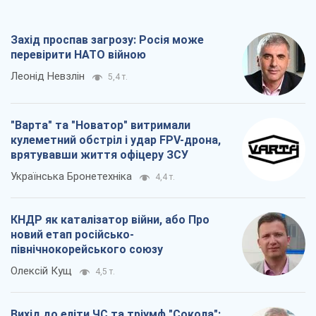
Захід проспав загрозу: Росія може
перевірити НАТО війною
Леонід Невзлін
5,4 т.
"Варта" та "Новатор" витримали
кулеметний обстріл і удар FPV-дрона,
врятувавши життя офіцеру ЗСУ
Українська Бронетехніка
4,4 т.
КНДР як каталізатор війни, або Про
новий етап російсько-
північнокорейського союзу
Олексій Кущ
4,5 т.
Вихід до еліти ЧС та тріумф "Сокола":