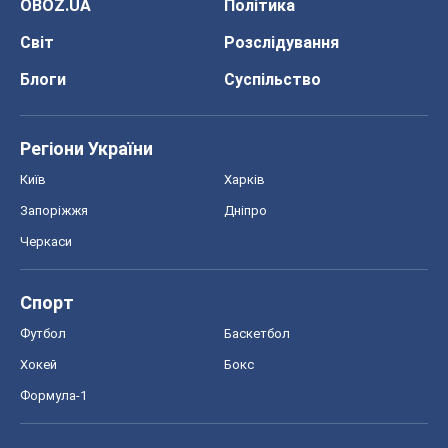
OBOZ.UA
Політика
Світ
Розслідування
Блоги
Суспільство
Регіони України
Київ
Харків
Запоріжжя
Дніпро
Черкаси
Спорт
Футбол
Баскетбол
Хокей
Бокс
Формула-1