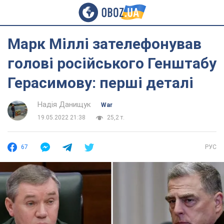
Марк Міллі зателефонував
голові російського Генштабу
Герасимову: перші деталі
Надія Данищук
War
19.05.2022 21:38
25,2 т.
67
РУС