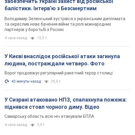
забезпечить Україні захист від російської
балістики. Інтерв’ю з Безсмертним
Володимир Зеленський зустрівся з українським дипломата
та окреслив нове бачення війни та ролі міжнародних
партнерів у боротьбі з Росією
4 часа назад
15,5 т.
У Києві внаслідок російської атаки загинула
людина, постраждали четверо. Фото
Ворог продовжує регулярний ракетний терор столиці
43 минуты назад
25,6 т.
У Сизрані атаковано НПЗ, спалахнула пожежа:
піднявся стовп чорного диму. Відео
Самарську область всю ніч атакували БПЛА
4 часа назад
3,0 т.