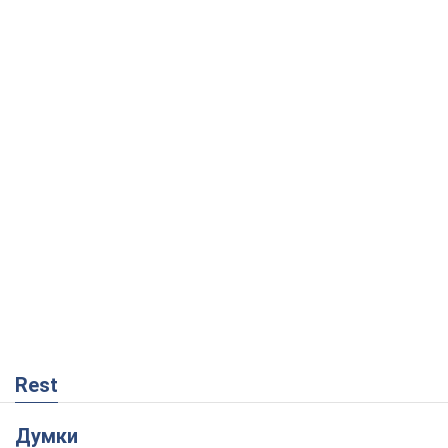
Rest
Думки
Як протидіяти російській балістиці
Віталій Портников
14,2 т.
Попри все, Київ вистоїть. Бо здатися
означає втратити все