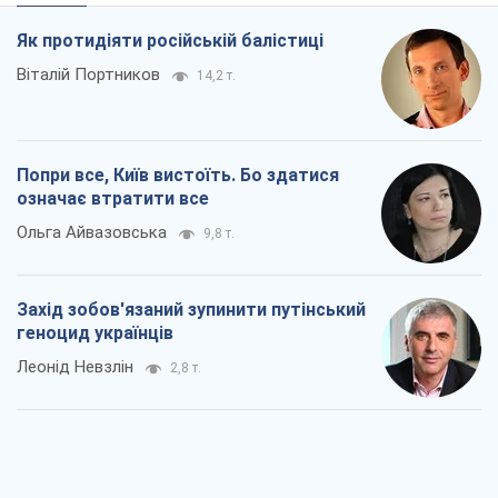
Ольга Айвазовська
9,8 т.
Захід зобов'язаний зупинити путінський
геноцид українців
Леонід Невзлін
2,8 т.