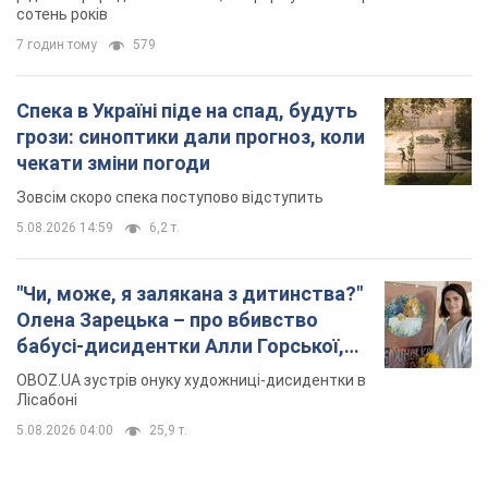
5.08.2026 14:59
6,2 т.
"Чи, може, я залякана з дитинства?"
Олена Зарецька – про вбивство
бабусі-дисидентки Алли Горської,
критику Дмитра Стуса та втечу в
OBOZ.UA зустрів онуку художниці-дисидентки в
Португалію з 5 дітьми
Лісабоні
5.08.2026 04:00
25,9 т.