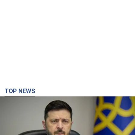
TOP NEWS
Україна буде знищувати пускові установки
російської балістики: Зеленський провів
засідання РНБО
Глава держави заявив, що установки будуть атаковані