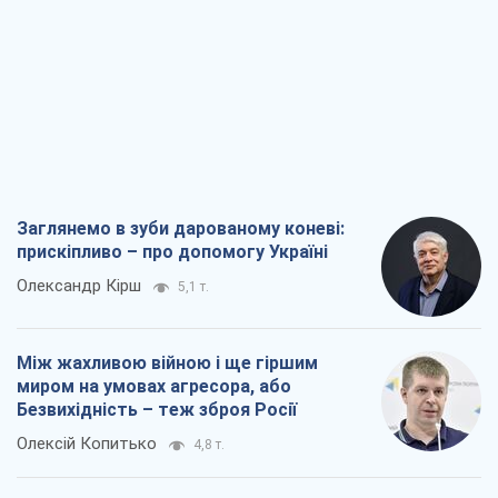
Заглянемо в зуби дарованому коневі:
прискіпливо – про допомогу Україні
Олександр Кірш
5,1 т.
Між жахливою війною і ще гіршим
миром на умовах агресора, або
Безвихідність – теж зброя Росії
Олексій Копитько
4,8 т.
Драбина ескалації війни: до чого нам
треба готуватися
Андрій Шевчишин
5,8 т.
"Коли хочеться помсти": чому стратегія
України має залишатися іншою
Серж Марко
6,3 т.