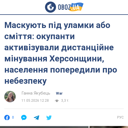
Маскують під уламки або
сміття: окупанти
активізували дистанційне
мінування Херсонщини,
населення попередили про
небезпеку
Ганна Якубець
War
11.05.2026 12:28
3,3 т.
0
РУС