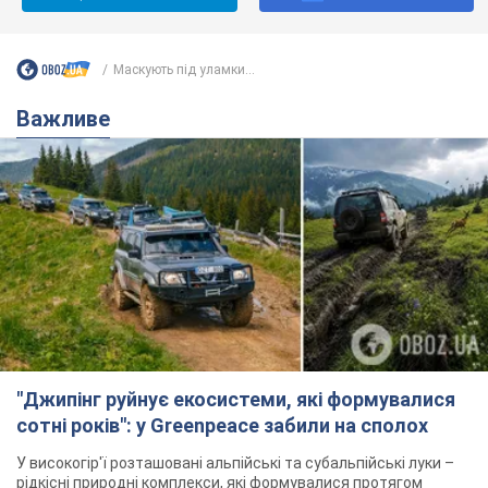
"Джипінг руйнує екосистеми, які формувалися
сотні років": у Greenpeace забили на сполох
У високогір'ї розташовані альпійські та субальпійські луки –
рідкісні природні комплекси, які формувалися протягом
сотень років
7 годин тому
579
Спека в Україні піде на спад, будуть
грози: синоптики дали прогноз, коли
чекати зміни погоди
Зовсім скоро спека поступово відступить