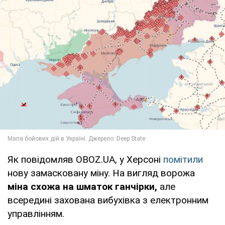
Як повідомляв OBOZ.UA, у Херсоні
помітили
нову замасковану міну. На вигляд ворожа
міна схожа на шматок ганчірки,
але
всередині захована вибухівка з електронним
управлінням.