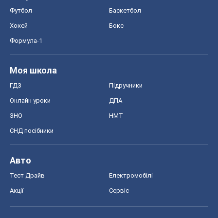
Онлайн уроки
ДПА
ЗНО
НМТ
СНД посібники
Авто
Тест Драйв
Електромобілі
Акції
Сервіс
Food Oboz
Рецепти
Напої
Дієти
Економіка
Ринки та компанії
Макроекономіка