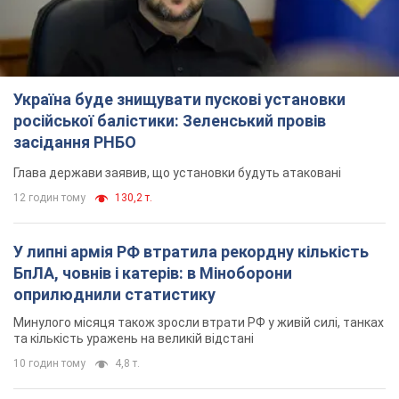
12 годин тому
130,2 т.
У липні армія РФ втратила рекордну кількість
БпЛА, човнів і катерів: в Міноборони
оприлюднили статистику
Минулого місяця також зросли втрати РФ у живій силі, танках
та кількість уражень на великій відстані
10 годин тому
4,8 т.
"Потрібні швидкі та нестандартні підходи":
Корецький пообіцяв надати бізнесу
пріоритетний доступ до наявних складських
приміщень
Так чи так, бізнес після обстрілів отримає підтримку
6 годин тому
1,1 т.