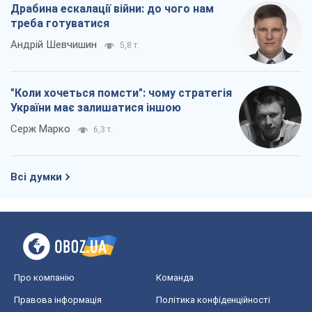
Всі думки
Про компанію
Команда
Правова інформація
Політика конфіденційності
Реклама на сайті
Документи
Редакційна політика
Журналісти OBOZ.UA на місці
подій
OBOZ.UA
Політика
Світ
Розслідування