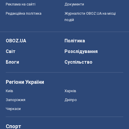
Блоги
Суспільство
Регіони України
Київ
Харків
Запоріжжя
Дніпро
Черкаси
Спорт
Футбол
Баскетбол
Хокей
Бокс
Формула-1
Моя школа
ГДЗ
Підручники