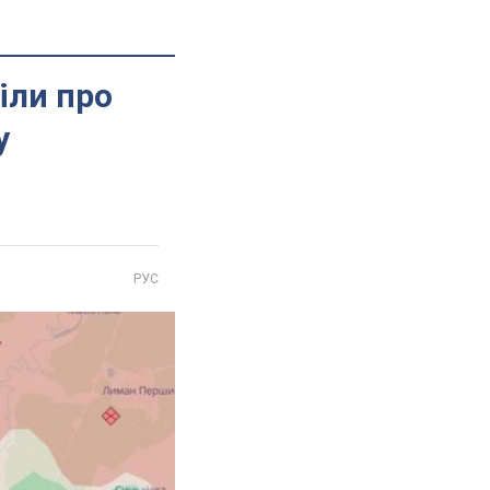
іли про
у
РУС