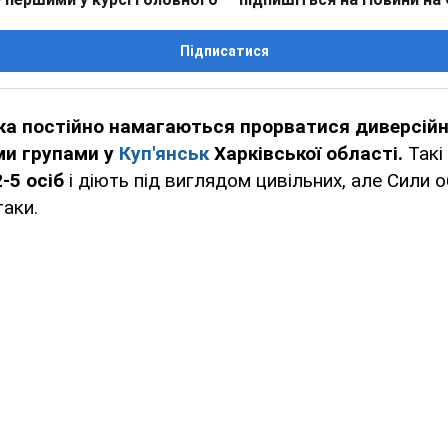
Підписатися
ька постійно намагаються прорватися диверсійн
ми групами у
Куп'янськ
Харківської області.
Такі
2-5 осіб
і діють під виглядом цивільних, але Сили 
таки.