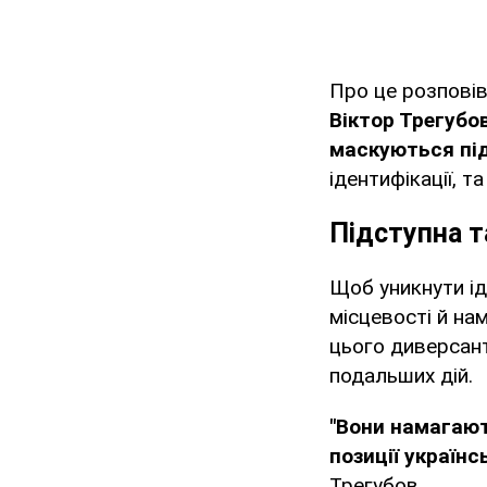
Про це розповів
Віктор Трегубо
маскуються під
ідентифікації, 
Підступна т
Щоб уникнути ід
місцевості й нам
цього диверсант
подальших дій.
"Вони намагают
позиції українс
Трегубов.