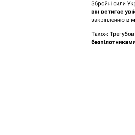
Збройні сили Ук
він встигає уві
закріпленню в м
Також Трегубов
безпілотниками