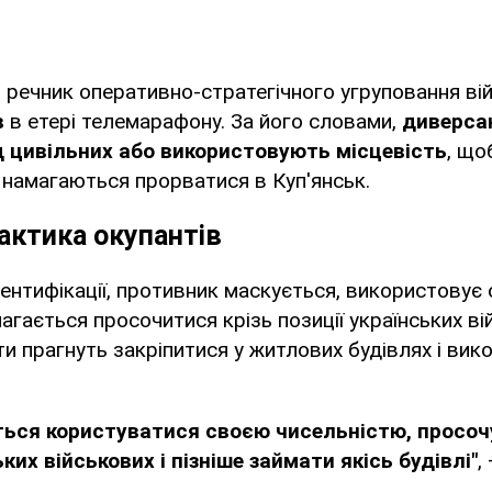
 речник оперативно-стратегічного угруповання вій
в
в етері телемарафону. За його словами,
диверса
 цивільних або використовують місцевість
, що
та намагаються прорватися в Куп'янськ.
актика окупантів
ентифікації, противник маскується, використовує
агається просочитися крізь позиції українських ві
и прагнуть закріпитися у житлових будівлях і вико
ься користуватися своєю чисельністю, просоч
ьких військових і пізніше займати якісь будівлі"
,