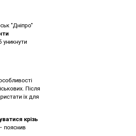
ськ "Дніпро"
нти
б уникнути
 особливості
йськових. Після
ристати їх для
уватися крізь
 – пояснив