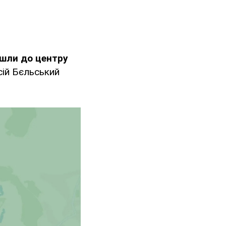
йшли до центру
сій Бєльський