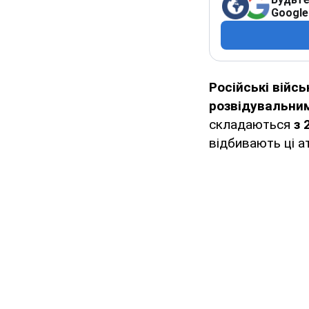
Google
Російські війс
розвідувальни
складаються
з 
відбивають ці а