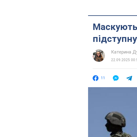
Маскуютьс
підступну
Катерина Д
22.09.2025 00:
11