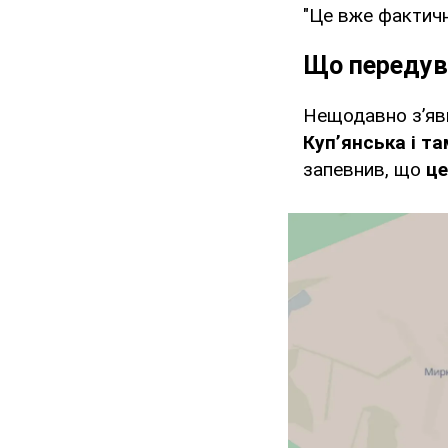
"Це вже фактичн
Що передув
Нещодавно з’яв
Куп’янська і т
запевнив, що
це