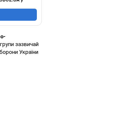
о-
 групи зазвичай
оборони України