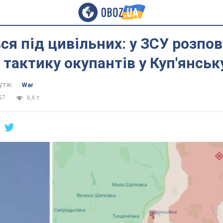
я під цивільних: у ЗСУ розпов
 тактику окупантів у Куп'янськ
утік
War
57
6,6 т.