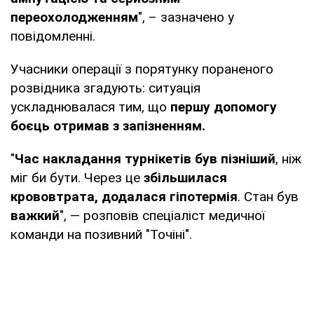
переохолодженням
", – зазначено у
повідомленні.
Учасники операції з порятунку пораненого
розвідника згадують: ситуація
ускладнювалася тим, що
першу допомогу
боєць отримав з запізненням.
"
Час накладання турнікетів був пізніший
, ніж
міг би бути. Через це
збільшилася
крововтрата, додалася гіпотермія
. Стан був
важкий
", — розповів спеціаліст медичної
команди на позивний "Точіні".