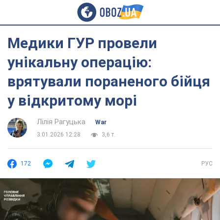
Медики ГУР провели
унікальну операцію:
врятували пораненого бійця
у відкритому морі
Лілія Рагуцька
War
3.01.2026 12:28
3,6 т.
172
РУС