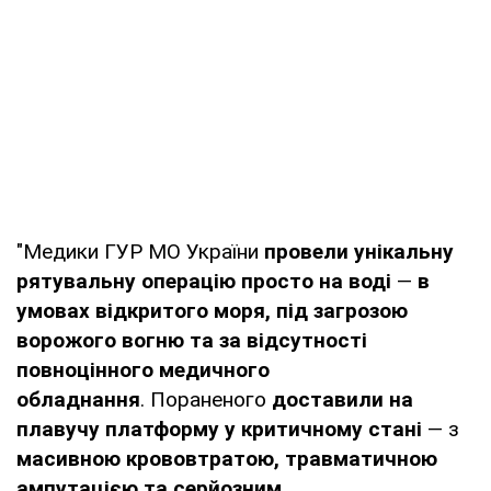
"Медики ГУР МО України
провели унікальну
рятувальну операцію просто на воді
—
в
умовах відкритого моря, під загрозою
ворожого вогню та за відсутності
повноцінного медичного
обладнання
. Пораненого
доставили на
плавучу платформу у критичному стані
— з
масивною крововтратою, травматичною
ампутацією та серйозним