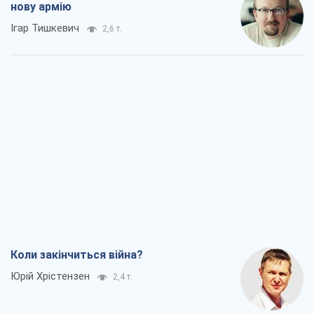
нову армію
Ігар Тишкевич
2,6 т.
Коли закінчиться війна?
Юрій Хрістензен
2,4 т.