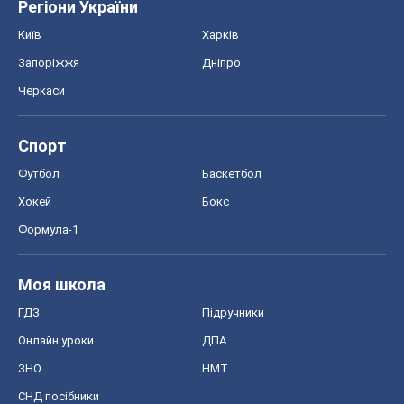
Регіони України
Київ
Харків
Запоріжжя
Дніпро
Черкаси
Спорт
Футбол
Баскетбол
Хокей
Бокс
Формула-1
Моя школа
ГДЗ
Підручники
Онлайн уроки
ДПА
ЗНО
НМТ
СНД посібники