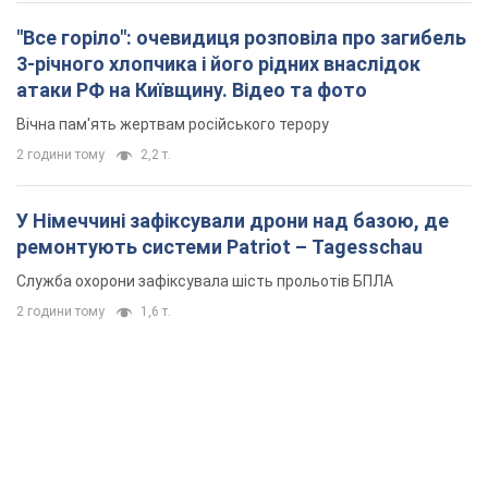
"Все горіло": очевидиця розповіла про загибель
3-річного хлопчика і його рідних внаслідок
атаки РФ на Київщину. Відео та фото
Вічна пам'ять жертвам російського терору
2 години тому
2,2 т.
У Німеччині зафіксували дрони над базою, де
ремонтують системи Patriot – Tagesschau
Служба охорони зафіксувала шість прольотів БПЛА
2 години тому
1,6 т.