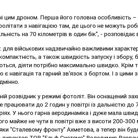
і цим дроном. Перша його головна особливість – 
ролітати з навігацією там, де цього не можуть роб
ьність на 70 кілометрів в один бік", - розповідає 
: для військових надзвичайно важливими характе
компактність, а також швидкість запуску і збору, 
ться, діяти потрібно максимально швидко. Крім т
 є навігація та гарний зв’язок з бортом. І з цими
дмінно.
ьній розвідник у режимі фотоліт. Він оснащений з
е працювати до 2 годин у повітрі із дальністю до 
іях. У нього гарна аеродинаміка і дуже мала швидк
ого майже не чути в повітрі вже з висоти 200-300 
ки "Сталевому фронту" Ахметова, а тепер він бу
же директор ТОВ "Ельф Системс" Володимир Варван