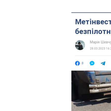
Метінвес
безпілотн
Марія Шевч
28.03.2023 16:
0