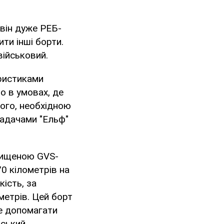
він дуже РЕБ-
ити інші борти.
військовий.
ристиками
бо в умовах, де
ого, необхідною
 задачами "Ельф"
ахищеною GVS-
70 кілометрів на
ість, за
метрів. Цей борт
де допомагати
ський.