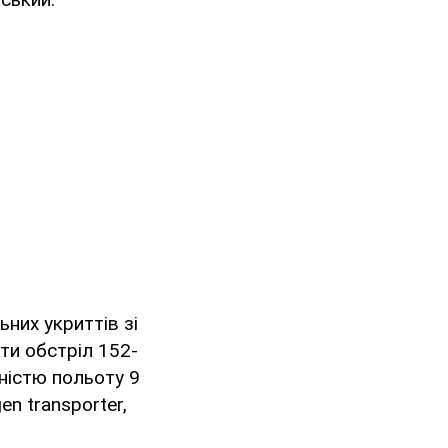
них укриттів зі
ати обстріл 152-
ьністю польоту 9
n transporter,