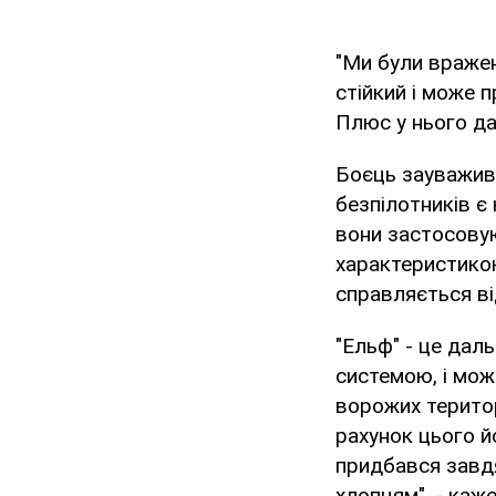
"Ми були вражен
стійкий і може п
Плюс у нього дал
Боєць зауважив
безпілотників є 
вони застосовую
характеристикою
справляється ві
"Ельф" - це дал
системою, і мож
ворожих територ
рахунок цього й
придбався завдя
хлопцям", - ка