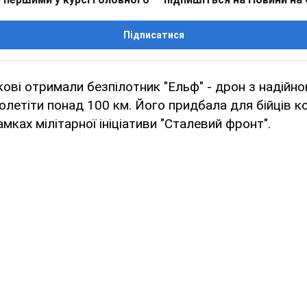
Підписатися
ькові отримали безпілотник "Ельф" - дрон з надійно
олетіти понад 100 км. Його придбала для бійців к
амках мілітарної ініціативи "Сталевий фронт".