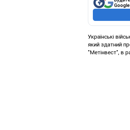
Google
Українські війс
який здатний пр
"Метінвест", в р