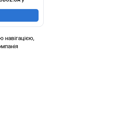
ю навігацією,
омпанія