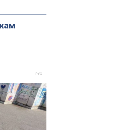
икам
РУС