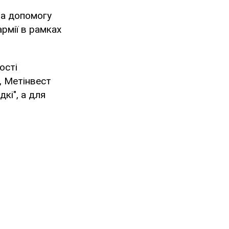
на допомогу
армії в рамках
ості
, Метінвест
кі", а для