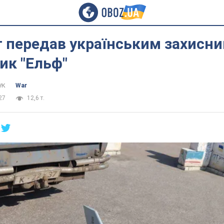
т передав українським захисн
ик "Ельф"
ук
War
27
12,6 т.