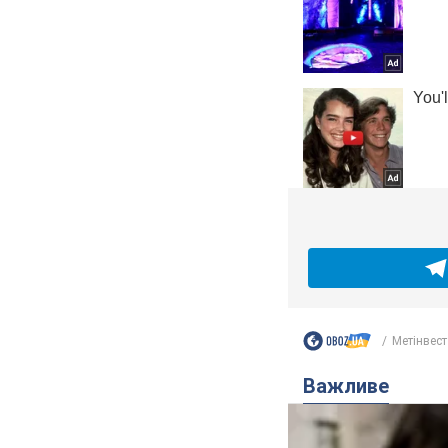
Метінвест
Важливе