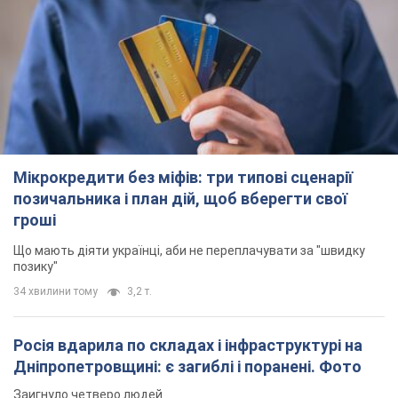
Дніпропетровщині: є загиблі і поранені. Фото
Заигнуло четверо людей
2 години тому
5,9 т.
Зеленський зібрав нараду щодо підготовки
української балістики та антибалістичної
програми FREYJA: які рішення готуються
У Києві розраховують на успішне завершення проєкту FREYJA
2 години тому
27,6 т.