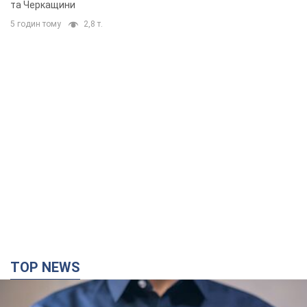
Мікрокредити без міфів: три типові сценарії
позичальника і план дій, щоб вберегти свої
гроші
Що мають діяти українці, аби не переплачувати за "швидку
позику"
34 хвилини тому
3,2 т.
Росія вдарила по складах і інфраструктурі на