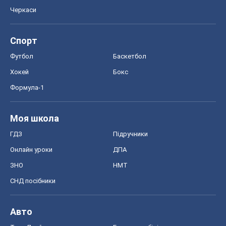
Авто
Тест Драйв
Електромобілі
Акції
Сервіс
Food Oboz
Рецепти
Напої
Дієти
Економіка
Ринки та компанії
Макроекономіка
MedOboz
Новини медицини
MAMACLUB