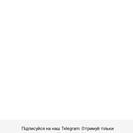
Підписуйся на наш Telegram. Отримуй тільки
найважливіше!
Підписатись
Підписатись
Ми будемо повертати...
Важливе