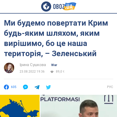
Ми будемо повертати Крим
будь-яким шляхом, яким
вирішимо, бо це наша
територія, – Зеленський
Ірина Сушкова
War
23.08.2022 19:36
89,0 т.
605
РУС