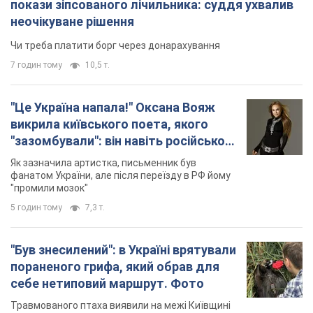
себе нетиповий маршрут. Фото
Травмованого птаха виявили на межі Київщині
та Черкащини
5 годин тому
2,8 т.
TOP NEWS