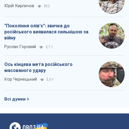
Про компанію
Команда
Правова інформація
Політика конфіденційності
Реклама на сайті
Документи
Редакційна політика
Журналісти OBOZ.UA на місці
подій
OBOZ.UA
Політика
Світ
Розслідування
Блоги
Суспільство
Регіони України