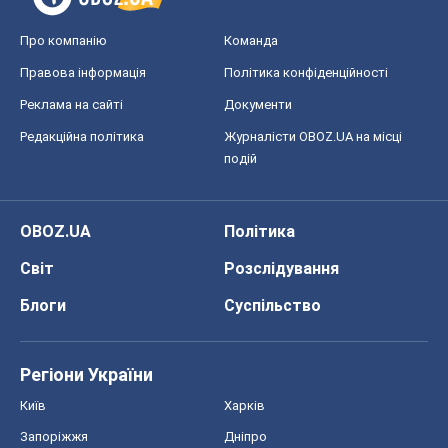
Київ
Харків
Запоріжжя
Дніпро
Черкаси
Спорт
Футбол
Баскетбол
Хокей
Бокс
Формула-1
Моя школа
ГДЗ
Підручники
Онлайн уроки
ДПА
ЗНО
НМТ
СНД посібники