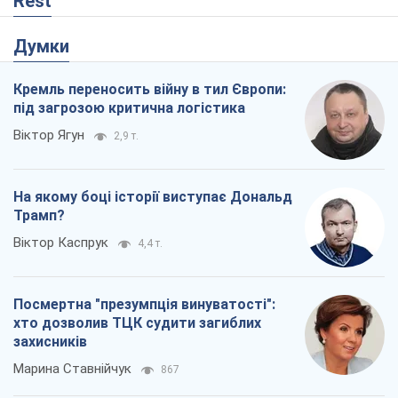
Марина Ставнійчук
867
Росія прагне деморалізувати
український тил. Що варто собі
нагадати
Юрій Богданов
924