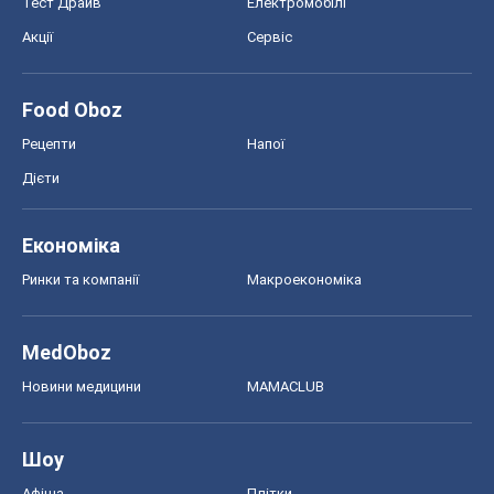
Шоу
Афіша
Плітки
Краса
Мода
Жіночий журнал