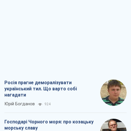
Господарі Чорного моря: про козацьку
морську славу
Юрій Кирпичов
852
"Покоління олів'є": звичка до
російського виявилася сильнішою за
війну
Руслан Горовий
3,7 т.
Ось кінцева мета російського
масованого удару
Ігор Чернецький
5,0 т.
Всі думки