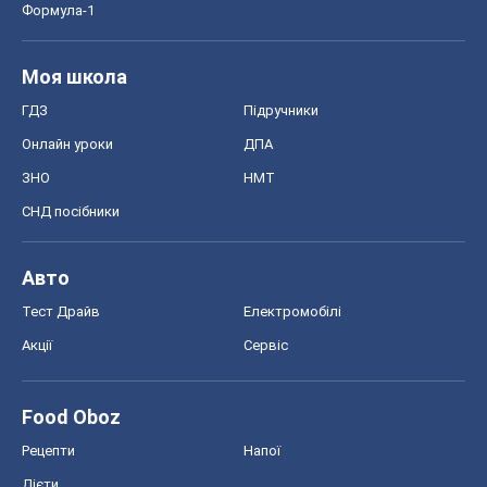
Формула-1
Моя школа
ГДЗ
Підручники
Онлайн уроки
ДПА
ЗНО
НМТ
СНД посібники
Авто
Тест Драйв
Електромобілі
Акції
Сервіс
Food Oboz
Рецепти
Напої
Дієти