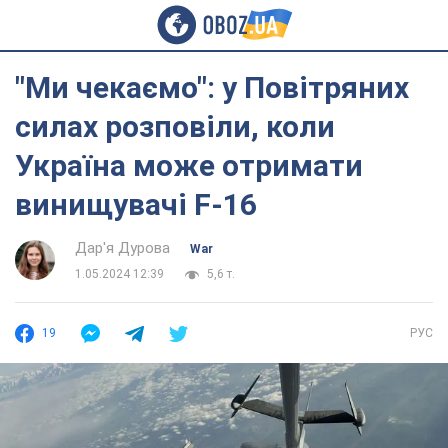
"Ми чекаємо": у Повітряних
силах розповіли, коли
Україна може отримати
винищувачі F-16
Дар'я Дурова
War
1.05.2024 12:39
5,6 т.
19
РУС