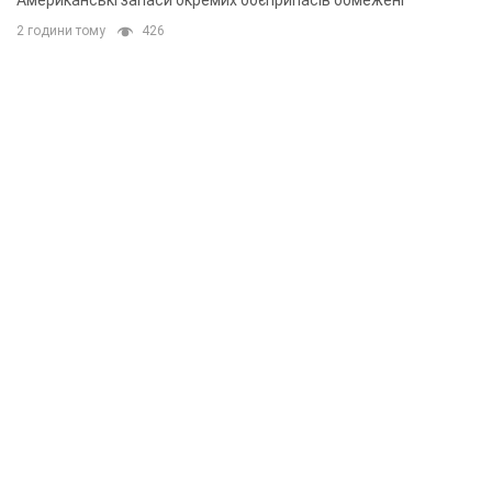
Американські запаси окремих боєприпасів обмежені
2 години тому
426