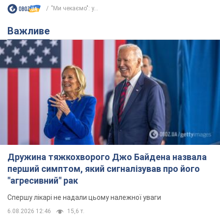
"Ми чекаємо": у...
Важливе
Дружина тяжкохворого Джо Байдена назвала
перший симптом, який сигналізував про його
"агресивний" рак
Спершу лікарі не надали цьому належної уваги
6.08.2026 12:46
15,6 т.