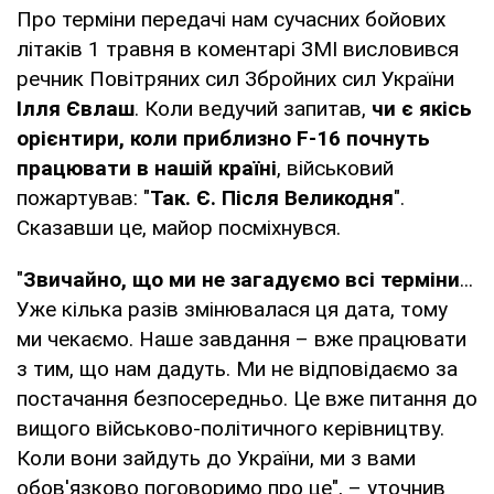
Про терміни передачі нам сучасних бойових
літаків 1 травня в коментарі ЗМІ висловився
речник Повітряних сил Збройних сил України
Ілля Євлаш
. Коли ведучий запитав,
чи є якісь
орієнтири, коли приблизно F-16 почнуть
працювати в нашій країні
, військовий
пожартував: "
Так. Є. Після Великодня
".
Сказавши це, майор посміхнувся.
"
Звичайно, що ми не загадуємо всі терміни
...
Уже кілька разів змінювалася ця дата, тому
ми чекаємо. Наше завдання – вже працювати
з тим, що нам дадуть. Ми не відповідаємо за
постачання безпосередньо. Це вже питання до
вищого військово-політичного керівництву.
Коли вони зайдуть до України, ми з вами
обов'язково поговоримо про це", – уточнив