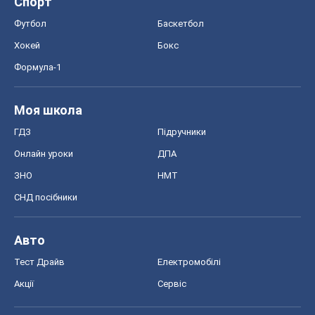
Спорт
Футбол
Баскетбол
Хокей
Бокс
Формула-1
Моя школа
ГДЗ
Підручники
Онлайн уроки
ДПА
ЗНО
НМТ
СНД посібники
Авто
Тест Драйв
Електромобілі
Акції
Сервіс