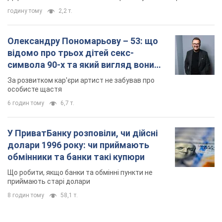
годину тому
2,2 т.
Олександру Пономарьову – 53: що
відомо про трьох дітей секс-
символа 90-х та який вигляд вони
мають
За розвитком кар'єри артист не забував про
особисте щастя
6 годин тому
6,7 т.
У ПриватБанку розповіли, чи дійсні
долари 1996 року: чи приймають
обмінники та банки такі купюри
Що робити, якщо банки та обмінні пункти не
приймають старі долари
8 годин тому
58,1 т.