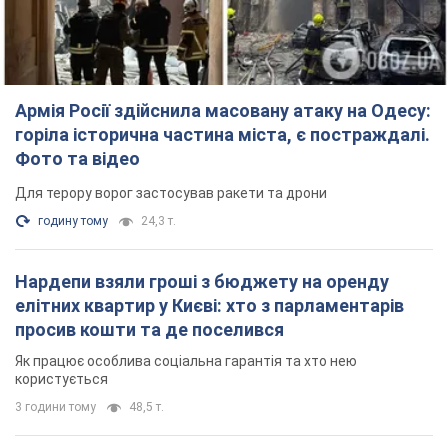
Армія Росії здійснила масовану атаку на Одесу:
горіла історична частина міста, є постраждалі.
Фото та відео
Для терору ворог застосував ракети та дрони
годину тому
24,3 т.
Нардепи взяли гроші з бюджету на оренду
елітних квартир у Києві: хто з парламентарів
просив кошти та де поселився
Як працює особлива соціальна гарантія та хто нею
користується
3 години тому
48,5 т.