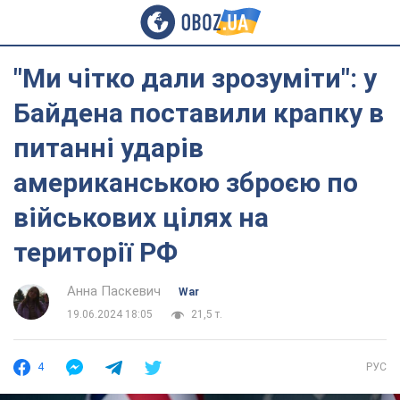
"Ми чітко дали зрозуміти": у
Байдена поставили крапку в
питанні ударів
американською зброєю по
військових цілях на
території РФ
Анна Паскевич
War
19.06.2024 18:05
21,5 т.
4
РУС