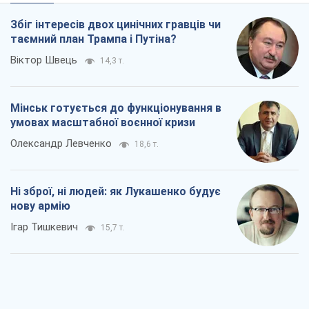
Збіг інтересів двох цинічних гравців чи
таємний план Трампа і Путіна?
Віктор Швець
14,3 т.
Мінськ готується до функціонування в
умовах масштабної воєнної кризи
Олександр Левченко
18,6 т.
Ні зброї, ні людей: як Лукашенко будує
нову армію
Ігар Тишкевич
15,7 т.