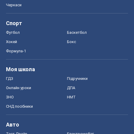
Черкаси
Спорт
Футбол
Баскетбол
Хокей
Бокс
Формула-1
Моя школа
ГДЗ
Підручники
Онлайн уроки
ДПА
ЗНО
НМТ
СНД посібники
Авто
Тест Драйв
Електромобілі