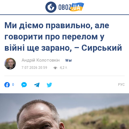
Ми діємо правильно, але
говорити про перелом у
війні ще зарано, – Сирський
Андрій Колотовкін
War
7.07.2026 20:59
4,2 т.
0
РУС