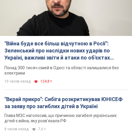
"Війна буде все більш відчутною в Росії":
Зеленський про наслідки нових ударів по
Україні, важливі звіти й атаки по об'єктах
ворога. Відео
Понад 300 тисяч сімей в Одесі та області залишалися без
електрики
10 часов назад
124,8 т.
"Вкрай прикро": Сибіга розкритикував ЮНІСЕФ
за заяву про загиблих дітей в Україні
Глава МЗС наголосив, що причиною загибелі українських
дітей є війна, яку розв'язала РФ
8 часов назад
7,6 т.