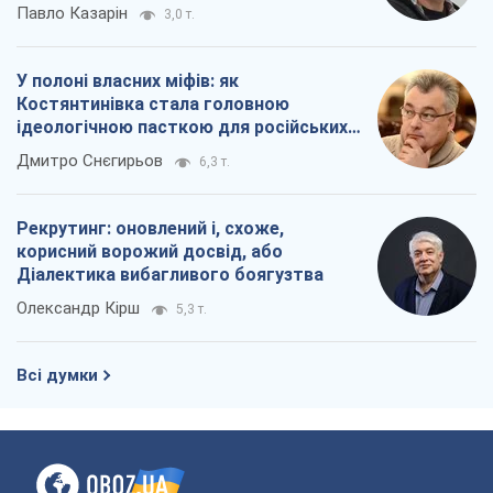
Павло Казарін
3,0 т.
У полоні власних міфів: як
Костянтинівка стала головною
ідеологічною пасткою для російських
окупантів
Дмитро Снєгирьов
6,3 т.
Рекрутинг: оновлений і, схоже,
корисний ворожий досвід, або
Діалектика вибагливого боягузтва
Олександр Кірш
5,3 т.
Всі думки