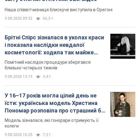
Наша співвітчизниця блискуче виступила в Орегоні
9.08.2026 09:32
66,3 т.
Брітні Спірс зізналася в уколах краси
і показала наслідки невдалої
косметології: ходила так майже
місяць
Помітний наслідок процедури зберігався
близько чотирьох тижнів
9.08.2026 13:19
3,4 т.
У 16–17 років могла цілий день не
їсти: українська модель Христина
Пономар розповіла про страшний бік
модельної кар’єри
Модель зізналася, які гонорари отримують її
колеги
9.08.2026 16:25
7,3 т.