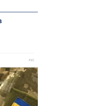
в
РУС