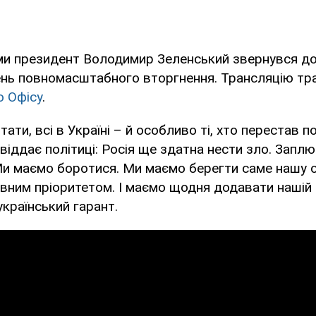
ми президент Володимир Зеленський звернувся до 
день повномасштабного вторгнення. Трансляцію тр
о Офісу
.
ати, всі в Україні – й особливо ті, хто перестав по
віддає політиці: Росія ще здатна нести зло. Заплю
Ми маємо боротися. Ми маємо берегти саме нашу 
вним пріоритетом. І маємо щодня додавати нашій
український гарант.