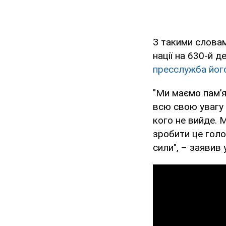
З такими слова
нації на 630-й 
пресслужба йог
"Ми маємо пам’ят
всю свою увагу 
кого не вийде. 
зробити це голо
сили", – заявив 