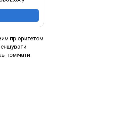
вим пріоритетом
именшувати
ав помічати