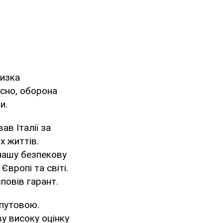
низка
існо, оборона
и.
в Італії за
х життів.
 нашу безпекову
Європі та світі.
повів гарант.
путовою.
у високу оцінку