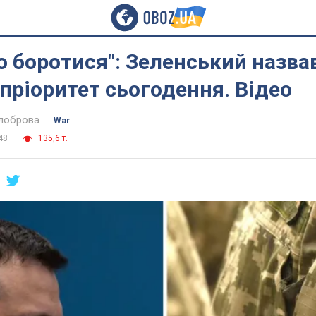
 боротися": Зеленський назва
пріоритет сьогодення. Відео
ілоброва
War
48
135,6 т.