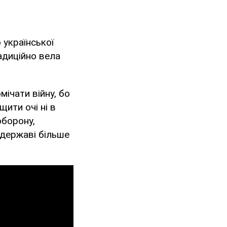
української
адиційно вела
мічати війну, бо
щити очі ні в
оборону,
 державі більше