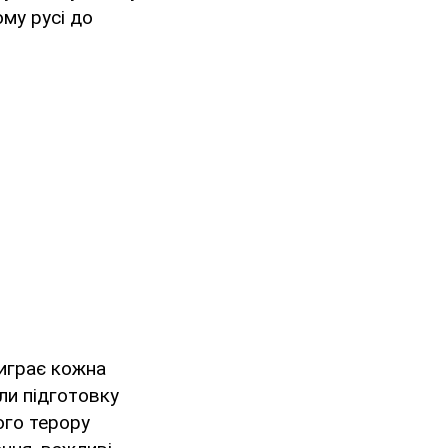
ому русі до
виграє кожна
ли підготовку
ого терору