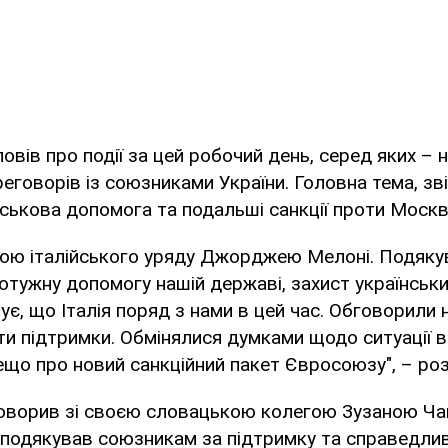
овів про події за цей робочий день, серед яких – 
еговорів із союзниками України. Головна тема, зв
ійськова допомога та подальші санкції проти Москв
вою італійського уряду Джорджею Мелоні. Подякува
отужну допомогу нашій державі, захист українськи
нує, що Італія поряд з нами в цей час. Обговорили
ти підтримки. Обмінялися думками щодо ситуації в 
що про новий санкційний пакет Євросоюзу", – роз
говорив зі своєю словацькою колегою Зузаною Ча
подякував союзникам за підтримку та справедлив