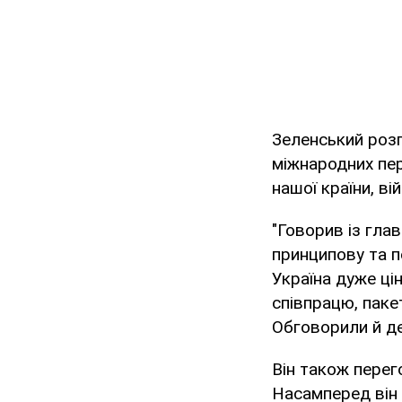
Зеленський розп
міжнародних пер
нашої країни, в
"Говорив із гла
принципову та п
Україна дуже ці
співпрацю, паке
Обговорили й де
Він також пере
Насамперед він 