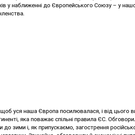
іхів у наближенні до Європейського Союзу – у наш
членства.
щоб уся наша Європа посилювалася, і від цього 
иненті, яка поважає спільні правила ЄС. Обговори
и до зими і, як припускаємо, загострення російськ