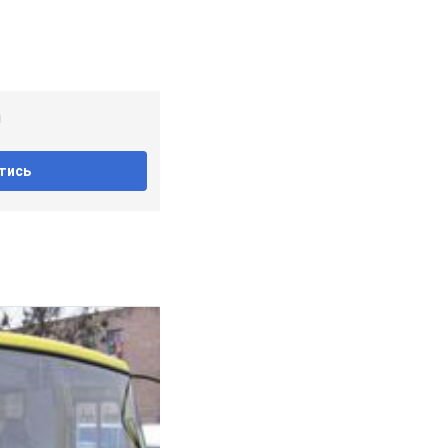
!
тись