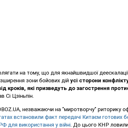
олягати на тому, що для якнайшвидшої деескалації 
зширення зони бойових дій
усі сторони конфлікт
ід кроків, які призведуть до загострення протис
ав Сі Цзіньпін.
BOZ.UA, незважаючи на "миротворчу" риторику офі
атах встановили факт передачі Китаєм готових б
 РФ для використання у війні
. До цього КНР ловил