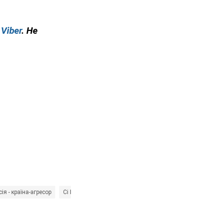
у
Viber
. Не
сія - країна-агресор
Сі Цзіньпін