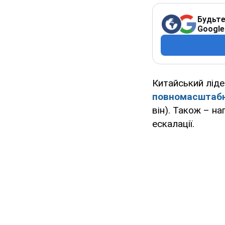
Будьте
Google
Китайський лід
повномасштабно
він). Також – н
ескалації.