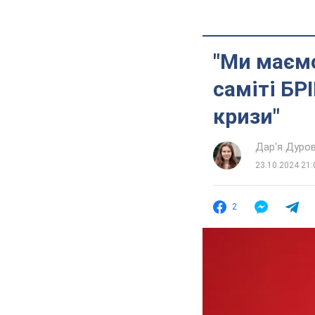
"Ми маємо
саміті БР
кризи"
Дар'я Дуро
23.10.2024 21:
2