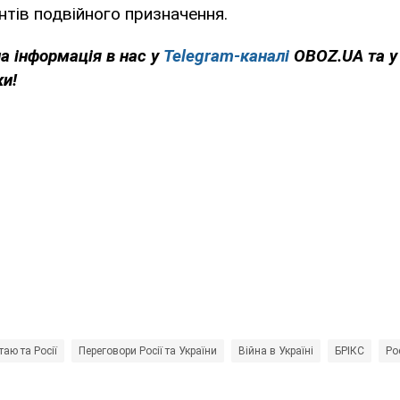
тів подвійного призначення.
на інформація в нас у
Telegram-каналі
OBOZ.UA та 
ки!
аю та Росії
Переговори Росії та України
Війна в Україні
БРІКС
Ро