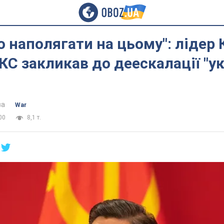
 наполягати на цьому": лідер 
ІКС закликав до деескалації "у
ва
War
00
8,1 т.