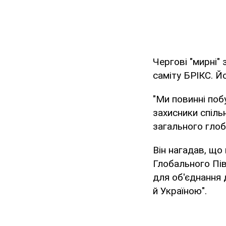
Чергові "мирні" 
саміту БРІКС. 
"Ми повинні поб
захисники спільн
загального глоб
Він нагадав, що
Глобального Пів
для об'єднання 
й Україною".