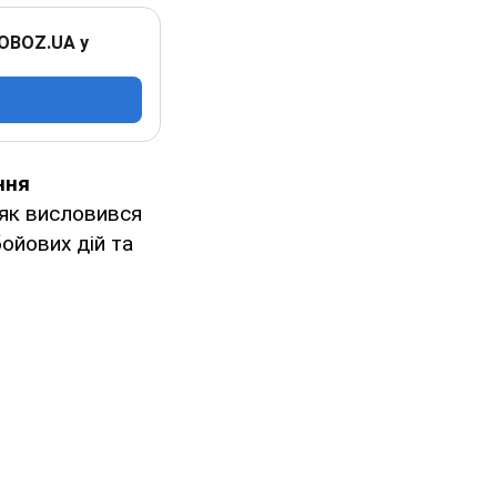
 OBOZ.UA у
ння
, як висловився
ойових дій та