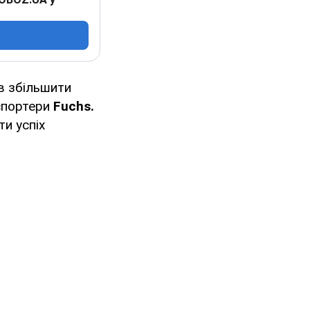
в збільшити
спортери
Fuchs.
ти успіх