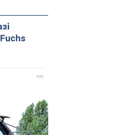
азі
 Fuchs
РУС