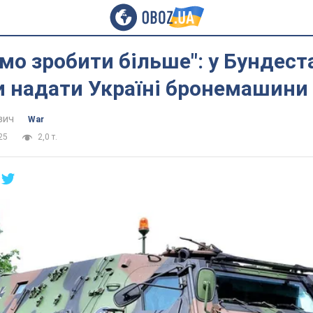
о зробити більше": у Бундест
и надати Україні бронемашини
вич
War
25
2,0 т.