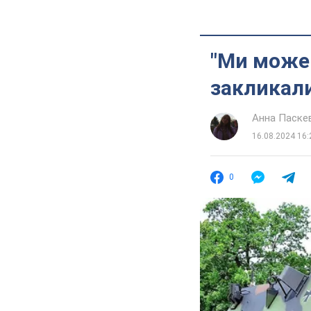
"Ми можем
закликал
Анна Паске
16.08.2024 16:
0