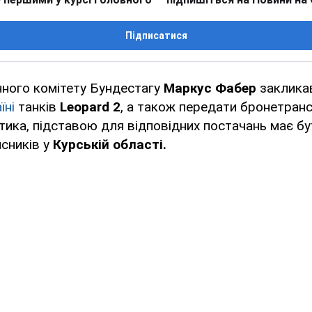
Підписатися
нного комітету Бундестагу
Маркус Фабер
заклика
їні
танків
Leopard 2
, а також передати бронетран
тика, підставою для відповідних постачань має бу
исників у
Курській області.