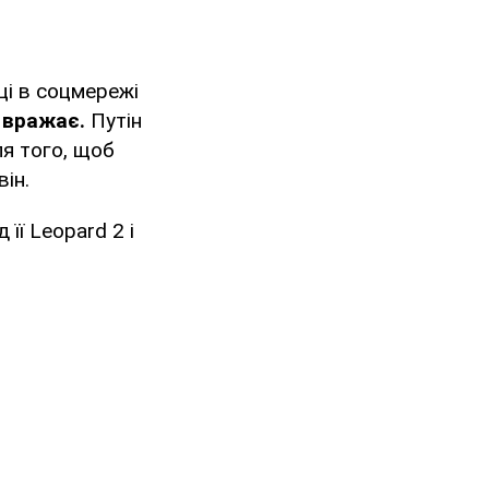
ці в соцмережі
вражає.
Путін
ля того, щоб
ін.
 її Leopard 2 і