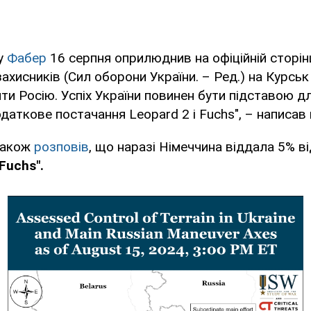
ву
Фабер
16 серпня оприлюднив на офіційній сторін
захисників (Сил оборони України. – Ред.) на Курськ
ти Росію. Успіх України повинен бути підставою д
даткове постачання Leopard 2 і Fuchs", – написав в
також
розповів
, що наразі Німеччина віддала 5% від
Fuchs".