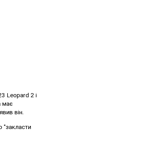
3 Leopard 2 і
а має
явив він.
о "закласти