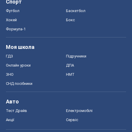
Спорт
Футбол
Баскетбол
Хокей
Бокс
Формула-1
Моя школа
ГДЗ
Підручники
Онлайн уроки
ДПА
ЗНО
НМТ
СНД посібники
Авто
Тест Драйв
Електромобілі
Акції
Сервіс