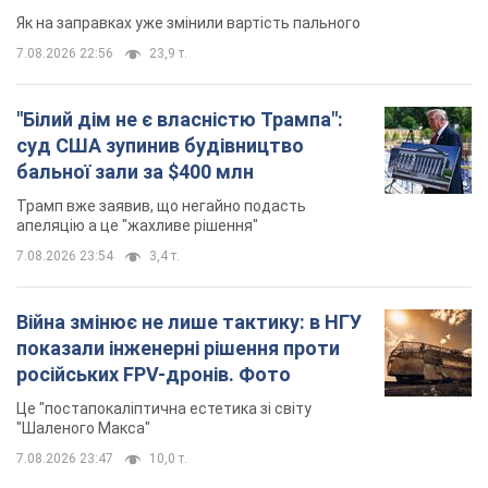
Як на заправках уже змінили вартість пального
7.08.2026 22:56
23,9 т.
"Білий дім не є власністю Трампа":
суд США зупинив будівництво
бальної зали за $400 млн
Трамп вже заявив, що негайно подасть
апеляцію а це "жахливе рішення"
7.08.2026 23:54
3,4 т.
Війна змінює не лише тактику: в НГУ
показали інженерні рішення проти
російських FPV-дронів. Фото
Це "постапокаліптична естетика зі світу
"Шаленого Макса"
7.08.2026 23:47
10,0 т.