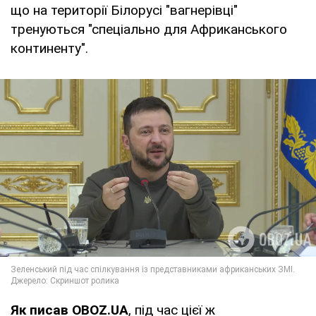
що на території Білорусі "вагнерівці"
тренуються "спеціально для Африканського
континенту".
Як писав OBOZ.UA
, під час цієї ж