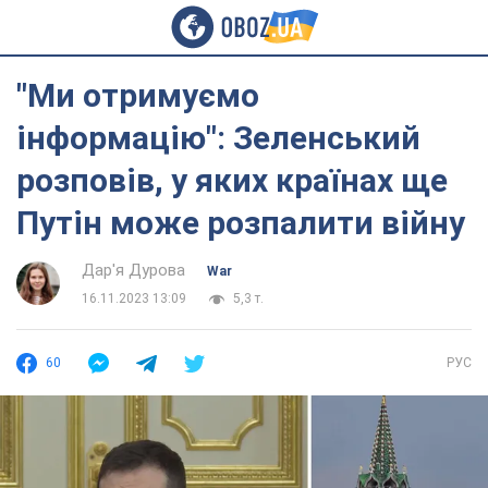
"Ми отримуємо
інформацію": Зеленський
розповів, у яких країнах ще
Путін може розпалити війну
Дар'я Дурова
War
16.11.2023 13:09
5,3 т.
60
РУС