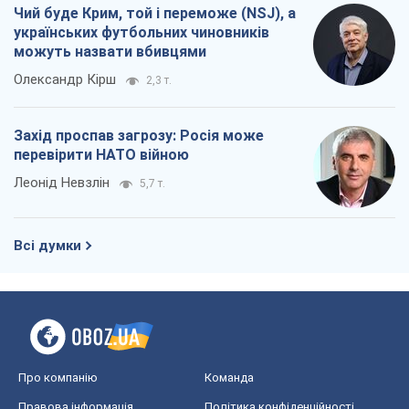
Чий буде Крим, той і переможе (NSJ), а
українських футбольних чиновників
можуть назвати вбивцями
Олександр Кірш
2,3 т.
Захід проспав загрозу: Росія може
перевірити НАТО війною
Леонід Невзлін
5,7 т.
Всі думки
Про компанію
Команда
Правова інформація
Політика конфіденційності