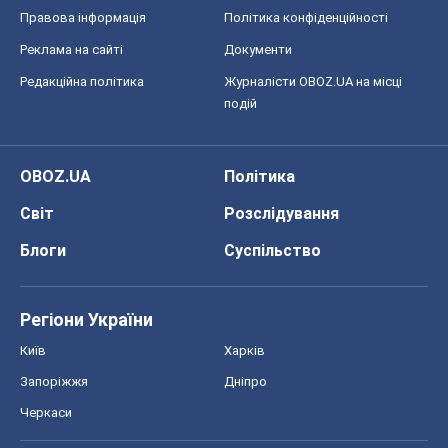
Регіони України
Київ
Харків
Запоріжжя
Дніпро
Черкаси
Спорт
Футбол
Баскетбол
Хокей
Бокс
Формула-1
Моя школа
ГДЗ
Підручники
Онлайн уроки
ДПА
ЗНО
НМТ