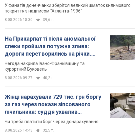
Жінці нарахували 729 тис. грн боргу
за газ через покази зіпсованого
лічильника: суддя ухвалив
неочікуване рішення
Чи треба платити борг через донарахування
8.08.2026 14:43
32,5 т.