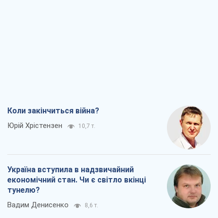
Україна вступила в надзвичайний
економічний стан. Чи є світло вкінці
тунелю?
Вадим Денисенко
8,6 т.
Чий буде Крим, той і переможе (NSJ), а
українських футбольних чиновників
можуть назвати вбивцями
Олександр Кірш
8,3 т.
Захід проспав загрозу: Росія може
перевірити НАТО війною
Леонід Невзлін
9,0 т.