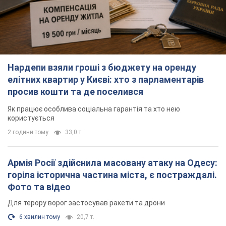
Армія Росії здійснила масовану атаку на Одесу:
горіла історична частина міста, є постраждалі.
Фото та відео
Для терору ворог застосував ракети та дрони
6 хвилин тому
20,7 т.
Російська армія обстріляла дві сусідні
багатоповерхівки в Харкові: двоє загиблих, 13
постраждалих
Ворог навмисно обстрілює житлові будинки
годину тому
1,3 т.