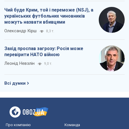
Всі думки
Про компанію
Команда
Правова інформація
Політика конфіденційності
Реклама на сайті
Документи
Редакційна політика
Журналісти OBOZ.UA на місці
подій
OBOZ.UA
Політика
Світ
Розслідування
Блоги
Суспільство