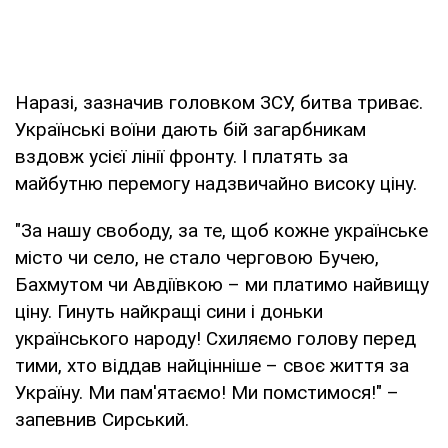
Наразі, зазначив головком ЗСУ, битва триває.
Українські воїни дають бій загарбникам
вздовж усієї лінії фронту. І платять за
майбутню перемогу надзвичайно високу ціну.
"За нашу свободу, за те, щоб кожне українське
місто чи село, не стало черговою Бучею,
Бахмутом чи Авдіївкою – ми платимо найвищу
ціну. Гинуть найкращі сини і доньки
українського народу! Схиляємо голову перед
тими, хто віддав найцінніше – своє життя за
Україну. Ми пам'ятаємо! Ми помстимося!" –
запевнив Сирський.