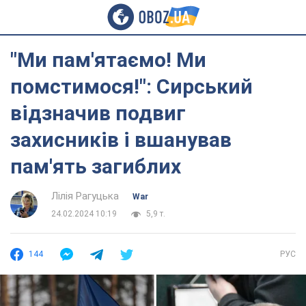
"Ми пам'ятаємо! Ми
помстимося!": Сирський
відзначив подвиг
захисників і вшанував
пам'ять загиблих
Лілія Рагуцька
War
24.02.2024 10:19
5,9 т.
144
РУС