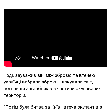
Тоді, зауважив він, між зброєю та втечею
українці вибрали зброю. І шокували світ,
погнавши загарбників з частини окупованих
територій.
"Потім була битва за Київ і втеча окупантів з