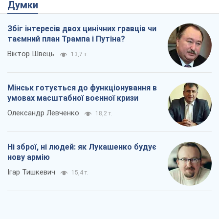
Ні зброї, ні людей: як Лукашенко будує
нову армію
Ігар Тишкевич
15,4 т.
Коли закінчиться війна?
Юрій Хрістензен
10,7 т.