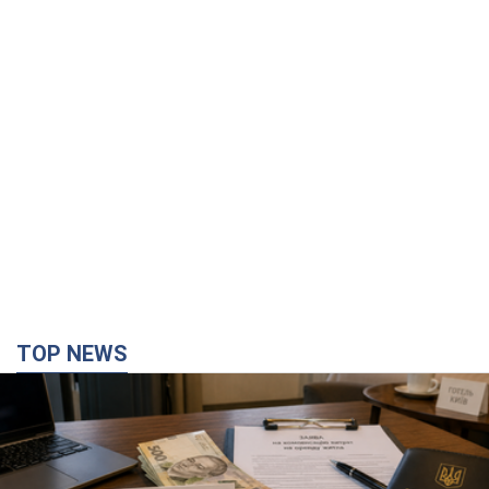
TOP NEWS
Нардепи взяли гроші з бюджету на оренду
елітних квартир у Києві: хто з парламентарів
просив кошти та де поселився
Як працює особлива соціальна гарантія та хто нею
користується
2 години тому
33,0 т.