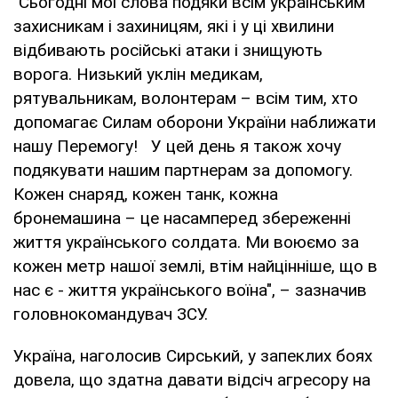
"Сьогодні мої слова подяки всім українським
захисникам і захиницям, які і у ці хвилини
відбивають російські атаки і знищують
ворога. Низький уклін медикам,
рятувальникам, волонтерам – всім тим, хто
допомагає Силам оборони України наближати
нашу Перемогу! У цей день я також хочу
подякувати нашим партнерам за допомогу.
Кожен снаряд, кожен танк, кожна
бронемашина – це насамперед збереженні
життя українського солдата. Ми воюємо за
кожен метр нашої землі, втім найцінніше, що в
нас є - життя українського воїна", – зазначив
головнокомандувач ЗСУ.
Україна, наголосив Сирський, у запеклих боях
довела, що здатна давати відсіч агресору на