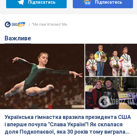
Українська гімнастка вразила президента США
і вперше почула "Слава Україні"! Як склалася
доля Подкопаєвої, яка 30 років тому виграла
"золото" Олімпіади
У фанатів донеччанки зберігся великий шматок килимового
покриття з надписом "Атланта-1996"
8.08.2026 18:30
39,6 т.
На Прикарпатті після аномальної
спеки пройшла потужна злива:
дороги перетворились на річки.
Відео
Негода накрила Івано-Франківщину та
курортний Буковель
8.08.2026 09:27
40,2 т.