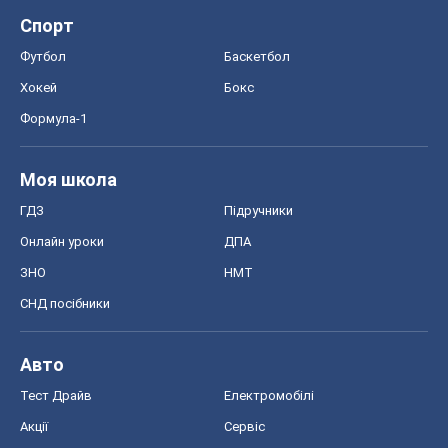
СНД посібники
Авто
Тест Драйв
Електромобілі
Акції
Сервіс
Food Oboz
Рецепти
Напої
Дієти
Економіка
Ринки та компанії
Макроекономіка
MedOboz