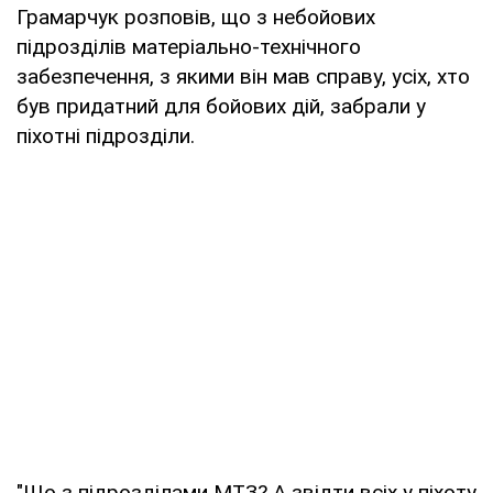
Грамарчук розповів, що з небойових
підрозділів матеріально-технічного
забезпечення, з якими він мав справу, усіх, хто
був придатний для бойових дій, забрали у
піхотні підрозділи.
"Що з підрозділами МТЗ? А звідти всіх у піхоту