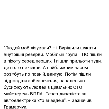
"Людей мобілізували? Ні. Вирішили шукати
внутрішні резерви. Мобільні групи ППО пішли
в піхоту серед перших. І пішли прильоти туди,
де ніхто не чекав. А найближчим часом
розʼ*буть по повній, вангую. Потім пішли
підрозділи забезпечення, паралельно
бусифікують людей з цивільних СТО і
майстерень БПЛА...Тепер дизеліста чи
автоелектрика х*р знайдеш", – зазначив
Грамарчук.