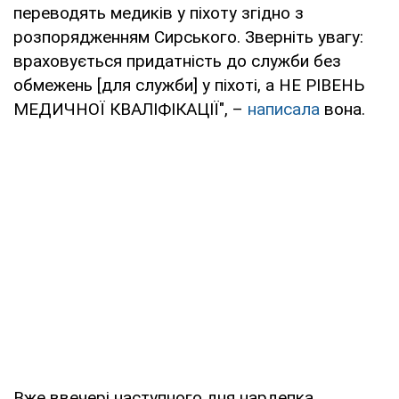
переводять медиків у піхоту згідно з
розпорядженням Сирського. Зверніть увагу:
враховується придатність до служби без
обмежень [для служби] у піхоті, а НЕ РІВЕНЬ
МЕДИЧНОЇ КВАЛІФІКАЦІЇ", –
написала
вона.
Вже ввечері наступного дня нардепка