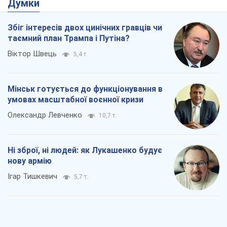
Думки
Збіг інтересів двох цинічних гравців чи
таємний план Трампа і Путіна?
Віктор Швець
5,4 т.
Мінськ готується до функціонування в
умовах масштабної воєнної кризи
Олександр Левченко
10,7 т.
Ні зброї, ні людей: як Лукашенко будує
нову армію
Ігар Тишкевич
5,7 т.