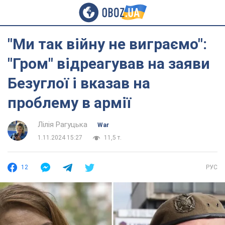
"Ми так війну не виграємо":
"Гром" відреагував на заяви
Безуглої і вказав на
проблему в армії
Лілія Рагуцька
War
1.11.2024 15:27
11,5 т.
12
РУС