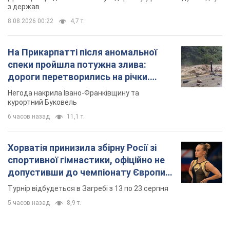
з держав
8.08.2026 00:22
4,7 т.
На Прикарпатті після аномальної
спеки пройшла потужна злива:
дороги перетворились на річки.
Відео
Негода накрила Івано-Франківщину та
курортний Буковель
6 часов назад
11,1 т.
Хорватія принизила збірну Росії зі
спортивної гімнастики, офіційно не
допустивши до чемпіонату Європи
основних спортсменів
Турнір відбудеться в Загребі з 13 по 23 серпня
5 часов назад
8,9 т.