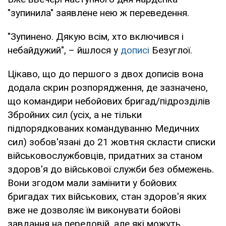
"зупинила" заявлене нею ж переведення.
"Зупинено. Дякую всім, хто включився і
небайдужий", – йшлося у
дописі
Безуглої.
Цікаво, що до першого з двох дописів вона
додала скрин розпорядження, де зазначено,
що командири небойових бригад/підрозділів
Збройних сил (усіх, а не тільки
підпорядкованих командуванню Медичних
сил) зобов'язані до 21 жовтня скласти списки
військовослужбовців, придатних за станом
здоров'я до військової служби без обмежень.
Вони згодом мали замінити у бойових
бригадах тих військових, стан здоров'я яких
вже не дозволяє їм виконувати бойові
завдання на передовій, але які можуть