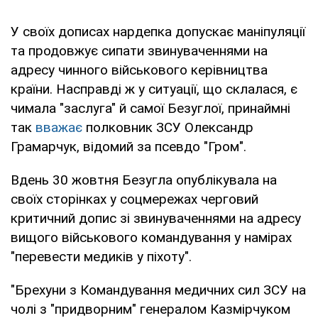
У своїх дописах нардепка допускає маніпуляції
та продовжує сипати звинуваченнями на
адресу чинного військового керівництва
країни. Насправді ж у ситуації, що склалася, є
чимала "заслуга" й самої Безуглої, принаймні
так
вважає
полковник ЗСУ Олександр
Грамарчук, відомий за псевдо "Гром".
Вдень 30 жовтня Безугла опублікувала на
своїх сторінках у соцмережах черговий
критичний допис зі звинуваченнями на адресу
вищого військового командування у намірах
"перевести медиків у піхоту".
"Брехуни з Командування медичних сил ЗСУ на
чолі з "придворним" генералом Казмірчуком