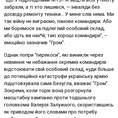
забрали, а ті хто лишився, — інваліди без
досвіду ремонту техніки... У мене слів нема. Ми
так війну не виграємо, панове командири. Або
ми боремося за підлеглий особовий склад,
або ідіть ви нах*й, такі хороші командири", –
емоційно зазначив "Гром".
Однак попри "перекоси", які виникли через
невміння чи небажання окремих командирів
відстоювати свій особовий склад, куди більше
до потенційної катастрофи українську армію
підштовхувала сама Безугла, вважає "Гром".
Зокрема, коли торік вона розгорнула
масштабну кампанію проти тодішнього
головкома Валерія Залужного, скориставшись
як приводом його словами про потребу