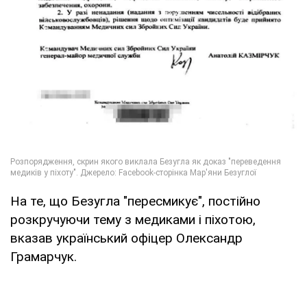
На те, що Безугла "пересмикує", постійно
розкручуючи тему з медиками і піхотою,
вказав український офіцер Олександр
Грамарчук.