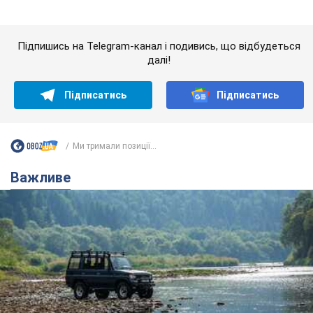
Значні штрафи і спеціальні полігони: як
проблему джипінгу вирішують за кордоном
Україні не завадить взяти приклад із країн Європи
8.08.2026 05:10
1,7 т.
На Прикарпатті після аномальної
спеки пройшла потужна злива:
дороги перетворились на річки.