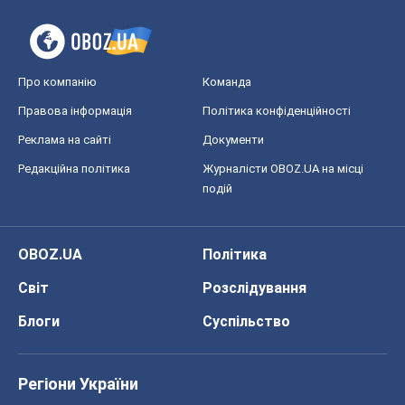
OBOZ.UA
Політика
Світ
Розслідування
Блоги
Суспільство
Регіони України
Київ
Харків
Запоріжжя
Дніпро
Черкаси
Спорт
Футбол
Баскетбол
Хокей
Бокс
Формула-1