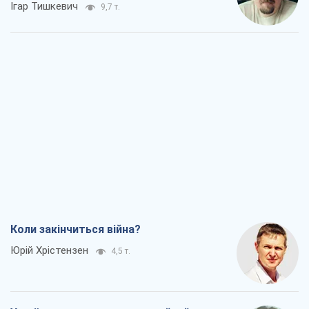
Коли закінчиться війна?
Юрій Хрістензен
4,5 т.
Україна вступила в надзвичайний
економічний стан. Чи є світло вкінці
тунелю?
Вадим Денисенко
4,0 т.
Чий буде Крим, той і переможе (NSJ), а
українських футбольних чиновників
можуть назвати вбивцями
Олександр Кірш
4,4 т.