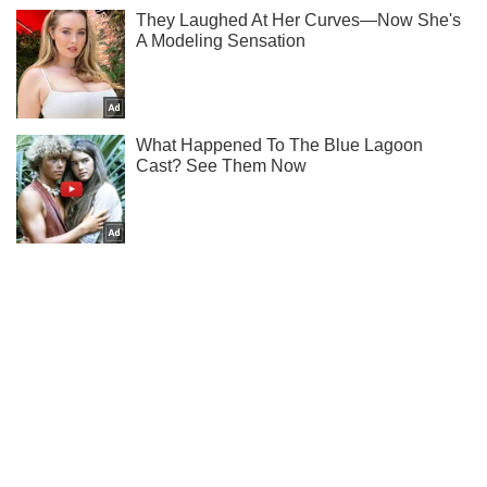
Підпишись на Telegram-канал і подивись, що відбудеться
далі!
Підписатись
Підписатись
Ми тримали позиції...
Важливе