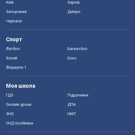
Моя школа
ГДЗ
Підручники
Онлайн уроки
ДПА
ЗНО
НМТ
СНД посібники
Авто
Тест Драйв
Електромобілі
Акції
Сервіс
Food Oboz
Рецепти
Напої
Дієти