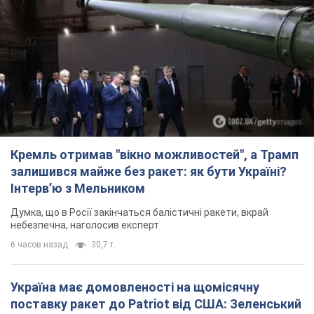
Інтерв’ю з Мельником
Думка, що в Росії закінчаться балістичні ракети, вкрай
небезпечна, наголосив експерт
6 часов назад
30,7 т.
Україна має домовленості на щомісячну
поставку ракет до Patriot від США: Зеленський
розкрив подробиці
Київ також веде активні переговори з європейськими
партнерами
3 часа назад
13,3 т.
Дбала про учнів та підтримувала педагогів:
внаслідок удару РФ по Київщині загинула
директорка київського ліцею, її чоловік та онук
Вічна пам'ять жертвам російського терору
4 часа назад
15,3 т.