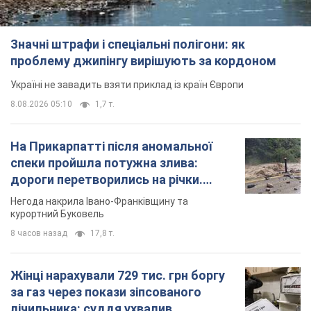
Відео
Негода накрила Івано-Франківщину та
курортний Буковель
8 часов назад
17,8 т.
Жінці нарахували 729 тис. грн боргу
за газ через покази зіпсованого
лічильника: суддя ухвалив
неочікуване рішення
Чи треба платити борг через донарахування
3 часа назад
30,2 т.