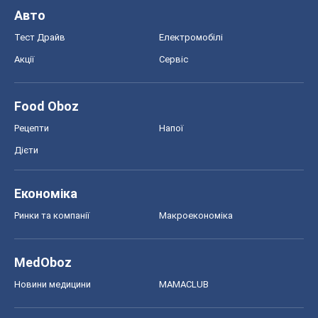
Економіка
Ринки та компанії
Макроекономіка
MedOboz
Новини медицини
MAMACLUB
Шоу
Афіша
Плітки
Краса
Мода
Жіночий журнал