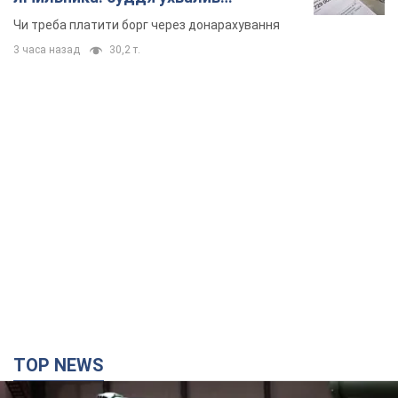
TOP NEWS
Кремль отримав "вікно можливостей", а Трамп
залишився майже без ракет: як бути Україні?