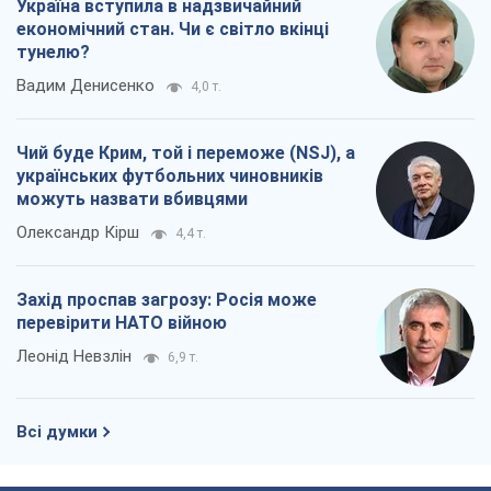
Захід проспав загрозу: Росія може
перевірити НАТО війною
Леонід Невзлін
6,9 т.
Всі думки
Про компанію
Команда
Правова інформація
Політика конфіденційності
Реклама на сайті
Документи
Редакційна політика
Журналісти OBOZ.UA на місці
подій