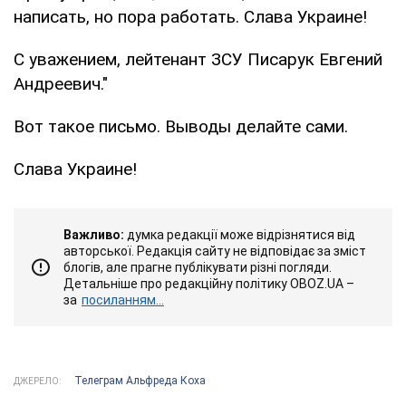
написать, но пора работать. Слава Украине!
С уважением, лейтенант ЗСУ Писарук Евгений
Андреевич."
Вот такое письмо. Выводы делайте сами.
Слава Украине!
Важливо:
думка редакції може відрізнятися від
авторської. Редакція сайту не відповідає за зміст
блогів, але прагне публікувати різні погляди.
Детальніше про редакційну політику OBOZ.UA –
за
посиланням...
Телеграм Альфреда Коха
ДЖЕРЕЛО: