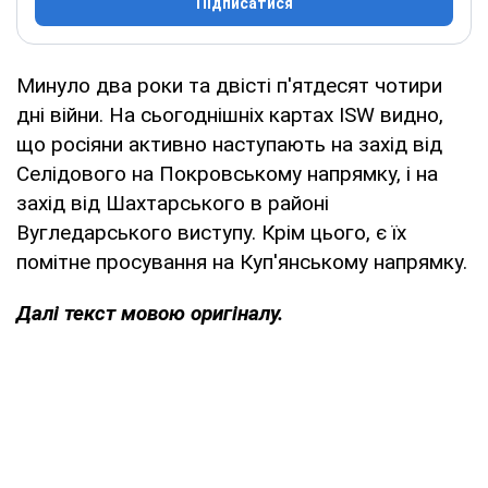
Підписатися
Минуло два роки та двісті п'ятдесят чотири
дні війни. На сьогоднішніх картах ISW видно,
що росіяни активно наступають на захід від
Селідового на Покровському напрямку, і на
захід від Шахтарського в районі
Вугледарського виступу. Крім цього, є їх
помітне просування на Куп'янському напрямку.
Далі текст мовою оригіналу.