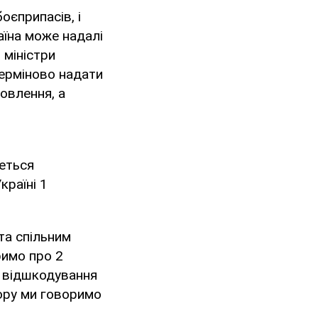
оєприпасів, і
аїна може надалі
 міністри
ерміново надати
овлення, а
деться
країні 1
та спільним
римо про 2
е відшкодування
зору ми говоримо