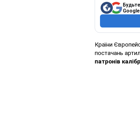
Будьте
Google
Країни Європейс
постачань артил
патронів каліб