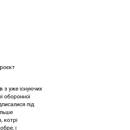
проєкт
в з уже існуючих
ої оборонної
ідписалися під
ільше
, котрі
обре, і