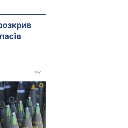
 розкрив
пасів
РУС