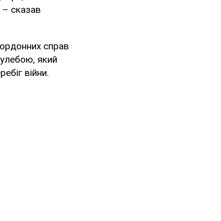
 – сказав
акордонних справ
улебою, який
ебіг війни.