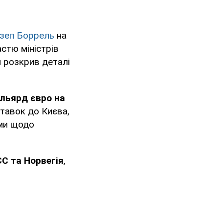
зеп Боррель
на
стю міністрів
н розкрив деталі
ільярд євро на
тавок до Києва,
ми щодо
ЄС та Норвегія
,