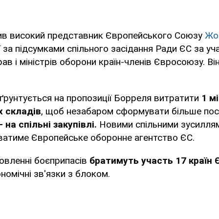
ив високий представник Європейського Союзу
Жо
 за підсумками спільного засідання Ради ЄС за уча
ав і міністрів оборони країн-членів Євросоюзу. Ві
ґрунтується на пропозиції Борреля витратити
1 м
х складів
, щоб незабаром сформувати більше пос
 на спільні закупівлі.
Новими спільними зусилля
уватиме Європейське оборонне агентство ЄС.
овленні боєприпасів
братимуть участь 17 країн 
ономічні зв'язки з блоком.