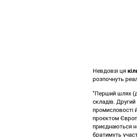
Невдовзі ця
кіл
розпочнуть реал
"Перший шлях (д
складів. Другий
промисловості й 
проєктом Європе
приєднаються не
братимуть участ