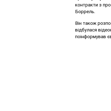
контракти з про
Боррель.
Він також розпов
відбулася віде
поінформував єв