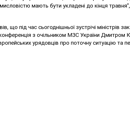
мисловістю мають бути укладені до кінця травня",
ів, що під час сьогоднішньої зустрічі міністрів з
оконференція з очільником МЗС України Дмитром К
ропейських урядовців про поточну ситуацію та пер