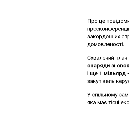
Про це повідом
пресконференції
закордонних спр
домовленості.
Схвалений план 
снаряди зі свої
і
ще 1 мільярд –
закупівель кер
У спільному зам
яка має тісні ек