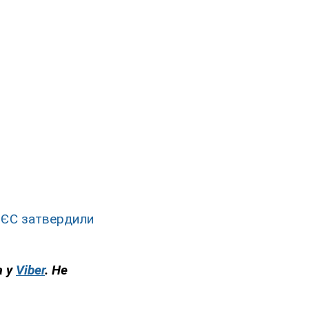
 ЄС затвердили
а у
Viber
. Не