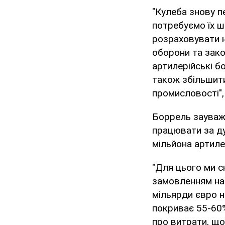
"Кулеба знову п
потребуємо їх ш
розраховувати н
оборони та зак
артилерійські б
також збільшит
промисловості",
Боррель зауважи
працювати за ду
мільйона артиле
"Для цього ми с
замовленням на 
мільярди євро н
покриває 55-60%
про витрати, що