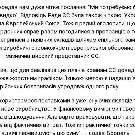
ередав нам дуже чітке послання: "Ми потребуємо б
видко". Відповідь Ради ЄС була також чіткою: Укр
а Європейський Союз. Тож я радий оголосити, що
ордонних справ разом погодилися з пропозицією т
оєприпаси з наявних складів шляхом спільного зам
и виробничі спроможності європейської оборонної
 – зазначив високий представник ЄС.
в, що для реалізації цих планів країнам ЄС дове
же жорстким графіком. Їхньою метою є надання У
рійських боєприпасів упродовж одного року.
користаємося поставками з уже існуючих складів 
нове виробництво. У фінансовому вимірі ми гово
а відшкодування. Але варто враховувати, що так
 від фактичних витрат. Тож із практичної точки 
 вдвічі перевищують цю суму", – додав Боррель.