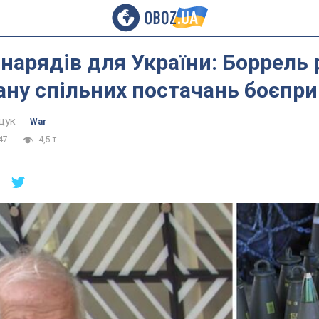
нарядів для України: Боррель
ану спільних постачань боєпри
щук
War
47
4,5 т.