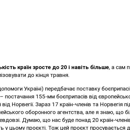
ькість країн зросте до 20 і навіть більше
, а сам 
ізовувати до кінця травня.
опомоги Україні) передбачає поставку боєприпасі
 – постачання 155-мм боєприпасів від європейськ
від Норвегії. Зараз 17 країн-членів та Норвегія п
йського оборонного агентства, але я знаю, що б
вдовзі. Думаю, що нас буде понад 20 країн-членів
ь у цьому проєкті. Тож цей проєкт просувається д