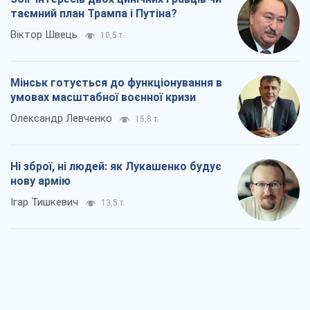
таємний план Трампа і Путіна?
Віктор Швець
10,5 т.
Мінськ готується до функціонування в
умовах масштабної воєнної кризи
Олександр Левченко
15,8 т.
Ні зброї, ні людей: як Лукашенко будує
нову армію
Ігар Тишкевич
13,5 т.