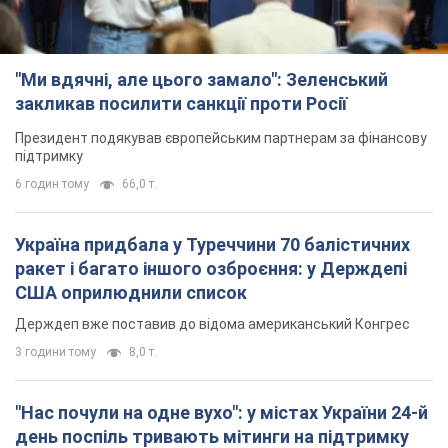
"Ми вдячні, але цього замало": Зеленський
закликав посилити санкції проти Росії
Президент подякував європейським партнерам за фінансову
підтримку
6 годин тому
66,0 т.
Україна придбала у Туреччини 70 балістичних
ракет і багато іншого озброєння: у Держдепі
США оприлюднили список
Держдеп вже поставив до відома американський Конгрес
3 години тому
8,0 т.
"Нас почули на одне вухо": у містах України 24-й
день поспіль тривають мітинги на підтримку