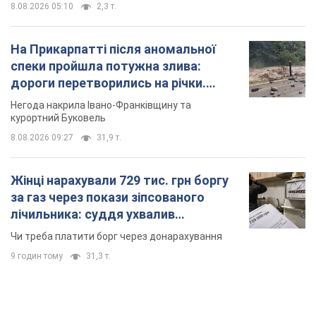
8.08.2026 05:10
2,3 т.
На Прикарпатті після аномальної
спеки пройшла потужна злива:
дороги перетворились на річки.
Відео
Негода накрила Івано-Франківщину та
курортний Буковель
8.08.2026 09:27
31,9 т.
Жінці нарахували 729 тис. грн боргу
за газ через покази зіпсованого
лічильника: суддя ухвалив
неочікуване рішення
Чи треба платити борг через донарахування
9 годин тому
31,3 т.