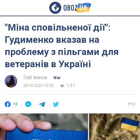
"Міна сповільненої дії":
Гудименко вказав на
проблему з пільгами для
ветеранів в Україні
Гліб Іванов
War
20.10.2023 15:52
1,9 т.
10
РУС