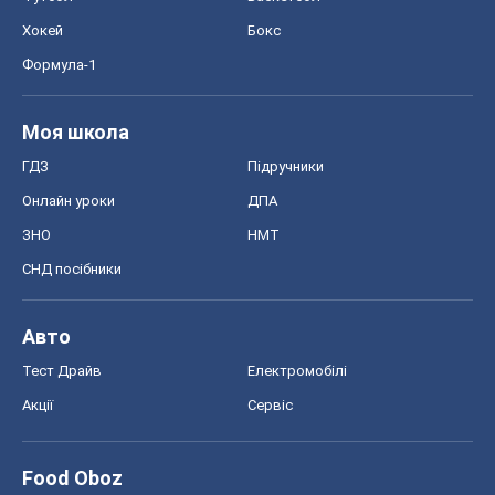
Хокей
Бокс
Формула-1
Моя школа
ГДЗ
Підручники
Онлайн уроки
ДПА
ЗНО
НМТ
СНД посібники
Авто
Тест Драйв
Електромобілі
Акції
Сервіс
Food Oboz