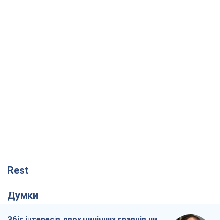
Rest
Думки
Збіг інтересів двох цинічних гравців чи