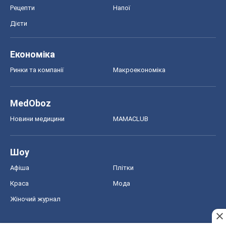
Рецепти
Напої
Дієти
Економіка
Ринки та компанії
Макроекономіка
MedOboz
Новини медицини
MAMACLUB
Шоу
Афіша
Плітки
Краса
Мода
Жіночий журнал