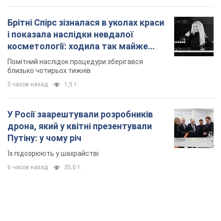
Брітні Спірс зізналася в уколах краси
і показала наслідки невдалої
косметології: ходила так майже
місяць
Помітний наслідок процедури зберігався
близько чотирьох тижнів
5 часов назад
1,5 т.
У Росії заарештували розробників
дрона, який у квітні презентували
Путіну: у чому річ
Їх підозрюють у шахрайстві
6 часов назад
35,0 т.