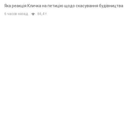
"московського вірянина"
Яка реакція Кличка на петицію щодо скасування будівництва
6 часов назад
66,4 т.