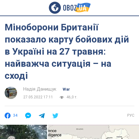
Міноборони Британії
показало карту бойових дій
в Україні на 27 травня:
найважча ситуація – на
сході
Надія Данищук
War
27.05.2022 17:11
46,0 т.
34
РУС