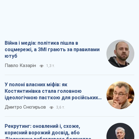
Війна і медіа: політика пішла в
соцмережі, а ЗМІ грають за правилами
ютуб
Павло Казарін
1,3 т.
У полоні власних міфів: як
Костянтинівка стала головною
ідеологічною пасткою для російських
окупантів
Дмитро Снєгирьов
3,6 т.
Рекрутинг: оновлений і, схоже,
корисний ворожий досвід, або