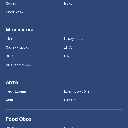
Хокей
Бокс
Формула-1
Моя школа
ГДЗ
Підручники
Онлайн уроки
ДПА
ЗНО
НМТ
СНД посібники
Авто
Тест Драйв
Електромобілі
Акції
Сервіс
Food Oboz
Рецепти
Напої