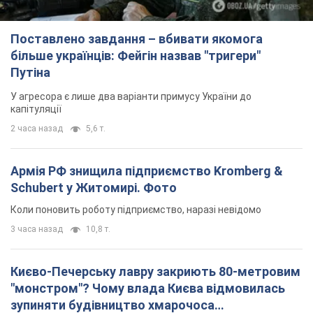
Поставлено завдання – вбивати якомога
більше українців: Фейгін назвав "тригери"
Путіна
У агресора є лише два варіанти примусу України до
капітуляції
2 часа назад
5,6 т.
Армія РФ знищила підприємство Kromberg &
Schubert у Житомирі. Фото
Коли поновить роботу підприємство, наразі невідомо
3 часа назад
10,8 т.
Києво-Печерську лавру закриють 80-метровим
"монстром"? Чому влада Києва відмовилась
зупиняти будівництво хмарочоса