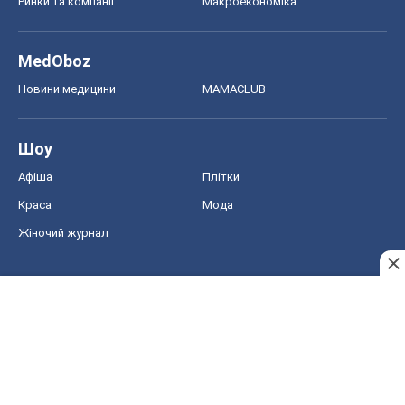
Ринки та компанії
Макроекономіка
MedOboz
Новини медицини
MAMACLUB
Шоу
Афіша
Плітки
Краса
Мода
Жіночий журнал