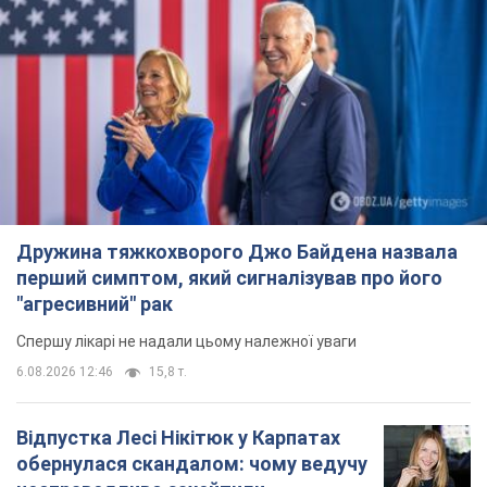
Дружина тяжкохворого Джо Байдена назвала
перший симптом, який сигналізував про його
"агресивний" рак
Спершу лікарі не надали цьому належної уваги
6.08.2026 12:46
15,8 т.
Відпустка Лесі Нікітюк у Карпатах
обернулася скандалом: чому ведучу