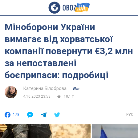
Міноборони України
вимагає від хорватської
компанії повернути €3,2 млн
за непоставлені
боєприпаси: подробиці
Катерина Білоброва
War
4.10.2023 23:58
10,1 т.
178
РУС