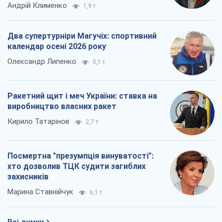
Андрій Клименко
1,9 т.
Два супертурніри Магучіх: спортивний
календар осені 2026 року
Олександр Липенко
5,1 т.
Ракетний щит і меч України: ставка на
виробництво власних ракет
Кирило Татарінов
2,7 т.
Посмертна "презумпція винуватості":
хто дозволив ТЦК судити загиблих
захисників
Марина Ставнійчук
6,1 т.