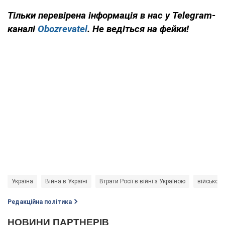
Тільки перевірена інформація в нас у Telegram-
каналі
Obozrevatel
. Не ведіться на фейки!
Україна
Війна в Україні
Втрати Росії в війні з Україною
військова
Редакційна політика