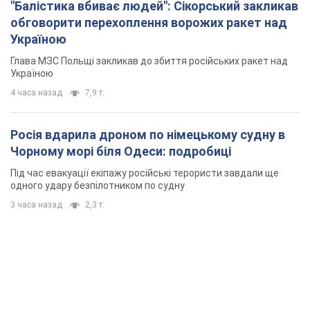
"Балістика вбиває людей": Сікорський закликав
обговорити перехоплення ворожих ракет над
Україною
Глава МЗС Польщі закликав до збиття російських ракет над
Україною
4 часа назад
7,9 т.
Росія вдарила дроном по німецькому судну в
Чорному морі біля Одеси: подробиці
Під час евакуації екіпажу російські терористи завдали ще
одного удару безпілотником по судну
3 часа назад
2,3 т.