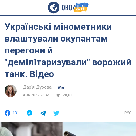
Українські мінометники
влаштували окупантам
перегони й
"демілітаризували" ворожий
танк. Відео
Дар'я Дурова
War
4.06.2022 23:46
20,0 т.
131
РУС