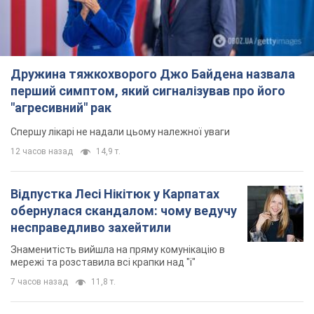
Дружина тяжкохворого Джо Байдена назвала
перший симптом, який сигналізував про його
"агресивний" рак
Спершу лікарі не надали цьому належної уваги
12 часов назад
14,9 т.
Відпустка Лесі Нікітюк у Карпатах
обернулася скандалом: чому ведучу
несправедливо захейтили
Знаменитість вийшла на пряму комунікацію в
мережі та розставила всі крапки над "і"
7 часов назад
11,8 т.