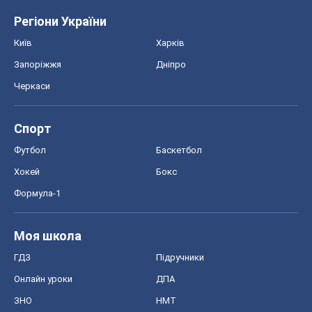
Регіони України
Київ
Харків
Запоріжжя
Дніпро
Черкаси
Спорт
Футбол
Баскетбол
Хокей
Бокс
Формула-1
Моя школа
ГДЗ
Підручники
Онлайн уроки
ДПА
ЗНО
НМТ