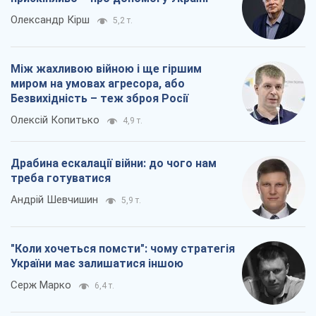
України має залишатися іншою
Серж Марко
6,4 т.
Всі думки
Про компанію
Команда
Правова інформація
Політика конфіденційності
Реклама на сайті
Документи
Редакційна політика
Журналісти OBOZ.UA на місці
подій