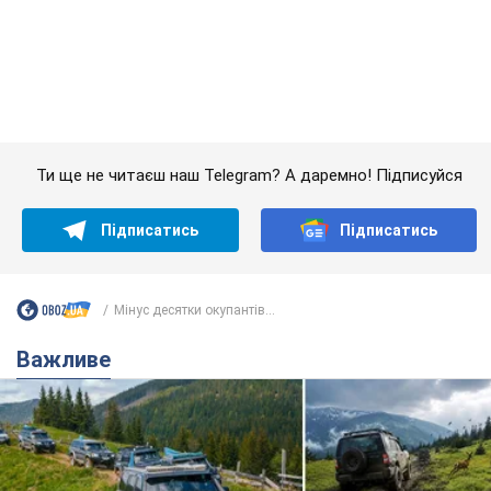
"Джипінг руйнує екосистеми, які формувалися
сотні років": у Greenpeace забили на сполох
У високогір'ї розташовані альпійські та субальпійські луки –
рідкісні природні комплекси, які формувалися протягом
сотень років
7 годин тому
642
Спека в Україні піде на спад, будуть
грози: синоптики дали прогноз, коли