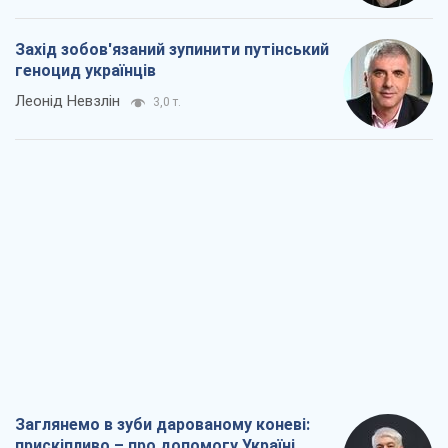
Заглянемо в зуби дарованому коневі:
прискіпливо – про допомогу Україні
Олександр Кірш
5,2 т.
Між жахливою війною і ще гіршим
миром на умовах агресора, або
Безвихідність – теж зброя Росії
Олексій Копитько
4,9 т.
Драбина ескалації війни: до чого нам
треба готуватися
Андрій Шевчишин
5,9 т.
"Коли хочеться помсти": чому стратегія