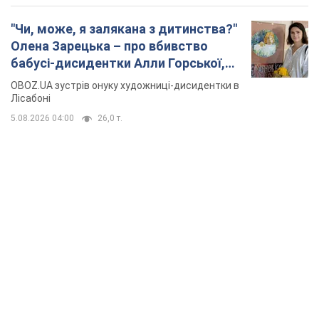
TOP NEWS
Україна буде знищувати пускові установки
російської балістики: Зеленський провів