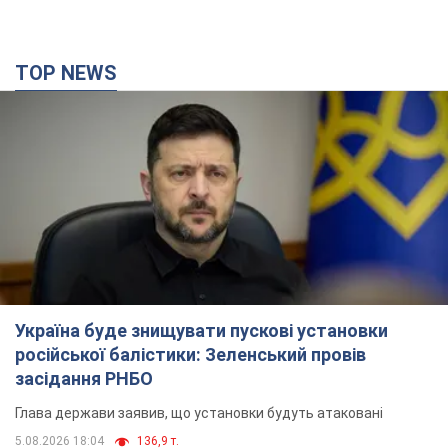
засідання РНБО
Глава держави заявив, що установки будуть атаковані
5.08.2026 18:04
136,9 т.
У липні армія РФ втратила рекордну кількість
БпЛА, човнів і катерів: в Міноборони
оприлюднили статистику
Минулого місяця також зросли втрати РФ у живій силі, танках
та кількість уражень на великій відстані
10 годин тому
5,0 т.
"Потрібні швидкі та нестандартні підходи":
Корецький пообіцяв надати бізнесу
пріоритетний доступ до наявних складських
приміщень
Так чи так, бізнес після обстрілів отримає підтримку
6 годин тому
1,3 т.