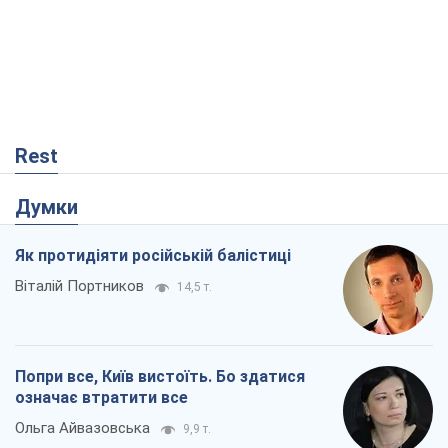
Попри все, Київ вистоїть. Бо здатися
означає втратити все
Ольга Айвазовська
9,9 т.
Захід зобов'язаний зупинити путінський
геноцид українців
Леонід Невзлін
3,0 т.