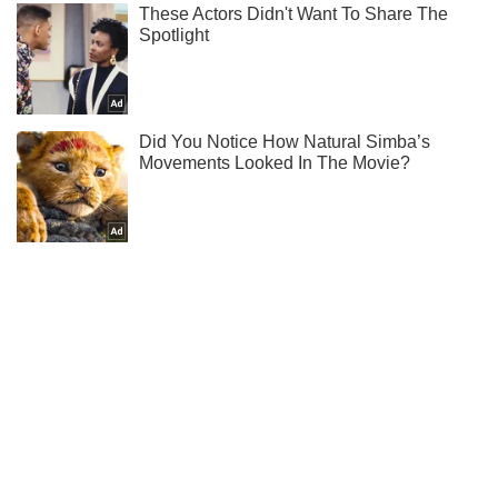
Ти ще не читаєш наш Telegram? А даремно! Підписуйся
Підписатись
Підписатись
Мінус десятки окупантів...
Важливе