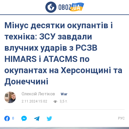
Мінус десятки окупантів і
техніка: ЗСУ завдали
влучних ударів з РСЗВ
HIMARS і ATACMS по
окупантах на Херсонщині та
Донеччині
Олексій Лютіков
War
2.11.2024 15:02
3,5 т.
0
РУС