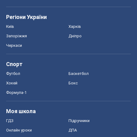
Моя школа
ГДЗ
Підручники
Онлайн уроки
ДПА
ЗНО
НМТ
СНД посібники
Авто
Тест Драйв
Електромобілі
Акції
Сервіс
Food Oboz
Рецепти
Напої
Дієти
Економіка