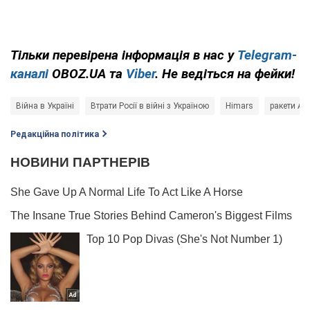
Тільки перевірена інформація в нас у
Telegram-
каналі
OBOZ.UA та
Viber
. Не ведіться на фейки!
Війна в Україні
Втрати Росії в війні з Україною
Himars
ракети A
Редакційна політика