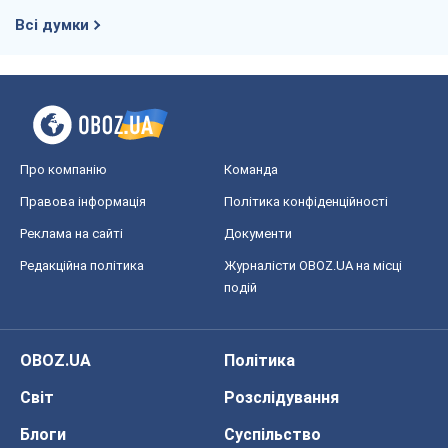
OBOZ.UA
Політика
Світ
Розслідування
Блоги
Суспільство
Регіони України
Київ
Харків
Запоріжжя
Дніпро
Черкаси
Спорт
Футбол
Баскетбол
Хокей
Бокс
Формула-1