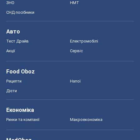
Ринки та компанії
Макроекономіка
MedOboz
Новини медицини
MAMACLUB
Шоу
Афіша
Плітки
Краса
Мода
Жіночий журнал