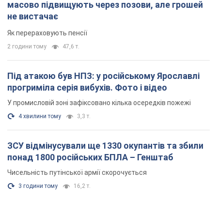
масово підвищують через позови, але грошей
не вистачає
Як перераховують пенсії
2 години тому
47,6 т.
Під атакою був НПЗ: у російському Ярославлі
прогриміла серія вибухів. Фото і відео
У промисловій зоні зафіксовано кілька осередків пожежі
4 хвилини тому
3,3 т.
ЗСУ відмінусували ще 1330 окупантів та збили
понад 1800 російських БПЛА – Генштаб
Чисельність путінської армії скорочується
3 години тому
16,2 т.