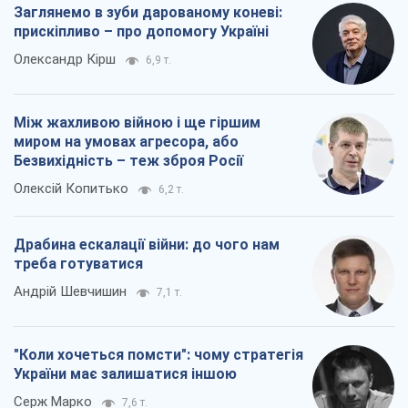
Заглянемо в зуби дарованому коневі:
прискіпливо – про допомогу Україні
Олександр Кірш
6,9 т.
Між жахливою війною і ще гіршим
миром на умовах агресора, або
Безвихідність – теж зброя Росії
Олексій Копитько
6,2 т.
Драбина ескалації війни: до чого нам
треба готуватися
Андрій Шевчишин
7,1 т.
"Коли хочеться помсти": чому стратегія
України має залишатися іншою
Серж Марко
7,6 т.