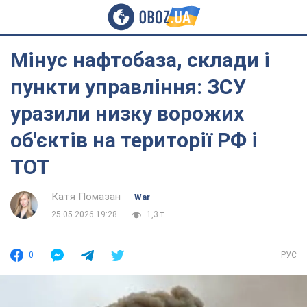
Мінус нафтобаза, склади і
пункти управління: ЗСУ
уразили низку ворожих
об'єктів на території РФ і
ТОТ
Катя Помазан
War
25.05.2026 19:28
1,3 т.
0
РУС