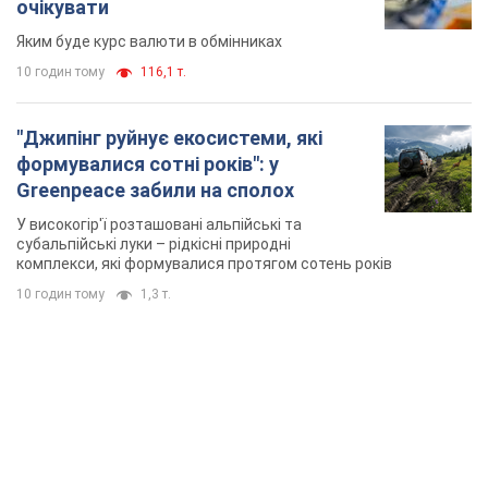
очікувати
Яким буде курс валюти в обмінниках
10 годин тому
116,1 т.
"Джипінг руйнує екосистеми, які
формувалися сотні років": у
Greenpeace забили на сполох
У високогір'ї розташовані альпійські та
субальпійські луки – рідкісні природні
комплекси, які формувалися протягом сотень років
10 годин тому
1,3 т.