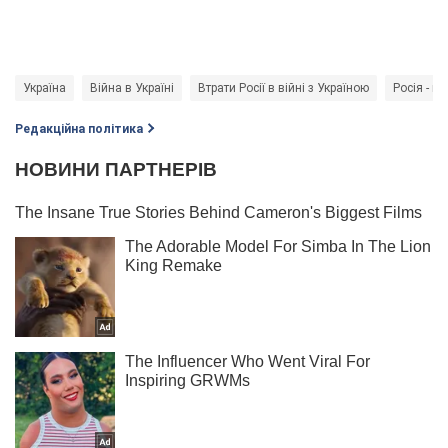
Україна
Війна в Україні
Втрати Росії в війні з Україною
Росія - кр
Редакційна політика