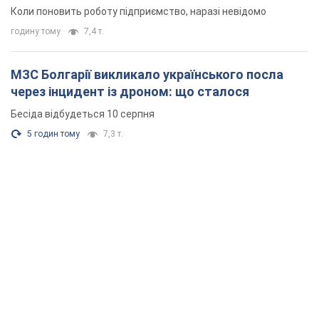
Коли поновить роботу підприємство, наразі невідомо
годину тому
7,4 т.
МЗС Болгарії викликало українського посла
через інцидент із дроном: що сталося
Бесіда відбудеться 10 серпня
5 годин тому
7,3 т.