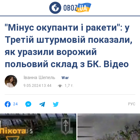
"Мінус окупанти і ракети": у
Третій штурмовій показали,
як уразили ворожий
польовий склад з БК. Відео
Іванна Шепель
War
9.05.2024 13:44
1,7 т.
24
РУС