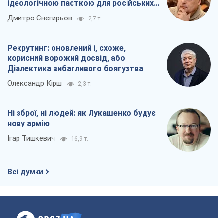
ідеологічною пасткою для російських
окупантів
Дмитро Снєгирьов
2,7 т.
Рекрутинг: оновлений і, схоже,
корисний ворожий досвід, або
Діалектика вибагливого боягузтва
Олександр Кірш
2,3 т.
Ні зброї, ні людей: як Лукашенко будує
нову армію
Ігар Тишкевич
16,9 т.
Всі думки