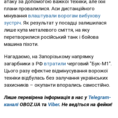
атаку за допомогою важкої техніки, але їхні
плани провалилися. Аси дистанційного
мінування
влаштували ворогам вибухову
зустріч
. Як результат у посадці залишилася
лише купа металевого сміття, на яку
перетворилися російський танк і бойова
машина піхоти.
Нагадаємо, на Запорізькому напрямку
загарбники з РФ
втратили
черговий "Бук-М1".
Цього разу ефектне відмінусування ворожої
техніки відбулась без залучання українських
захисників – окупанти впорались самостійно.
Лише перевірена інформація в нас у
Telegram-
каналі
OBOZ.UA та
Viber
. Не ведіться на фейки!