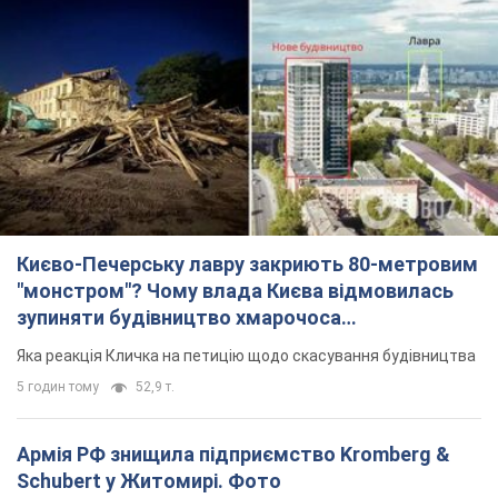
Києво-Печерську лавру закриють 80-метровим
"монстром"? Чому влада Києва відмовилась
зупиняти будівництво хмарочоса
"московського вірянина"
Яка реакція Кличка на петицію щодо скасування будівництва
5 годин тому
52,9 т.
Армія РФ знищила підприємство Kromberg &
Schubert у Житомирі. Фото