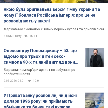
Якою була оригінальна версія гімну України та
чому її боялася Російська імперія: про це не
розповідають у школі
Державним символом є тільки перший куплет та приспів пісні
7 годин тому
35,1 т.
Олександру Пономарьову – 53: що
відомо про трьох дітей секс-
символа 90-х та який вигляд вони
мають
За розвитком кар'єри артист не забував про
особисте щастя
9.08.2026 04:01
10,0 т.
У ПриватБанку розповіли, чи дійсні
долари 1996 року: чи приймають
обмінники та банки такі купюри