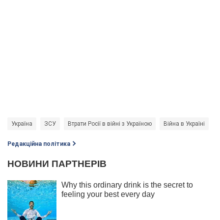
Україна
ЗСУ
Втрати Росії в війні з Україною
Війна в Україні
в
Редакційна політика