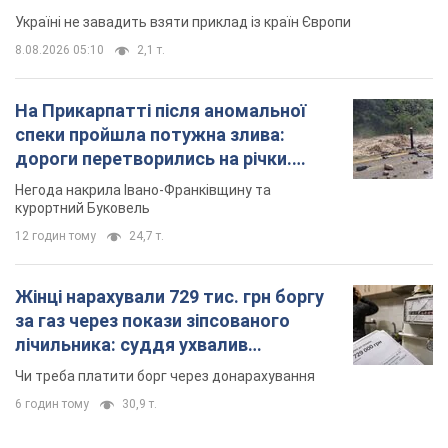
Україні не завадить взяти приклад із країн Європи
8.08.2026 05:10
2,1 т.
На Прикарпатті після аномальної
спеки пройшла потужна злива:
дороги перетворились на річки.
Відео
Негода накрила Івано-Франківщину та
курортний Буковель
12 годин тому
24,7 т.
Жінці нарахували 729 тис. грн боргу
за газ через покази зіпсованого
лічильника: суддя ухвалив
неочікуване рішення
Чи треба платити борг через донарахування
6 годин тому
30,9 т.