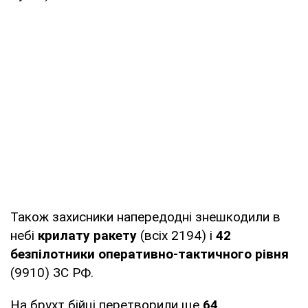
Також захисники напередодні знешкодили в
небі
крилату ракету
(всіх 2194) і
42
безпілотники оперативно-тактичного рівня
(9910) ЗС РФ.
На брухт бійці перетворили ще
64