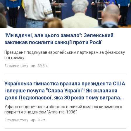
"Ми вдячні, але цього замало": Зеленський
закликав посилити санкції проти Росії
Президент подякував європейським партнерам за фінансову
підтримку
3 години тому
39,8 т.
Українська гімнастка вразила президента США
і вперше почула "Слава Україні"! Як склалася
доля Подкопаєвої, яка 30 років тому виграла
"золото" Олімпіади
У фанатів донеччанки зберігся великий шматок килимового
покриття з надписом "Атланта-1996"
3 години тому
9,9 т.