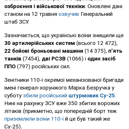
озброєння і військової техніки
. Оновлені дані
станом на 12 травня
озвучив
Генеральний
штаб ЗСУ.
Зазначається, що українські воїни знищили ще
30 артилерійських систем
(всього 12 472),
22 бойові броньовані машини
(14 375),
п’ять
танків
(7454),
дві РСЗВ
(1066) і
один засіб
ППО
(797) російських сил.
Зенітники 110-ї окремої механізованої бригади
імені генерал-хорунжого Марка Безручка у
суботу
збили російський
штурмовик Су-25
.
Нині на рахунку ЗСУ вже 350 збитих ворожих
літаків (прикметно, що попередній борт теж
приземлили воїни 110-ї
й це був такий же
Су-25).