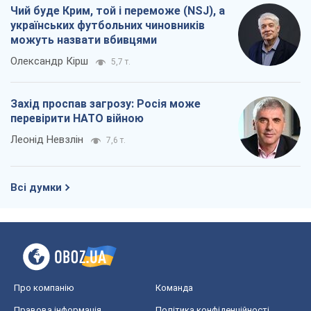
Чий буде Крим, той і переможе (NSJ), а
українських футбольних чиновників
можуть назвати вбивцями
Олександр Кірш
5,7 т.
Захід проспав загрозу: Росія може
перевірити НАТО війною
Леонід Невзлін
7,6 т.
Всі думки
Про компанію
Команда
Правова інформація
Політика конфіденційності