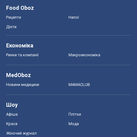
Food Oboz
Рецепти
Напої
Дієти
Економіка
Ринки та компанії
Макроекономіка
MedOboz
Новини медицини
MAMACLUB
Шоу
Афіша
Плітки
Краса
Мода
Жіночий журнал