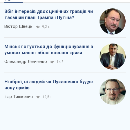
Збіг інтересів двох цинічних гравців чи
таємний план Трампа і Путіна?
Віктор Швець
9,2 т.
Мінськ готується до функціонування в
умовах масштабної воєнної кризи
Олександр Левченко
14,8 т.
Ні зброї, ні людей: як Лукашенко будує
нову армію
Ігар Тишкевич
12,5 т.