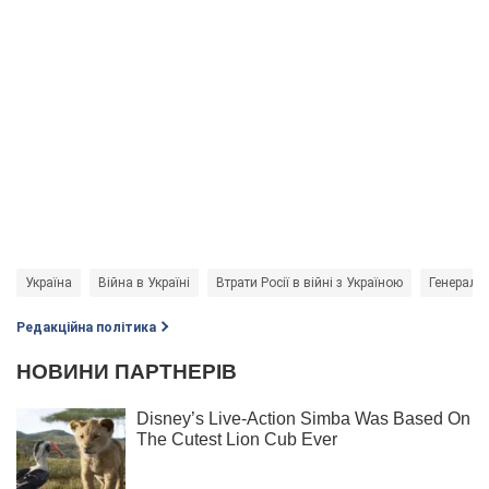
Україна
Війна в Україні
Втрати Росії в війні з Україною
Генераль
Редакційна політика