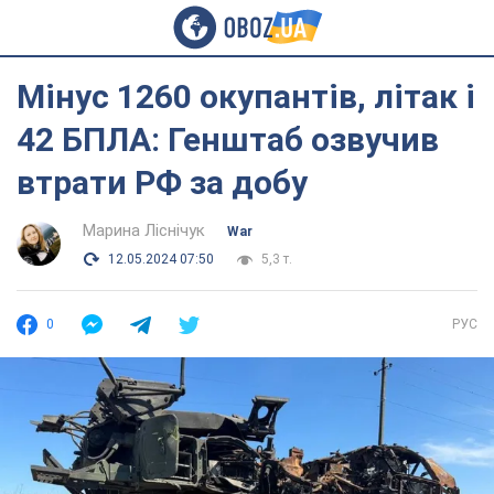
Мінус 1260 окупантів, літак і
42 БПЛА: Генштаб озвучив
втрати РФ за добу
Марина Ліснічук
War
12.05.2024 07:50
5,3 т.
0
РУС