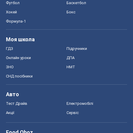
Футбол
Баскетбол
Хокей
Бокс
Формула-1
Моя школа
ГДЗ
Підручники
Онлайн уроки
ДПА
ЗНО
НМТ
СНД посібники
Авто
Тест Драйв
Електромобілі
Акції
Сервіс
Food Oboz