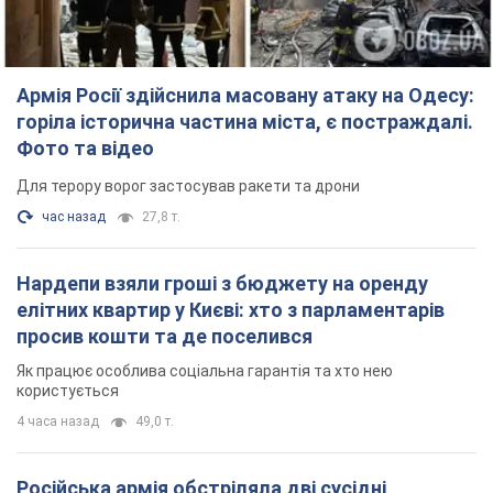
Армія Росії здійснила масовану атаку на Одесу:
горіла історична частина міста, є постраждалі.
Фото та відео
Для терору ворог застосував ракети та дрони
час назад
27,8 т.
Нардепи взяли гроші з бюджету на оренду
елітних квартир у Києві: хто з парламентарів
просив кошти та де поселився
Як працює особлива соціальна гарантія та хто нею
користується
4 часа назад
49,0 т.
Російська армія обстріляла дві сусідні