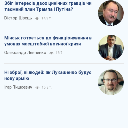
Збіг інтересів двох цинічних гравців чи
таємний план Трампа і Путіна?
Віктор Швець
14,3 т.
Мінськ готується до функціонування в
умовах масштабної воєнної кризи
Олександр Левченко
18,7 т.
Ні зброї, ні людей: як Лукашенко будує
нову армію
Ігар Тишкевич
15,8 т.