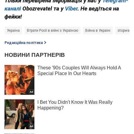
Тільки перевірена інформація у нас у
Telegram-
каналі
Obozrevatel та у
Viber
. Не ведіться на
фейки!
Україна
Втрати Росії в війні з Україною
Війна в Україні
stopwar
Редакційна політика