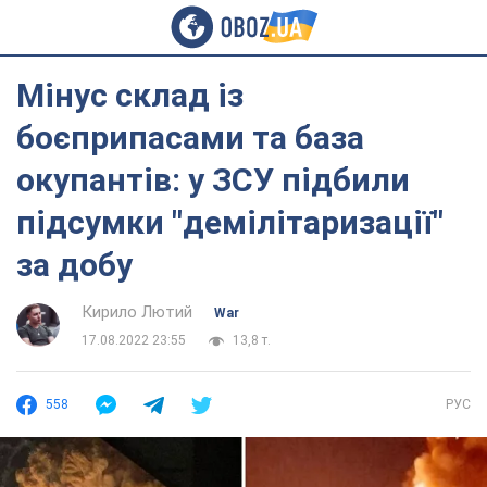
Мінус склад із
боєприпасами та база
окупантів: у ЗСУ підбили
підсумки "демілітаризації"
за добу
Кирило Лютий
War
17.08.2022 23:55
13,8 т.
558
РУС