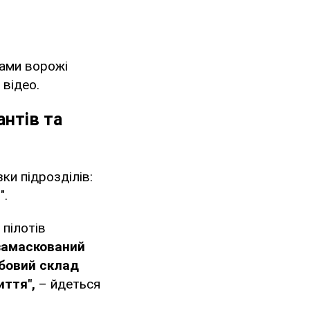
рами ворожі
 відео.
антів та
зки підрозділів:
".
 пілотів
замаскований
бовий склад
иття",
– йдеться