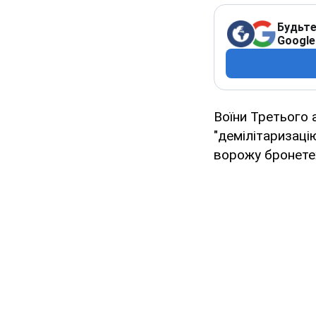
Будьте
Google
Воїни Третього
"демілітаризаці
ворожу бронетех