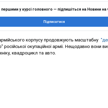
 першими у курсі головного — підпишіться на Новини на
Підписатися
 армійського корпусу продовжують масштабну
"де
ю" російської окупаційної армії. Нещодавно вони в
ніку, квадроцикл та авто.