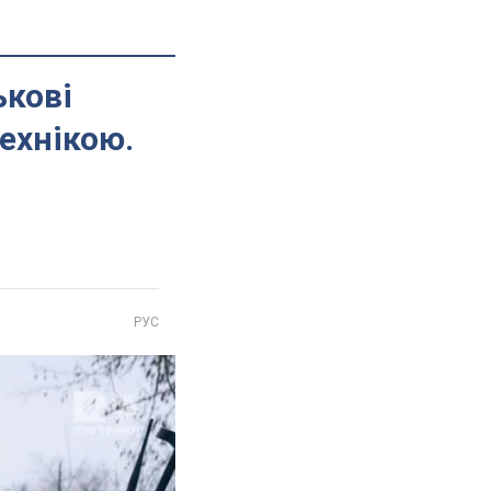
ькові
технікою.
РУС