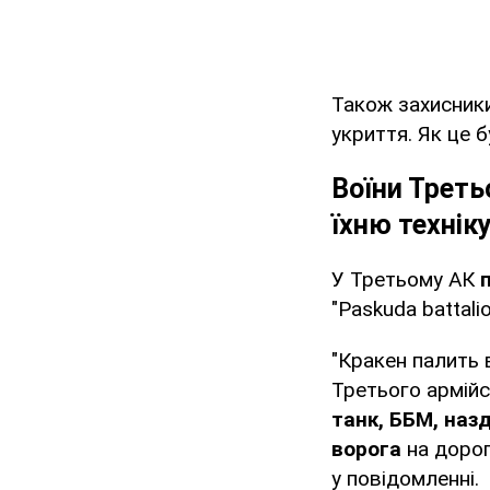
Також захисник
укриття. Як це 
Воїни Треть
їхню технік
У Третьому АК
"Paskuda battalio
"Кракен палить 
Третього армійс
танк, ББМ, наз
ворога
на дорог
у повідомленні.