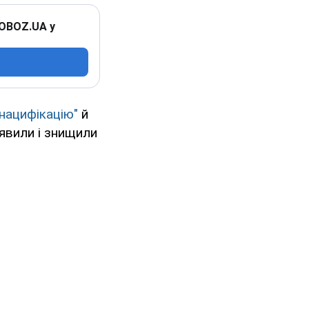
 OBOZ.UA у
нацифікацію"
й
иявили і знищили