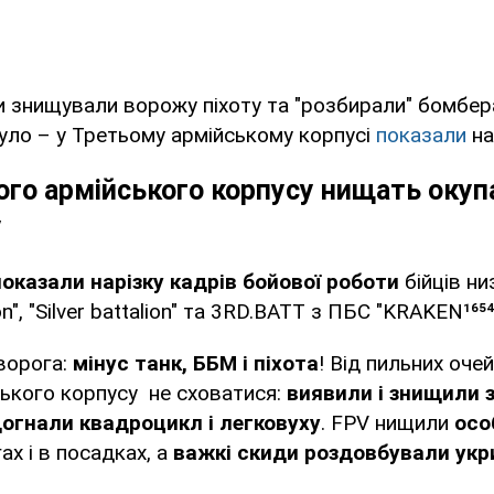
и знищували ворожу піхоту та "розбирали" бомбе
було – у Третьому армійському корпусі
показали
на
ого армійського корпусу нищать окуп
у
показали нарізку кадрів бойової роботи
бійців ни
n", "Silver battalion" та 3RD.BATT з ПБС "KRAKEN¹⁶⁵⁴
ворога:
мінус танк, ББМ і піхота
! Від пильних очей
ького корпусу не сховатися:
виявили і знищили 
догнали квадроцикл і легковуху
. FPV нищили
осо
ах і в посадках, а
важкі скиди роздовбували укр