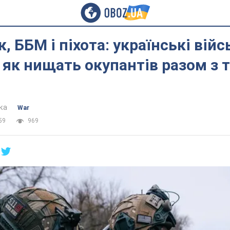
, ББМ і піхота: українські війс
 як нищать окупантів разом з 
ка
War
59
969