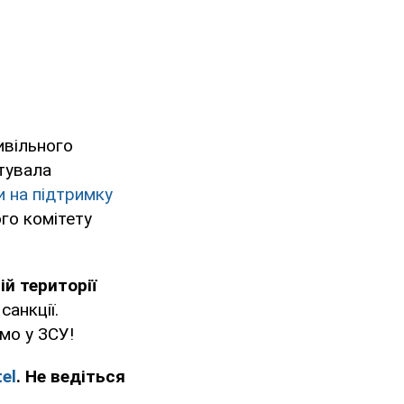
ивільного
штувала
и на підтримку
го комітету
ій території
санкції.
мо у ЗСУ!
el
. Не ведіться