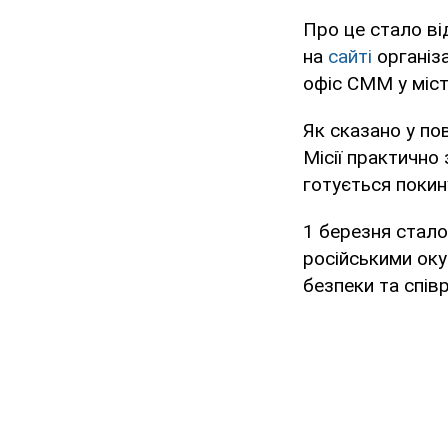
Про це стало від
на
сайті
організа
офіс СММ у міст
Як сказано у по
Місії практично
готується покин
1 березня стало
російськими ок
безпеки та спів