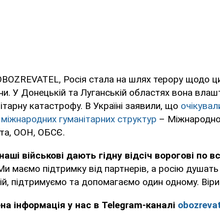
OBOZREVATEL, Росія стала на шлях терору щодо ц
ни. У Донецькій та Луганській областях вона вла
тарну катастрофу. В Україні заявили, що
очікувал
 міжнародних гуманітарних структур
– Міжнародно
та, ООН, ОБСЄ.
наші військові дають гідну відсіч ворогові по вс
и маємо підтримку від партнерів, а росію душать 
ій, підтримуємо та допомагаємо один одному. Віри
ена інформація у нас в Telegram-каналі
obozrevat