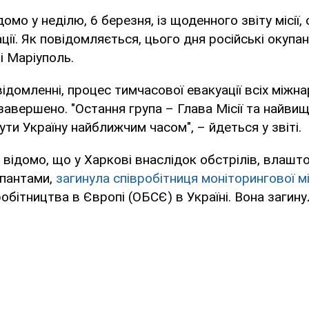
омо у неділю, 6 березня, із щоденного звіту місії,
ції. Як повідомляється, цього дня російські окупа
і Маріуполь.
відомленні, процес тимчасової евакуації всіх міжн
 завершено. "Остання група – Глава Місії та найви
ути Україну найближчим часом", – йдеться у звіті.
 відомо, що у Харкові внаслідок обстрілів, влашт
упантами,
загинула співробітниця моніторингової мі
робітництва в Європі (ОБСЄ) в Україні. Вона загин