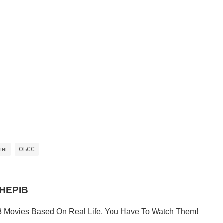
їні
ОБСЄ