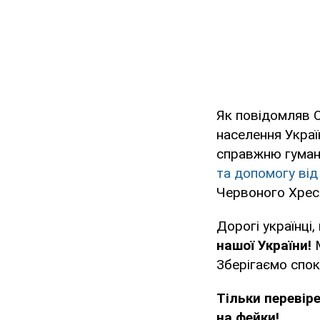
Як повідомляв 
населення Украї
справжню гумані
та допомогу від
Червоного Хрес
Дорогі українці,
нашої України!
М
Зберігаємо спок
Тільки перевір
на фейки!