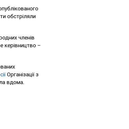
 опублікованого
нти обстріляли
ародних членів
ще керівництво –
ованих
сії
Організації з
ула вдома.