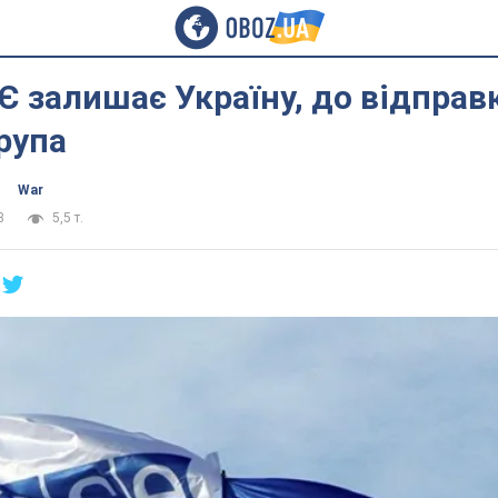
Є залишає Україну, до відправ
рупа
War
3
5,5 т.