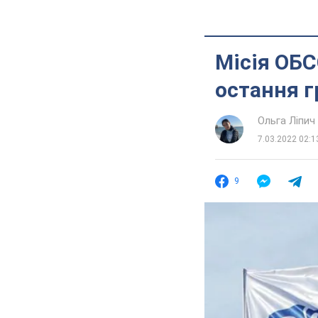
Місія ОБС
остання г
Ольга Ліпич
7.03.2022 02:1
9