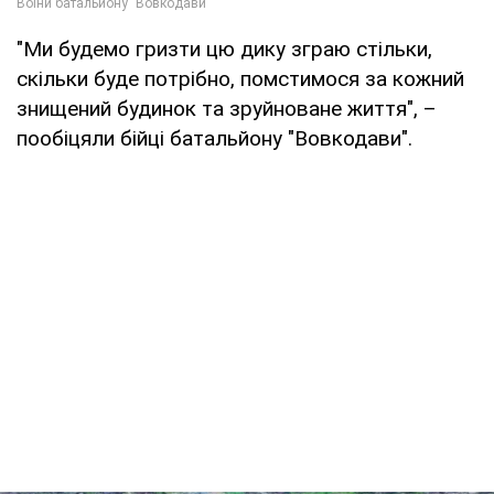
"Ми будемо гризти цю дику зграю стільки,
скільки буде потрібно, помстимося за кожний
знищений будинок та зруйноване життя", –
пообіцяли бійці батальйону "Вовкодави".