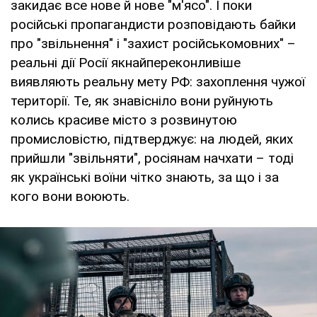
закидає все нове й нове "м'ясо". І поки
російські пропагандисти розповідають байки
про "звільнення" і "захист російськомовних" –
реальні дії Росії якнайпереконливіше
виявляють реальну мету РФ: захоплення чужої
території. Те, як знавісніло вони руйнують
колись красиве місто з розвинутою
промисловістю, підтверджує: на людей, яких
прийшли "звільняти", росіянам начхати – тоді
як українські воїни чітко знають, за що і за
кого вони воюють.