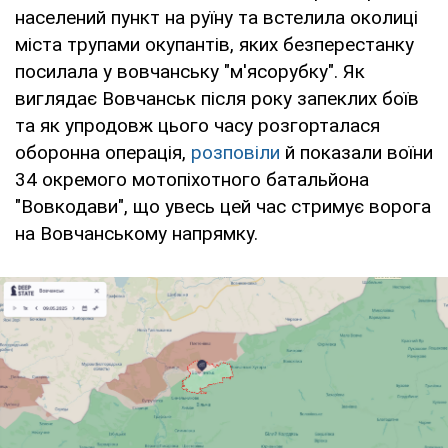
населений пункт на руїну та встелила околиці
міста трупами окупантів, яких безперестанку
посилала у вовчанську "м'ясорубку". Як
виглядає Вовчанськ після року запеклих боїв
та як упродовж цього часу розгорталася
оборонна операція,
розповіли
й показали воїни
34 окремого мотопіхотного батальйона
"Вовкодави", що увесь цей час стримує ворога
на Вовчанському напрямку.