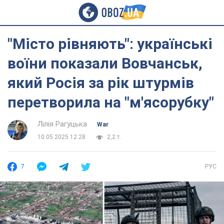
"Місто рівняють": українські
воїни показали Вовчанськ,
який Росія за рік штурмів
перетворила на "м'ясорубку"
Лілія Рагуцька
War
10.05.2025 12:28
2,2 т.
7
РУС