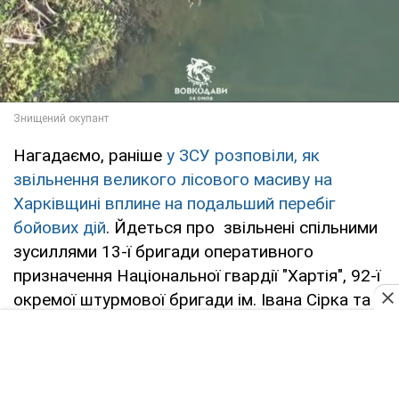
Нагадаємо, раніше
у ЗСУ розповіли, як
звільнення великого лісового масиву на
Харківщині вплине на подальший перебіг
бойових дій
. Йдеться про звільнені спільними
зусиллями 13-ї бригади оперативного
призначення Національної гвардії "Хартія", 92-ї
окремої штурмової бригади ім. Івана Сірка та
інших підрозділів
Сил оборони
України кілька
квадратних кілометрів лісового масиву на
північ від Липців.