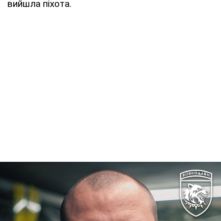
вийшла піхота.