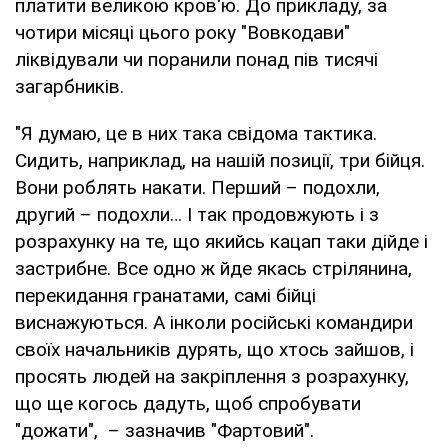
платити великою кров'ю. До прикладу, за
чотири місяці цього року "Вовкодави"
ліквідували чи поранили понад пів тисячі
загарбників.
"Я думаю, це в них така свідома тактика.
Сидить, наприклад, на нашій позиції, три бійця.
Вони роблять накати. Перший – подохли,
другий – подохли… І так продовжують і з
розрахунку на те, що якийсь кацап таки дійде і
застрибне. Все одно ж йде якась стрілянина,
перекидання гранатами, самі бійці
виснажуються. А інколи російські командири
своїх начальників дурять, що хтось зайшов, і
просять людей на закріплення з розрахунку,
що ще когось дадуть, щоб спробувати
"дожати", – зазначив "Фартовий".