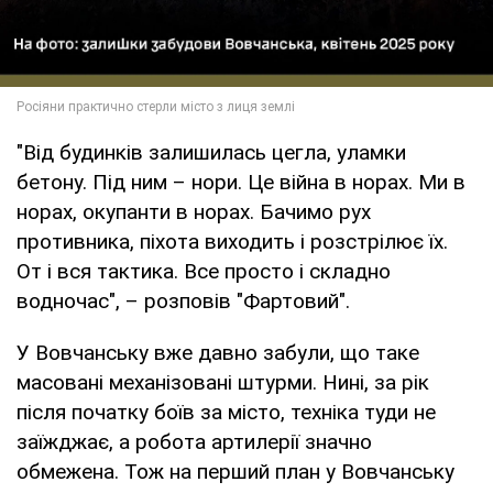
"Від будинків залишилась цегла, уламки
бетону. Під ним – нори. Це війна в норах. Ми в
норах, окупанти в норах. Бачимо рух
противника, піхота виходить і розстрілює їх.
От і вся тактика. Все просто і складно
водночас", – розповів "Фартовий".
У Вовчанську вже давно забули, що таке
масовані механізовані штурми. Нині, за рік
після початку боїв за місто, техніка туди не
заїжджає, а робота артилерії значно
обмежена. Тож на перший план у Вовчанську