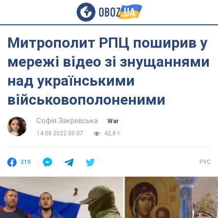
Митрополит РПЦ поширив у
мережі відео зі знущаннями
над українськими
військовополоненими
Софія Закревська
War
14.08.2022 00:07
42,8 т.
319
РУС