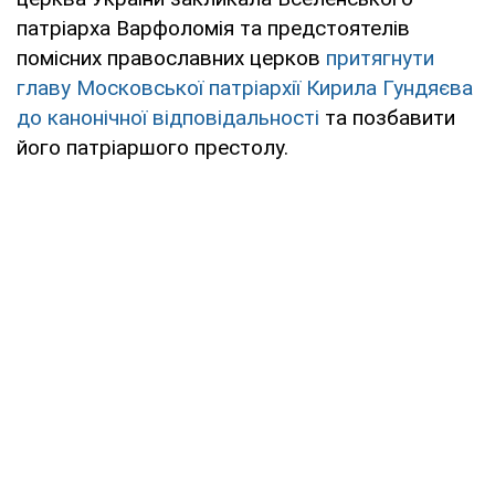
патріарха Варфоломія та предстоятелів
помісних православних церков
притягнути
главу Московської патріархії Кирила Гундяєва
до канонічної відповідальності
та позбавити
його патріаршого престолу.