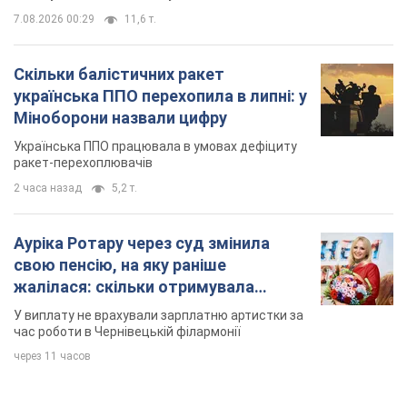
7.08.2026 00:29
11,6 т.
Скільки балістичних ракет
українська ППО перехопила в липні: у
Міноборони назвали цифру
Українська ППО працювала в умовах дефіциту
ракет-перехоплювачів
2 часа назад
5,2 т.
Ауріка Ротару через суд змінила
свою пенсію, на яку раніше
жалілася: скільки отримувала
співачка
У виплату не врахували зарплатню артистки за
час роботи в Чернівецькій філармонії
через 11 часов