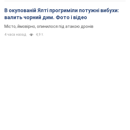
В окупованій Ялті прогриміли потужні вибухи:
валить чорний дим. Фото і відео
Місто, ймовірно, опинилося під атакою дронів
4 часа назад
4,9 т.