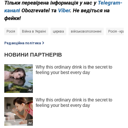
Тільки перевірена інформація у нас у
Telegram-
каналі
Obozrevatel та
Viber
. Не ведіться на
фейки!
Росія
Війна в Україні
церква
військовополонені
Росія - краї
Редакційна політика