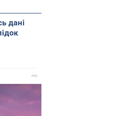
сь дані
лідок
РУС