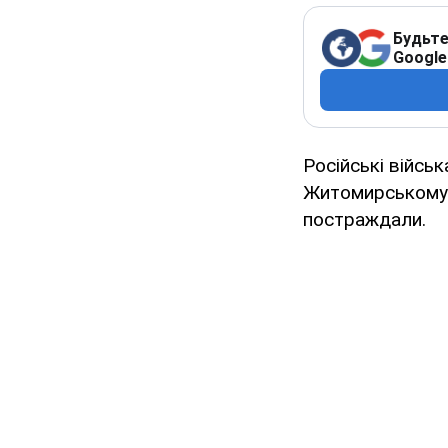
Будьте
Google
Російські війсь
Житомирському 
постраждали.