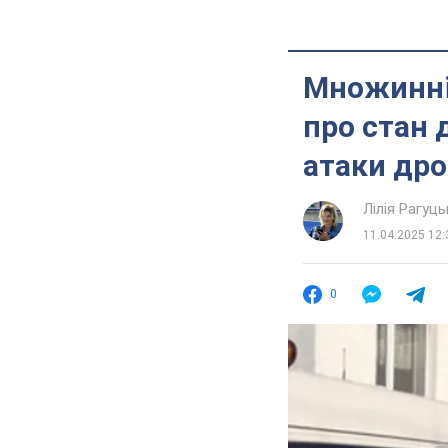
Множинні 
про стан 
атаки др
Лілія Рагуць
11.04.2025 12:
0