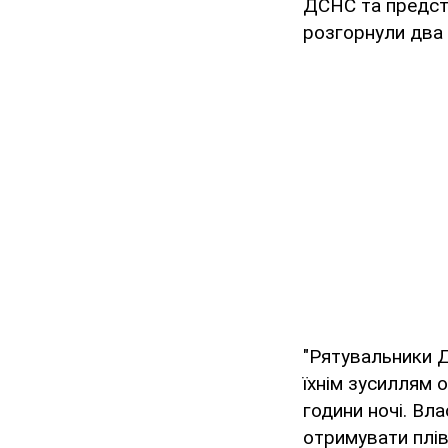
ДСНС та предст
розгорнули два 
"Рятувальники 
їхнім зусиллям 
години ночі. Вл
отримувати плів