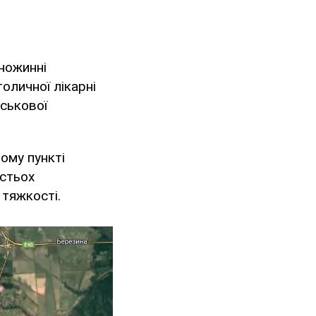
ножинні
толичної лікарні
йськової
ому пункті
істьох
 тяжкості.