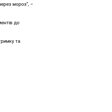
через мороз", –
ментів до
тримку та