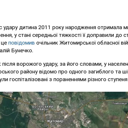
ас удару дитина 2011 року народження отримала м
ння, у стані середньої тяжкості її доправили до с
 це
повідомив
очільник Житомирської обласної ві
талій Бунечко.
 після ворожого удару, за його словами, у населен
ського району відомо про одного загиблого та ш
ули госпіталізовані з пораненнями різного ступеня