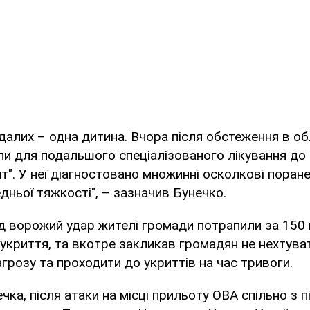
алих – одна дитина. Вчора після обстеження в об
вели для подальшого спеціалізованого лікування до
т". У неї діагностовано множинні осколкові поранен
едньої тяжкості", – зазначив Бунечко.
ід ворожий удар жителі громади потрапили за 150 
криття, та вкотре закликав громадян не нехтува
агрозу та проходити до укриттів на час тривоги.
чка, після атаки на місці прильоту ОВА спільно з 