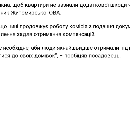
ікна, щоб квартири не зазнали додаткової шкоди 
ьник Житомирської ОВА.
що нині продовжує роботу комісія з подання доку
влення задля отримання компенсацій.
е необхідне, аби люди якнайшвидше отримали під
ися до своїх домівок", – пообіцяв посадовець.