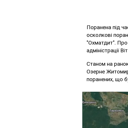
Поранена під ч
осколкові поране
"Охматдит". Про
адміністрації Ві
Станом на ранок
Озерне Житомир
поранених, що б