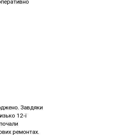
оперативно
оджено. Завдяки
изько 12-ї
 почали
ових ремонтах.