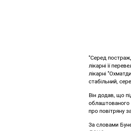
"Серед постражд
лікарні її пере
лікарні "Охматди
стабільний, сер
Він додав, що п
облаштованого у
про повітряну з
За словами Буне