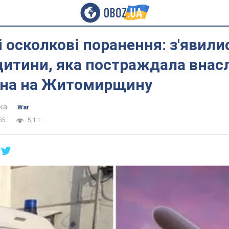
осколкові поранення: з'явили
дитини, яка постраждала внас
она на Житомирщину
ка
War
35
5,1 т.