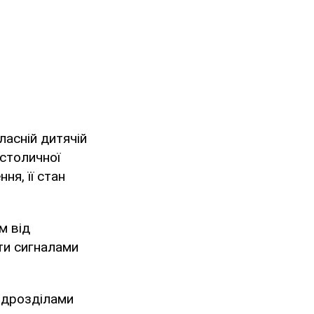
ласній дитячій
 столичної
ня, її стан
м від
ти сигналами
підрозділами