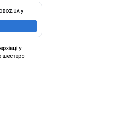
 OBOZ.UA у
ерхівці у
е шестеро