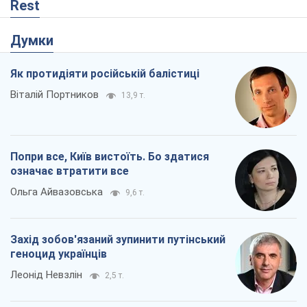
Rest
Думки
Як протидіяти російській балістиці
Віталій Портников
13,9 т.
Попри все, Київ вистоїть. Бо здатися
означає втратити все
Ольга Айвазовська
9,6 т.
Захід зобов'язаний зупинити путінський
геноцид українців
Леонід Невзлін
2,5 т.