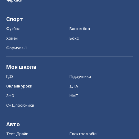
Черкаси
Спорт
Футбол
Баскетбол
Хокей
Бокс
Формула-1
Моя школа
ГДЗ
Підручники
Онлайн уроки
ДПА
ЗНО
НМТ
СНД посібники
Авто
Тест Драйв
Електромобілі