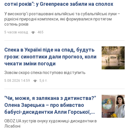
сотні років": у Greenpeace забили на сполох
У високогір'ї розташовані альпійські та субальпійські луки –
рідкісні природні комплекси, які формувалися протягом
сотень років
5 часов назад
465
Спека в Україні піде на спад, будуть
грози: синоптики дали прогноз, коли
чекати зміни погоди
Зовсім скоро спека поступово відступить
5.08.2026 14:59
5,6 т.
"Чи, може, я залякана з дитинства?"
Олена Зарецька – про вбивство
бабусі-дисидентки Алли Горської,
критику Дмитра Стуса та втечу в
OBOZ.UA зустрів онуку художниці-дисидентки в
Португалію з 5 дітьми
Лісабоні