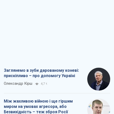
Заглянемо в зуби дарованому коневі:
прискіпливо – про допомогу Україні
Олександр Кірш
4,7 т.
Між жахливою війною і ще гіршим
миром на умовах агресора, або
Безвихідність – теж зброя Росії