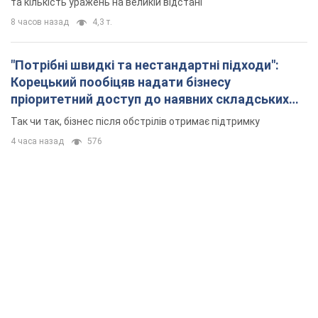
та кількість уражень на великій відстані
8 часов назад
4,3 т.
"Потрібні швидкі та нестандартні підходи":
Корецький пообіцяв надати бізнесу
пріоритетний доступ до наявних складських
приміщень
Так чи так, бізнес після обстрілів отримає підтримку
4 часа назад
576