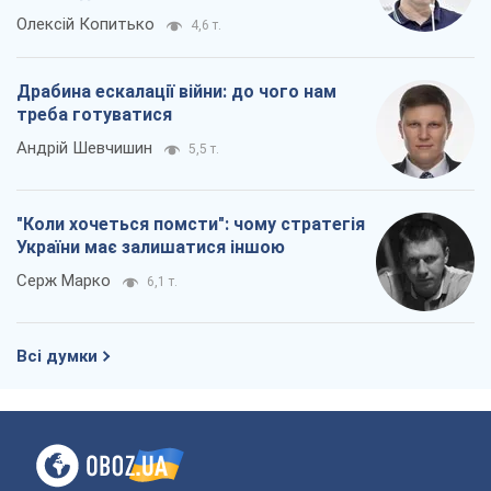
Олексій Копитько
4,6 т.
Драбина ескалації війни: до чого нам
треба готуватися
Андрій Шевчишин
5,5 т.
"Коли хочеться помсти": чому стратегія
України має залишатися іншою
Серж Марко
6,1 т.
Всі думки