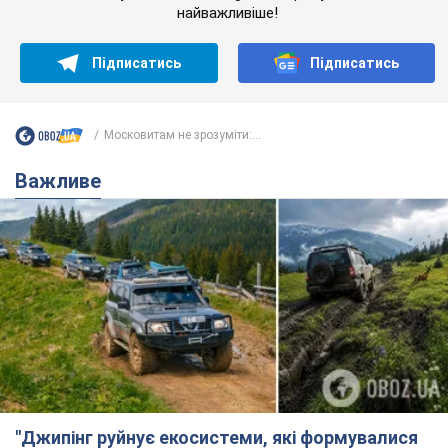
найважливіше!
Підписатись
Підписатись
Московитам не зрозуміти:...
Важливе
"Джипінг руйнує екосистеми, які формувалися