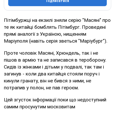
Підписатися
Пітімбуржці на екзилі зняли серію "Масяні" про
те як китайці бомблять Пітімбург. Проведені
прямі аналогії з Україною, нищенням
Маріуполя (навіть серія зветься "Маріубург").
Проте чоловік Масяні, Хрюндель, так і не
пішов в армію та не записався в тероборону.
Сидів із жінками і дітьми у подвалі, так там і
загинув - коли два китайця стояли поруч і
кинули гранату, він не бився з ними, не
потрапив у полон, не пав героєм.
Цей згусток інформації поки що недоступний
самим просунутим московитам