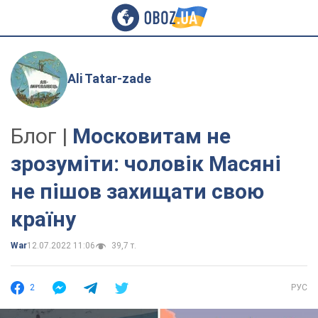
Ali Tatar-zade
Блог |
Московитам не
зрозуміти: чоловік Масяні
не пішов захищати свою
країну
War
12.07.2022 11:06
39,7 т.
2
РУС