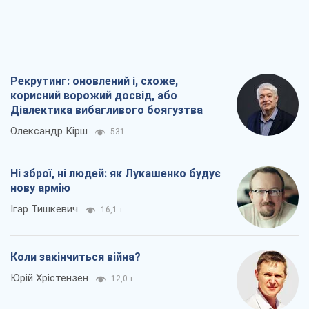
Рекрутинг: оновлений і, схоже,
корисний ворожий досвід, або
Діалектика вибагливого боягузтва
Олександр Кірш
531
Ні зброї, ні людей: як Лукашенко будує
нову армію
Ігар Тишкевич
16,1 т.
Коли закінчиться війна?
Юрій Хрістензен
12,0 т.