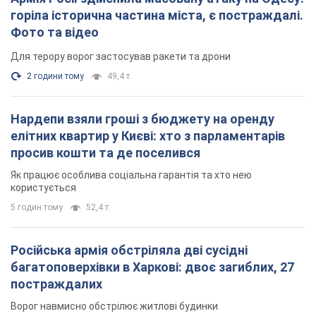
горіла історична частина міста, є постраждалі.
Фото та відео
Для терору ворог застосував ракети та дрони
2 години тому
49,4 т.
Нардепи взяли гроші з бюджету на оренду
елітних квартир у Києві: хто з парламентарів
просив кошти та де поселився
Як працює особлива соціальна гарантія та хто нею
користується
5 годин тому
52,4 т.
Російська армія обстріляла дві сусідні
багатоповерхівки в Харкові: двоє загиблих, 27
постраждалих
Ворог навмисно обстрілює житлові будинки