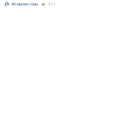
40 хвилин тому
3,9 т.