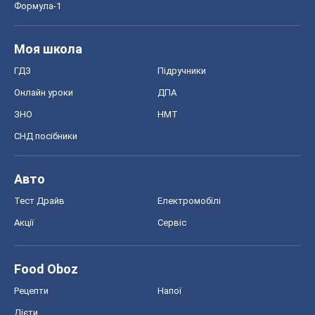
Формула-1
Моя школа
ГДЗ
Підручники
Онлайн уроки
ДПА
ЗНО
НМТ
СНД посібники
Авто
Тест Драйв
Електромобілі
Акції
Сервіс
Food Oboz
Рецепти
Напої
Дієти