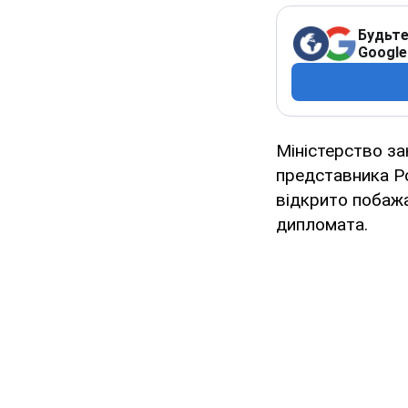
Будьте
Google
Міністерство за
представника Ро
відкрито побажа
дипломата.