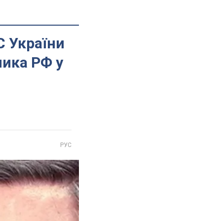
С України
ика РФ у
РУС