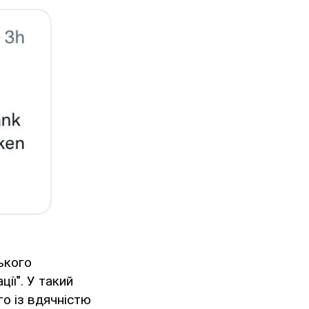
ького
ії". У такий
го із вдячністю