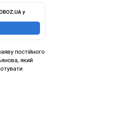
 OBOZ.UA у
заяву постійного
ьянова, який
котувати