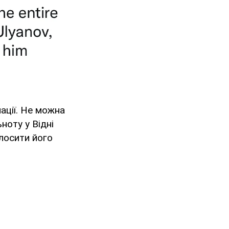
ації. Не можна
ноту у Відні
лосити його