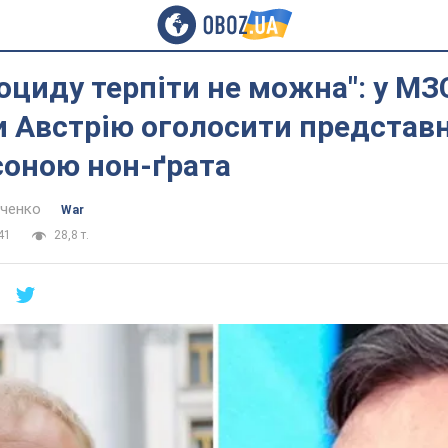
оциду терпіти не можна": у МЗ
 Австрію оголосити представн
соною нон-ґрата
нченко
War
41
28,8 т.