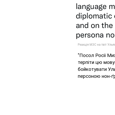
"Посол Росії Ми
терпіти цю мову
бойкотувати Уль
персоною нон-ґр