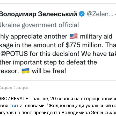
BOZREVATEL раніше, 20 серпня на сторінці російс
ився
твіт
зі словами: "Жодної пощади українській нац
еагував на пост президента Володимира Зеленсько