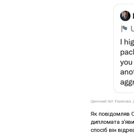
Як повідомляв O
дипломата зʼяв
спосіб він відр