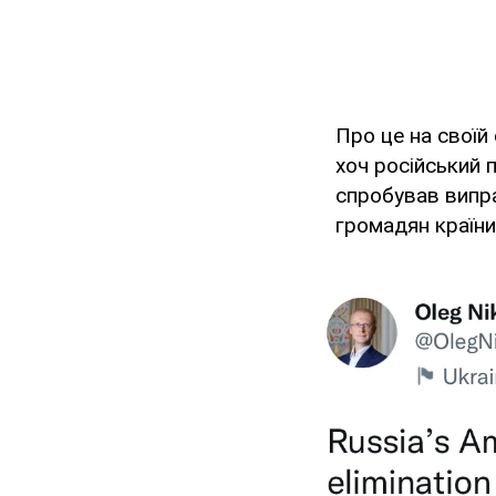
Про це на своїй 
хоч російський п
спробував випр
громадян країни