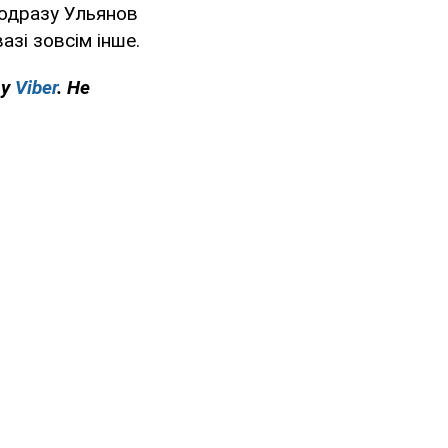
 одразу Ульянов
азі зовсім інше.
 у
Viber
. Не