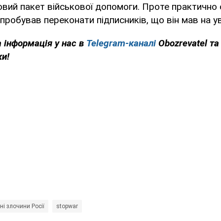
вий пакет військової допомоги. Проте практично
пробував переконати підписників, що він мав на ув
 інформація у нас в
Telegram-каналі
Obozrevatel та
ки!
ні злочини Росії
stopwar