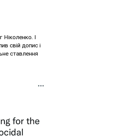
 Ніколенко. І
ив свій допис і
ьне ставлення