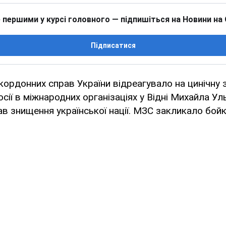
 першими у курсі головного — підпишіться на Новини на
Підписатися
кордонних справ України відреагувало на цинічну 
сії в міжнародних організаціях у Відні Михайла Ул
в знищення української нації. МЗС закликало бой