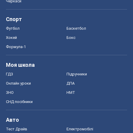
Черкаси
Спорт
Футбол
Баскетбол
Хокей
Бокс
Формула-1
Моя школа
ГДЗ
Підручники
Онлайн уроки
ДПА
ЗНО
НМТ
СНД посібники
Авто
Тест Драйв
Електромобілі