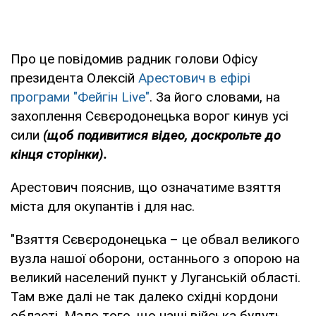
Про це повідомив радник голови Офісу
президента Олексій
Арестович в ефірі
програми "Фейгін Live"
. За його словами, на
захоплення Сєвєродонецька ворог кинув усі
сили
(щоб подивитися відео, доскрольте до
кінця сторінки).
Арестович пояснив, що означатиме взяття
міста для окупантів і для нас.
"Взяття Сєвєродонецька – це обвал великого
вузла нашої оборони, останнього з опорою на
великий населений пункт у Луганській області.
Там вже далі не так далеко східні кордони
області. Мало того, що наші війська будуть