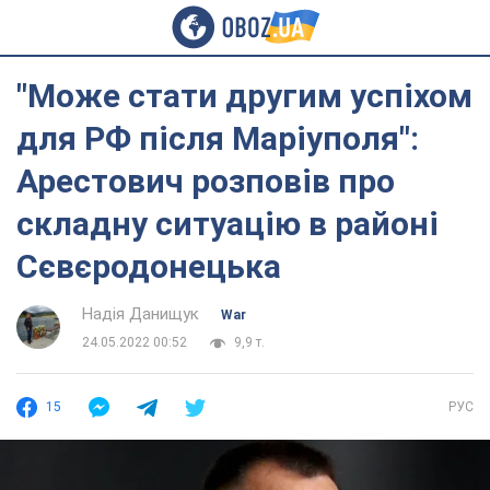
"Може стати другим успіхом
для РФ після Маріуполя":
Арестович розповів про
складну ситуацію в районі
Сєвєродонецька
Надія Данищук
War
24.05.2022 00:52
9,9 т.
15
РУС