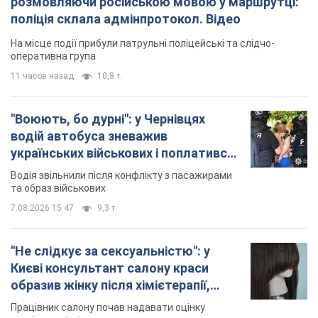
розмовляючи російською мовою у маршрутці:
поліція склала адмінпротокол. Відео
На місце події прибули патрульні поліцейські та слідчо-
оперативна група
11 часов назад
10,8 т.
"Воюють, бо дурні": у Чернівцях
водій автобуса зневажив
українських військових і поплатився.
Відео
Водія звільнили після конфлікту з пасажирами
та образ військових
7.08.2026 15:47
9,3 т.
"Не слідкує за сексуальністю": у
Києві консультант салону краси
образив жінку після хімієтерапії,
розгорівся скандал. Фото
Працівник салону почав надавати оцінку