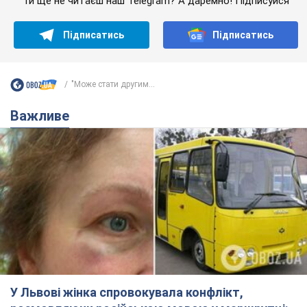
Ти ще не читаєш наш Telegram? А даремно! Підписуйся
Підписатись
Підписатись
"Може стати другим...
Важливе
У Львові жінка спровокувала конфлікт,