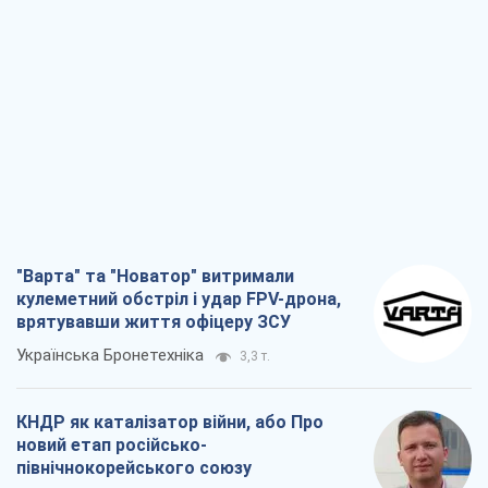
"Варта" та "Новатор" витримали
кулеметний обстріл і удар FPV-дрона,
врятувавши життя офіцеру ЗСУ
Українська Бронетехніка
3,3 т.
КНДР як каталізатор війни, або Про
новий етап російсько-
північнокорейського союзу