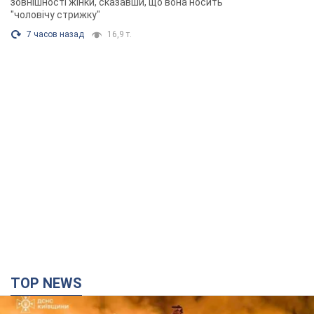
зовнішності жінки, сказавши, що вона носить
"чоловічу стрижку"
7 часов назад
16,9 т.
TOP NEWS