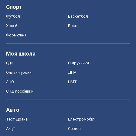
ГДЗ
Підручники
Онлайн уроки
ДПА
ЗНО
НМТ
СНД посібники
Авто
Тест Драйв
Електромобілі
Акції
Сервіс
Food Oboz
Рецепти
Напої
Дієти
Економіка
Ринки та компанії
Макроекономіка