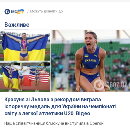
Красуня зі Львова з рекордом виграла
історичну медаль для України на чемпіонаті
світу з легкої атлетики U20. Відео
Наша співвітчизниця блискуче виступила в Орегоні
9.08.2026 09:32
68,1 т.
Брітні Спірс зізналася в уколах краси
і показала наслідки невдалої
косметології: ходила так майже
місяць
Помітний наслідок процедури зберігався
близько чотирьох тижнів
9.08.2026 13:19
3,5 т.