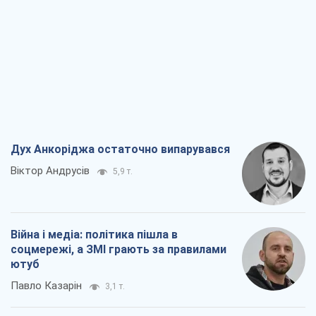
Дух Анкоріджа остаточно випарувався
Віктор Андрусів
5,9 т.
Війна і медіа: політика пішла в
соцмережі, а ЗМІ грають за правилами
ютуб
Павло Казарін
3,1 т.
У полоні власних міфів: як
Костянтинівка стала головною
ідеологічною пасткою для російських
окупантів
Дмитро Снєгирьов
6,5 т.
Рекрутинг: оновлений і, схоже,
корисний ворожий досвід, або
Діалектика вибагливого боягузтва