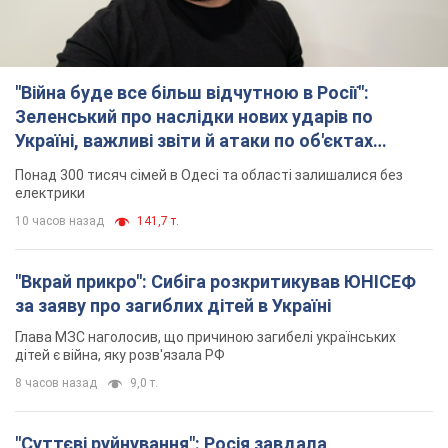
10 часов назад
141,7 т.
"Вкрай прикро": Сибіга розкритикував ЮНІСЕФ
за заяву про загиблих дітей в Україні
Глава МЗС наголосив, що причиною загибелі українських
дітей є війна, яку розв'язала РФ
8 часов назад
9,0 т.
"Суттєві руйнування": Росія завдала
масованого удару по видобувних активах і
буровому майданчику "Укрнафти"
Проти видобувної інфраструктури ворог застосував десятки
БПЛА
9 часов назад
7,6 т.