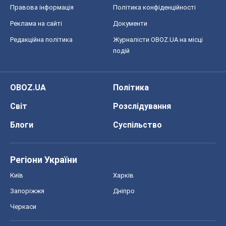
Світ
Розслідування
Блоги
Суспільство
Регіони України
Київ
Харків
Запоріжжя
Дніпро
Черкаси
Спорт
Футбол
Баскетбол
Хокей
Бокс
Формула-1
Моя школа