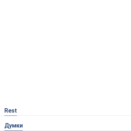
Rest
Думки
Український парадокс, або Чому у
Путіна нічого не вийшло з Україною
Віталій Портников
17,8 т.
Москва висуває претензії Пекіну:
дружба перетворюється на залежність
Росії від Китаю