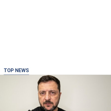
TOP NEWS
"Війна буде все більш відчутною в Росії":
Зеленський про наслідки нових ударів по
Україні, важливі звіти й атаки по об'єктах
ворога. Відео
Понад 300 тисяч сімей в Одесі та області залишалися без
електрики