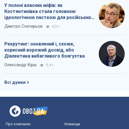
Олександр Кірш
5,4 т.
Всі думки
Про компанію
Команда
Правова інформація
Політика конфіденційності
Реклама на сайті
Документи
Редакційна політика
Журналісти OBOZ.UA на місці
подій
OBOZ.UA
Політика