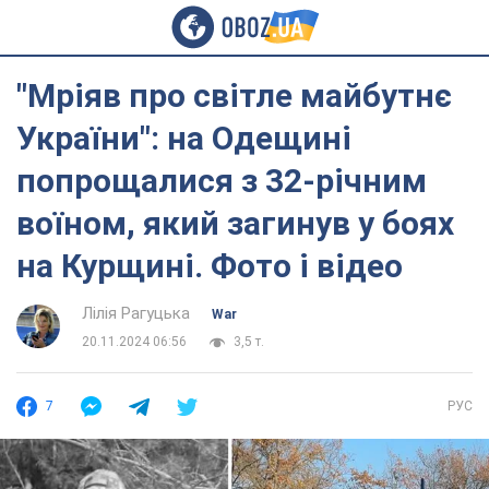
"Мріяв про світле майбутнє
України": на Одещині
попрощалися з 32-річним
воїном, який загинув у боях
на Курщині. Фото і відео
Лілія Рагуцька
War
20.11.2024 06:56
3,5 т.
7
РУС