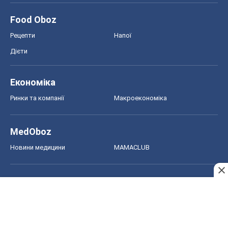
Food Oboz
Рецепти
Напої
Дієти
Економіка
Ринки та компанії
Макроекономіка
MedOboz
Новини медицини
MAMACLUB
Шоу
Афіша
Плітки
Краса
Мода