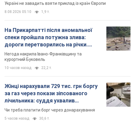
Україні не завадить взяти приклад із країн Європи
8.08.2026 05:10
1,9 т.
На Прикарпатті після аномальної
спеки пройшла потужна злива:
дороги перетворились на річки.
Відео
Негода накрила Івано-Франківщину та
курортний Буковель
10 часов назад
22,2 т.
Жінці нарахували 729 тис. грн боргу
за газ через покази зіпсованого
лічильника: суддя ухвалив
неочікуване рішення
Чи треба платити борг через донарахування
5 часов назад
30,6 т.