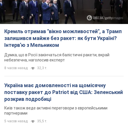
Кремль отримав "вікно можливостей", а Трамп
залишився майже без ракет: як бути Україні?
Інтерв’ю з Мельником
Думка, що в Росії закінчаться балістичні ракети, вкрай
небезпечна, наголосив експерт
8 часов назад
32,3 т.
Україна має домовленості на щомісячну
поставку ракет до Patriot від США: Зеленський
розкрив подробиці
Київ також веде активні переговори з європейськими
партнерами
5 часов назад
35,5 т.