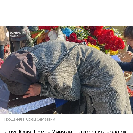
Друг Юрія, Роман Умняхін, підкреслив: чоловік