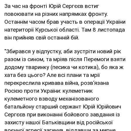
За час на фронті Юрій Сергєєв встиг
повоювати на різних напрямках фронту.
Останнім часом брав участь в операції України
натериторії Курської області. Там 8 листопада
він прийняв свій останній бій.
"Збирався у відпустку, аби зустріти новий рік
разом із сином, та мріяв після Перемоги взяти
додому тваринку (песика чи котика), бо яка ж
хата без цього? Але всі плани та мрії
перекреслила кривава війна, розвʼязана
Росією проти України: кулеметник
кулеметного взводу механізованого
батальйону старший сержант Юрій Юрійович
Сергєєв при виконанні бойового завдання із
захисту нашої Батьківщини від російської
воєнної агресії загинув, віддавши за мирне