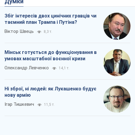
Думки
Збіг інтересів двох цинічних гравців чи
таємний план Трампа і Путіна?
Віктор Швець
8,3 т.
Мінськ готується до функціонування в
умовах масштабної воєнної кризи
Олександр Левченко
14,1 т.
Ні зброї, ні людей: як Лукашенко будує
нову армію
Ігар Тишкевич
11,5 т.