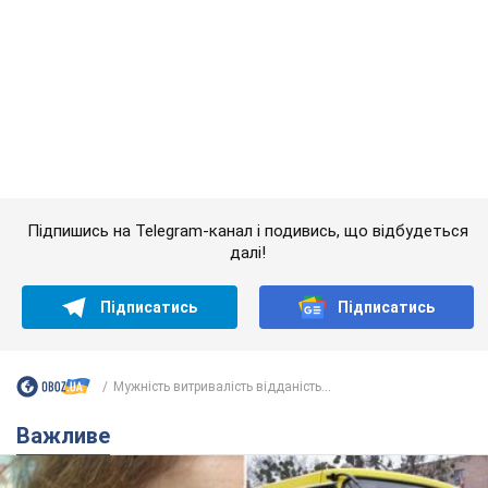
Підписатись
Підписатись
Мужність витривалість відданість...
Важливе
У Львові жінка спровокувала конфлікт,
розмовляючи російською мовою у маршрутці:
поліція склала адмінпротокол. Відео