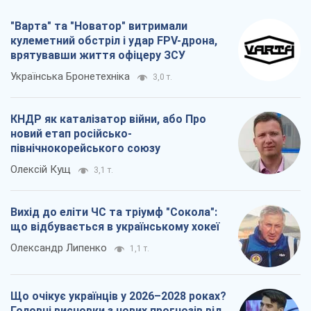
Вихід до еліти ЧС та тріумф "Сокола":
що відбувається в українському хокеї
Олександр Липенко
1,1 т.
Що очікує українців у 2026–2028 роках?
Головні висновки з нових прогнозів від
НБУ
Василь Фурман
21,6 т.
Всі думки
Про компанію
Команда