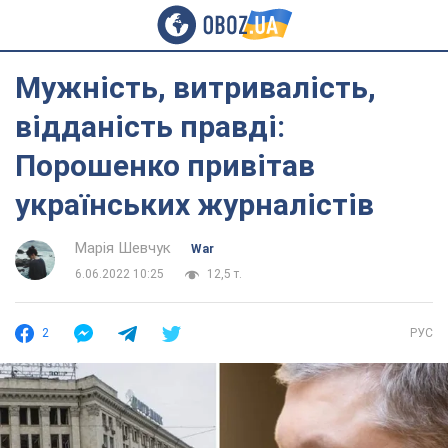
Мужність, витривалість,
відданість правді:
Порошенко привітав
українських журналістів
Марія Шевчук
War
6.06.2022 10:25
12,5 т.
2
РУС