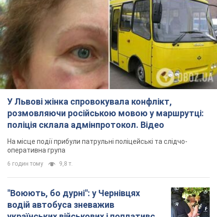
На місце події прибули патрульні поліцейські та слідчо-
оперативна група
6 годин тому
9,8 т.
"Воюють, бо дурні": у Чернівцях
водій автобуса зневажив
українських військових і поплатився.
Відео
Водія звільнили після конфлікту з пасажирами
та образ військових
9 годин тому
8,6 т.
"Не слідкує за сексуальністю": у
Києві консультант салону краси
образив жінку після хімієтерапії,
розгорівся скандал. Фото
Працівник салону почав надавати оцінку
зовнішності жінки, сказавши, що вона носить
"чоловічу стрижку"