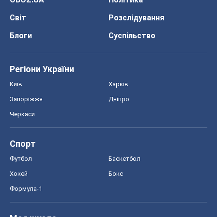
Спорт
Футбол
Баскетбол
Хокей
Бокс
Формула-1
Моя школа
ГДЗ
Підручники
Онлайн уроки
ДПА
ЗНО
НМТ
СНД посібники
Авто
Тест Драйв
Електромобілі
Акції
Сервіс