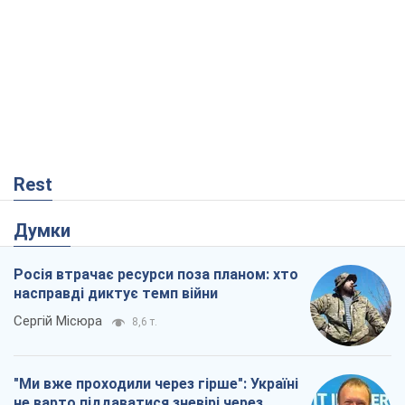
Росія втрачає ресурси поза планом: хто
насправді диктує темп війни
Сергій Місюра
8,6 т.
"Ми вже проходили через гірше": Україні
не варто піддаватися зневірі через
ракетний терор
Сергій Марченко, експерт
8,2 т.
Захід проспав загрозу: Росія може
перевірити НАТО війною
Леонід Невзлін
3,0 т.