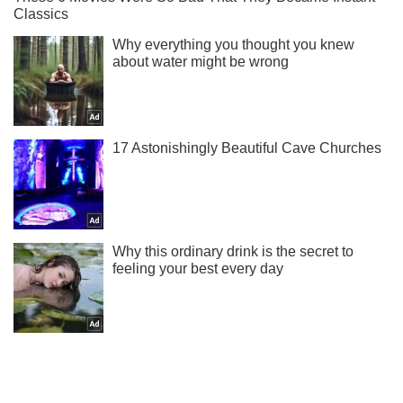
Підпишись на Telegram-канал і подивись, що відбудеться
далі!