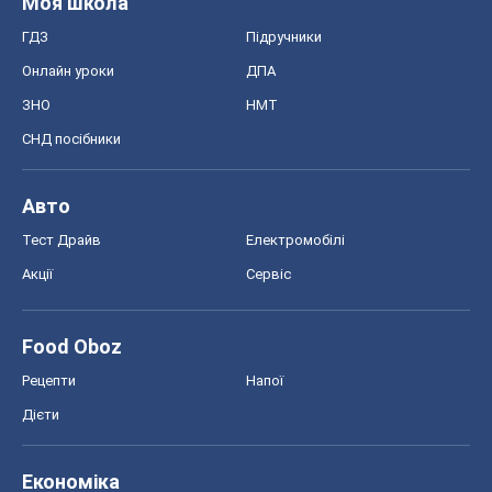
Food Oboz
Рецепти
Напої
Дієти
Економіка
Ринки та компанії
Макроекономіка
MedOboz
Новини медицини
MAMACLUB
Шоу
Афіша
Плітки
Краса
Мода