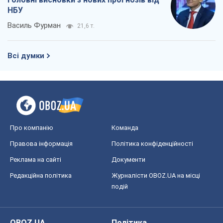
Правова інформація
Політика конфіденційності
Реклама на сайті
Документи
Редакційна політика
Журналісти OBOZ.UA на місці
подій
OBOZ.UA
Політика
Світ
Розслідування
Блоги
Суспільство
Регіони України
Київ
Харків
Запоріжжя
Дніпро
Черкаси