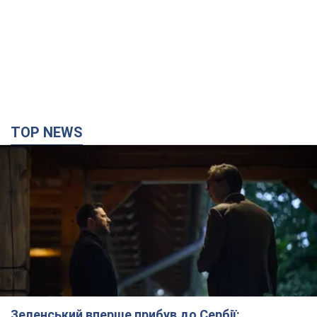
Зеленський вперше прибув до Сербії:
планується зустріч із Вучичем і не лише. Відео
Це перший візит глави держави до Бєлграда
2 години тому
74,6 т.
"Верніть Федорова": у містах України 23-й день
поспіль тривають масові мітинги з
картонками. Фото і відео
Учасники акцій продовжують серію щоденних протестів
3 години тому
2,1 т.