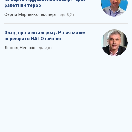
"Варта" та "Новатор" витримали
кулеметний обстріл і удар FPV-дрона,
врятувавши життя офіцеру ЗСУ
Українська Бронетехніка
3,0 т.
КНДР як каталізатор війни, або Про
новий етап російсько-
північнокорейського союзу
Олексій Кущ
3,1 т.