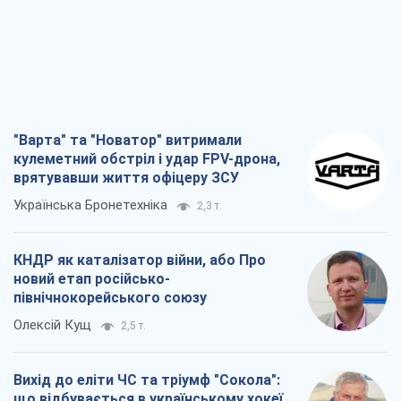
"Варта" та "Новатор" витримали
кулеметний обстріл і удар FPV-дрона,
врятувавши життя офіцеру ЗСУ
Українська Бронетехніка
2,3 т.
КНДР як каталізатор війни, або Про
новий етап російсько-
північнокорейського союзу
Олексій Кущ
2,5 т.
Вихід до еліти ЧС та тріумф "Сокола":
що відбувається в українському хокеї