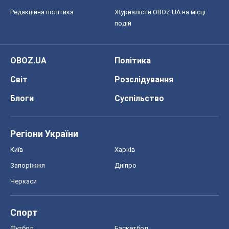
Редакційна політика
Журналісти OBOZ.UA на місці
подій
OBOZ.UA
Політика
Світ
Розслідування
Блоги
Суспільство
Регіони України
Київ
Харків
Запоріжжя
Дніпро
Черкаси
Спорт
Футбол
Баскетбол