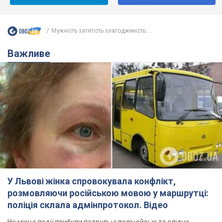
Мужність затятість злагодженість:...
Важливе
У Львові жінка спровокувала конфлікт,
розмовляючи російською мовою у маршрутці:
поліція склала адмінпротокол. Відео
На місце події прибули патрульні поліцейські та слідчо-