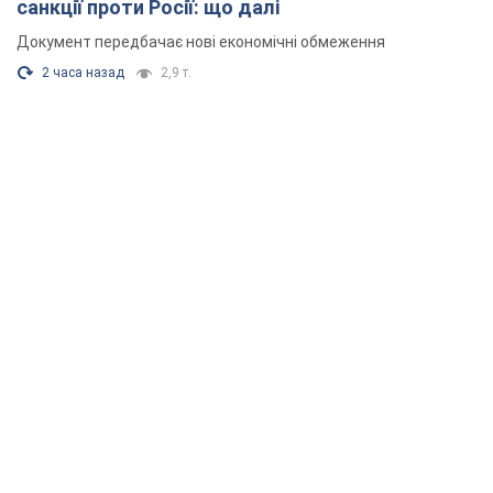
санкції проти Росії: що далі
Документ передбачає нові економічні обмеження
2 часа назад
2,9 т.