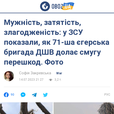
Мужність, затятість,
злагодженість: у ЗСУ
показали, як 71-ша єгерська
бригада ДШВ долає смугу
перешкод. Фото
Софія Закревська
War
14.07.2023 21:27
3,2 т.
90
РУС