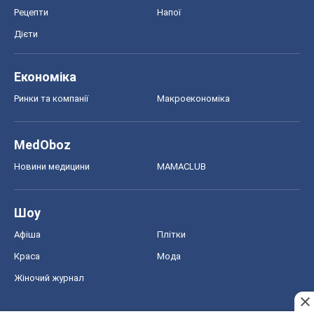
Рецепти
Напої
Дієти
Економіка
Ринки та компанії
Макроекономіка
MedOboz
Новини медицини
MAMACLUB
Шоу
Афіша
Плітки
Краса
Мода
Жіночий журнал