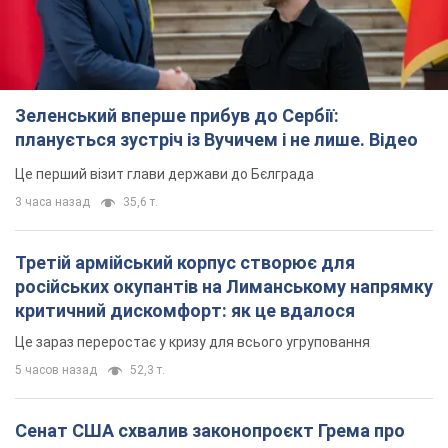
Зеленський вперше прибув до Сербії:
планується зустріч із Вучичем і не лише. Відео
Це перший візит глави держави до Бєлграда
3 часа назад
35,6 т.
Третій армійський корпус створює для
російських окупантів на Лиманському напрямку
критичний дискомфорт: як це вдалося
Це зараз переростає у кризу для всього угруповання
5 часов назад
52,3 т.
Сенат США схвалив законопроєкт Грема про