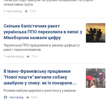
оперативна група
3 часа назад
7,4 т.
Скільки балістичних ракет
українська ППО перехопила в липні: у
Міноборони назвали цифру
Українська ППО працювала в умовах дефіциту
ракет-перехоплювачів
7 часов назад
7,6 т.
В Івано-Франківську працівники
"Нової пошти" вигнали собаку
шваброю у спеку: як їх покарали.
Відео
Ролики набули широкого розголосу у мережі
час назад
6,5 т.