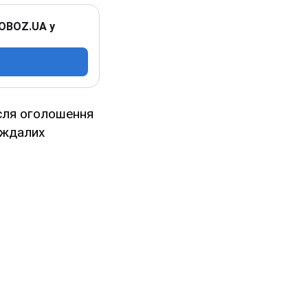
 OBOZ.UA у
ісля оголошення
аждалих