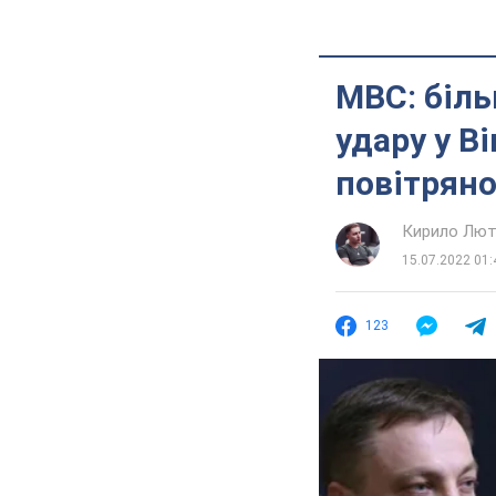
МВС: біль
удару у В
повітряно
Кирило Лют
15.07.2022 01:
123