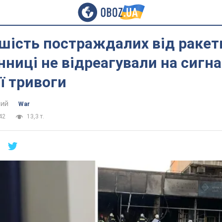
шість постраждалих від ракет
інниці не відреагували на сигн
ї тривоги
ий
War
42
13,3 т.