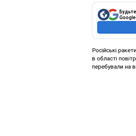
Будьте
Google
Російські ракет
в області повіт
перебували на в