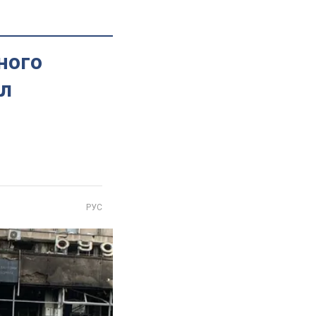
ного
ал
РУС