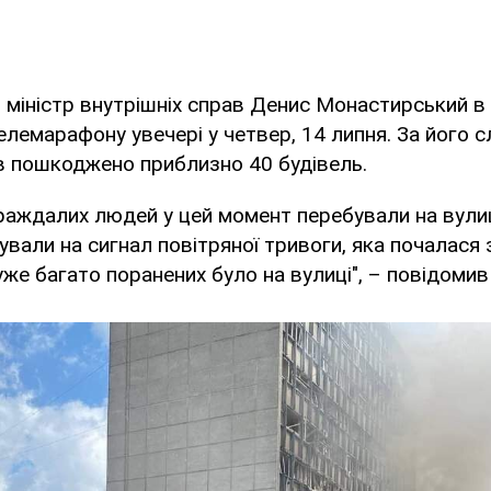
 міністр внутрішніх справ Денис Монастирський в 
елемарафону увечері у четвер, 14 липня. За його 
в пошкоджено приблизно 40 будівель.
раждалих людей у цей момент перебували на вулиц
ували на сигнал повітряної тривоги, яка почалася 
уже багато поранених було на вулиці", – повідомив 