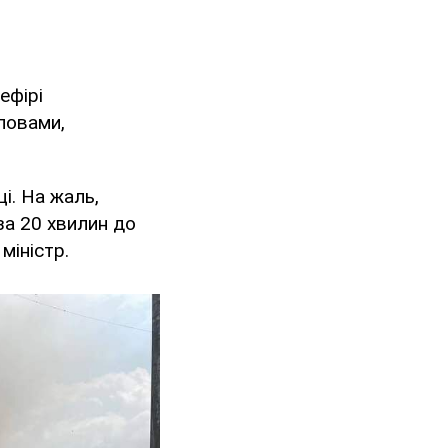
ефірі
словами,
і. На жаль,
за 20 хвилин до
міністр.