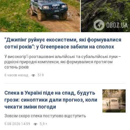
"Джипінг руйнує екосистеми, які формувалися
сотні років": у Greenpeace забили на сполох
У високогір'ї розташовані альпійські та субальпійські луки –
рідкісні природні комплекси, які формувалися протягом
сотень років
6 часов назад
519
Спека в Україні піде на спад, будуть
грози: синоптики дали прогноз, коли
чекати зміни погоди
Зовсім скоро спека поступово відступить
5.08.2026 14:59
5,9 т.