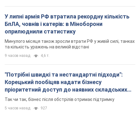
У липні армія РФ втратила рекордну кількість
БпЛА, човнів і катерів: в Міноборони
оприлюднили статистику
Минулого місяця також зросли втрати РФ у живій силі, танках
та кількість уражень на великій відстані
9 часов назад
4,6 т.
"Потрібні швидкі та нестандартні підходи":
Корецький пообіцяв надати бізнесу
пріоритетний доступ до наявних складських
приміщень
Так чи так, бізнес після обстрілів отримає підтримку
5 часов назад
927