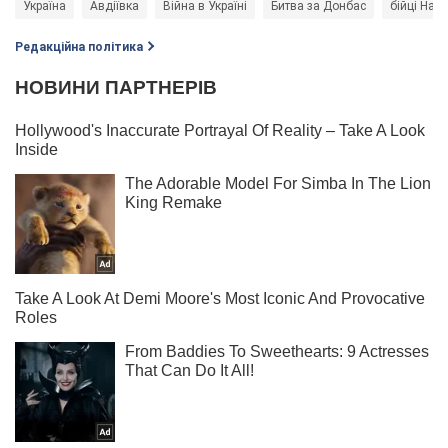
Україна
Авдіївка
Війна в Україні
Битва за Донбас
бійці Нацг
Редакційна політика