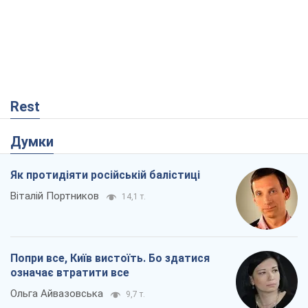
Rest
Думки
Як протидіяти російській балістиці
Віталій Портников
14,1 т.
Попри все, Київ вистоїть. Бо здатися
означає втратити все
Ольга Айвазовська
9,7 т.