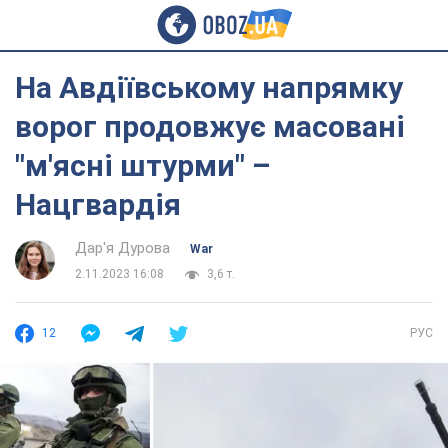
На Авдіївському напрямку
ворог продовжує масовані
"м'ясні штурми" –
Нацгвардія
Дар'я Дурова
War
2.11.2023 16:08
3,6 т.
12
РУС