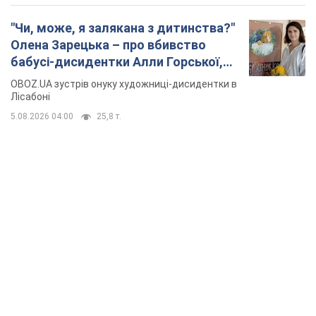
"Чи, може, я залякана з дитинства?"
Олена Зарецька – про вбивство
бабусі-дисидентки Алли Горської,
критику Дмитра Стуса та втечу в
OBOZ.UA зустрів онуку художниці-дисидентки в
Португалію з 5 дітьми
Лісабоні
5.08.2026 04:00
25,8 т.