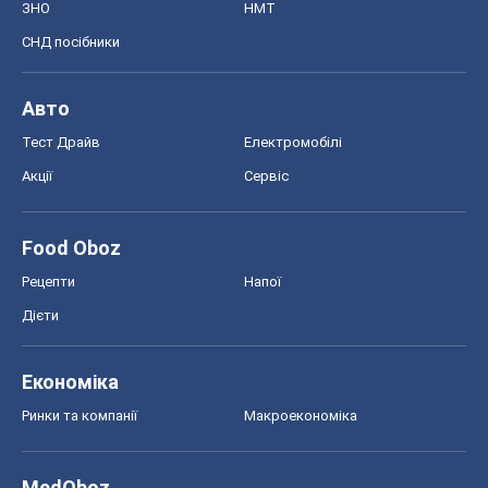
ЗНО
НМТ
СНД посібники
Авто
Тест Драйв
Електромобілі
Акції
Сервіс
Food Oboz
Рецепти
Напої
Дієти
Економіка
Ринки та компанії
Макроекономіка
MedOboz