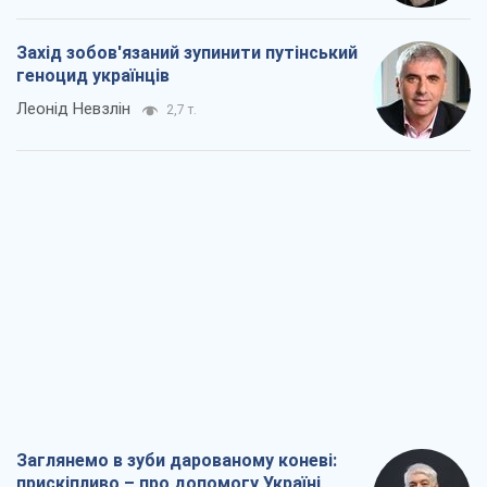
Захід зобов'язаний зупинити путінський
геноцид українців
Леонід Невзлін
2,7 т.
Заглянемо в зуби дарованому коневі:
прискіпливо – про допомогу Україні