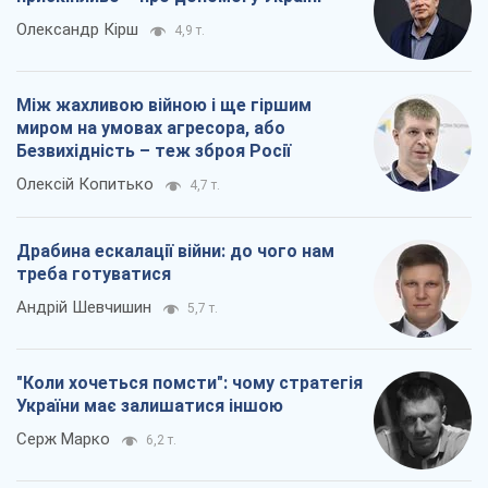
Олександр Кірш
4,9 т.
Між жахливою війною і ще гіршим
миром на умовах агресора, або
Безвихідність – теж зброя Росії
Олексій Копитько
4,7 т.
Драбина ескалації війни: до чого нам
треба готуватися
Андрій Шевчишин
5,7 т.
"Коли хочеться помсти": чому стратегія
України має залишатися іншою
Серж Марко
6,2 т.